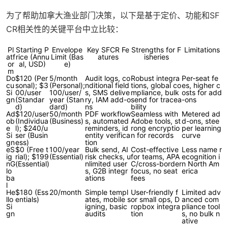
为了帮助加拿大渔业部门决策，以下是基于定价、功能和SF
CR相关性的关键平台中立比较：
Pl
Starting P
Envelope
Key SFCR Fe
Strengths for F
Limitations
atf
rice (Annu
Limit (Bas
atures
isheries
or
al, USD)
e)
m
Do
$120 (Per
5/month
Audit logs, co
Robust integra
Per-seat fe
cu
sonal); $3
(Personal);
nditional field
tions, global co
es, higher c
Si
00/user
100/user/
s, SMS delive
mpliance, bulk
osts for add
gn
(Standar
year (Stan
ry, IAM add-o
send for tracea
-ons
d)
dard)
ns
bility
Ad
$120/user
50/month
PDF workflow
Seamless with
Metered ad
ob
(Individua
(Business)
s, automated
Adobe tools, st
d-ons, stee
e
l); $240/u
reminders, id
rong encryptio
per learning
Si
ser (Busin
entity verifica
n for records
curve
gn
ess)
tion
eS
$0 (Free t
100/year
Bulk send, AI
Cost-effective
Less name r
ig
rial); $199
(Essential)
risk checks, u
for teams, APA
ecognition i
nG
(Essential)
nlimited user
C/cross-border
n North Am
lo
s, G2B integr
focus, no seat
erica
ba
ations
fees
l
He
$180 (Ess
20/month
Simple templ
User-friendly f
Limited adv
llo
entials)
ates, mobile s
or small ops, D
anced com
Si
igning, basic
ropbox integra
pliance tool
gn
audits
tion
s, no bulk n
ative