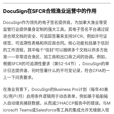
DocuSign在SFCR合规渔业运营中的作用
DocuSign作为领先的电子签名提供商，为加拿大渔业等受
监管行业提供量身定制的强大工具。其电子签名平台通过促
进合规文档的安全、可追踪签署来支持SFCR，例如许可证
续签、可追溯性表格和供应商合同。核心功能包括基于信封
的工作流程，其中每个“信封”可以捆绑多个文档以供多方批
准——非常适合渔民、加工商和出口商之间的协调。例如，
根据SFCR的可追溯性要求（第52-54节），DocuSign的审
计日志提供谁、何时签署什么的不可变记录，符合CFIA的一
上一下问责要求。
在渔业背景下，DocuSign的Business Pro计划（每年40美
元/用户/月）启用条件逻辑用于动态表单，例如基于船舶输
入自动填充捕获数据，从而减少HACCP报告中的错误。与M
icrosoft Teams或Salesforce等工具的集成允许无缝嵌入现