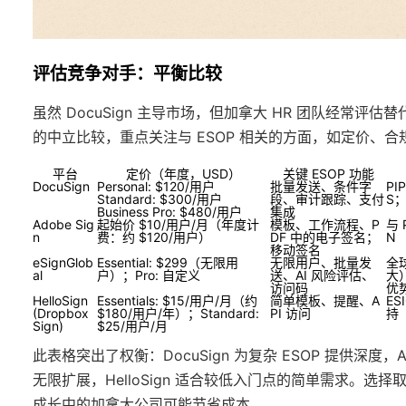
评估竞争对手：平衡比较
虽然 DocuSign 主导市场，但加拿大 HR 团队经常
的中立比较，重点关注与 ESOP 相关的方面，如定价、合规
平台
定价（年度，USD）
关键 ESOP 功能
DocuSign
Personal: $120/用户
批量发送、条件字
PI
Standard: $300/用户
段、审计跟踪、支付
S
Business Pro: $480/用户
集成
Adobe Sig
起始价 $10/用户/月（年度计
模板、工作流程、P
与 
n
费：约 $120/用户）
DF 中的电子签名；
N
移动签名
eSignGlob
Essential: $299（无限用
无限用户、批量发
全
al
户）；Pro: 自定义
送、AI 风险评估、
大）
访问码
优
HelloSign
Essentials: $15/用户/月（约
简单模板、提醒、A
ES
(Dropbox
$180/用户/年）；Standard:
PI 访问
持
Sign)
$25/用户/月
此表格突出了权衡：DocuSign 为复杂 ESOP 提供深度，Ad
无限扩展，HelloSign 适合较低入门点的简单需求。选择取
成长中的加拿大公司可能节省成本。