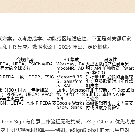
评估替代方案，以考虑成本、功能或区域适应性。下面是对关键玩家
和 HR 集成。数据来源于 2025 年公开定价概述。
合规优势
HR 集成
局限性
PEDA、UECA、ESIGN/eIDA
Workday、Ba
大型团队的座位费用累
；强大的全球支持
mbooHR、AD
积；API 单独收费（Start
P
er: $600）
PIPEDA 一致；GDPR、ESIG
Microsoft 36
对批量 HR 发送的重视较
5、Salesforc
少；高级验证附加组件增
e、SAP
加成本
球（100+ 国家，包括加拿
Lark、Microso
在北美较新；与 DocuSig
；PIPEDA、UECA；APAC
ft、包含自定义
n 相比，本地 NA HR 工
势与生态集成
API
具较少
IGN、UETA；基本 PIPEDA 支
Google Works
高级逻辑有限；无内置支
pace、Slack
付或深度身份验证
obe Sign 与创意工作流程无缝集成，eSignGlobal 优先考虑
决于团队规模和预算——例如，eSignGlobal 的无限用户对于