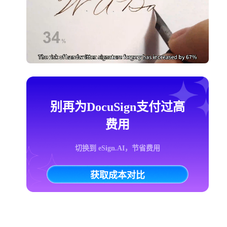
别再为DocuSign支付过高
费用
切换到 eSign.AI，节省费用
获取成本对比