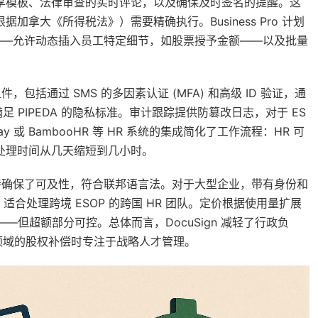
共享模板、法律审查的实时评论，以及确保及时签名的提醒。这
加拿大《所得税法》）需要精确执行。Business Pro 计划
段——允许动态插入员工特定细节，如股票授予金额——以及批量
，包括通过 SMS 的多因素认证 (MFA) 和高级 ID 验证，通
PIPEDA 的隐私标准。审计跟踪提供防篡改日志，对于 ES
ay 或 BambooHR 等 HR 系统的集成简化了工作流程：HR 可
将处理时间从几天缩短到几小时。
的支持确保了可及性，符合联邦语言法。对于大型企业，带有身份和
理工具，适合处理跨境 ESOP 的跨国 HR 团队。定价根据使用量扩展
—但超额部分可控。总体而言，DocuSign 减轻了行政负
等领域的股权补偿时专注于战略人才管理。