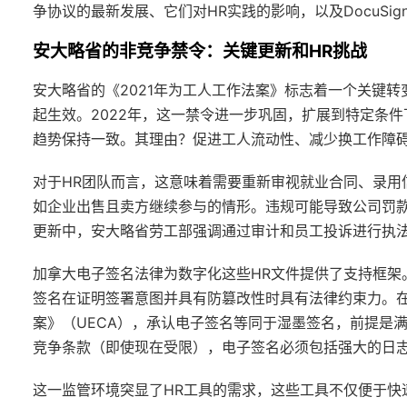
争协议的最新发展、它们对HR实践的影响，以及DocuSi
安大略省的非竞争禁令：关键更新和HR挑战
安大略省的《2021年为工人工作法案》标志着一个关键
起生效。2022年，这一禁令进一步巩固，扩展到特定条
趋势保持一致。其理由？促进工人流动性、减少换工作障
对于HR团队而言，这意味着需要重新审视就业合同、录用
如企业出售且卖方继续参与的情形。违规可能导致公司罚款高
更新中，安大略省劳工部强调通过审计和员工投诉进行执
加拿大电子签名法律为数字化这些HR文件提供了支持框架。
签名在证明签署意图并具有防篡改性时具有法律约束力。
案》（UECA），承认电子签名等同于湿墨签名，前提是
竞争条款（即使现在受限），电子签名必须包括强大的日
这一监管环境突显了HR工具的需求，这些工具不仅便于快速