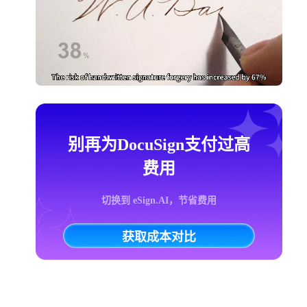
别再为DocuSign支付过高
费用
切换到 eSign.AI，节省费用
获取成本对比