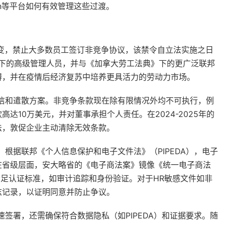
gn等平台如何有效管理这些过渡。
转变，禁止大多数员工签订非竞争协议，该禁令自立法实施之日
件下的高级管理人员，并与《加拿大劳工法典》下的更广泛联邦
碍，并在疫情后经济复苏中培养更具活力的劳动力市场。
信和遣散方案。非竞争条款现在除有限情况外均不可执行，例
达10万美元，并对董事承担个人责任。在2024-2025年的
法，敦促企业主动清除无效条款。
根据联邦《个人信息保护和电子文件法》（PIPEDA），电子
在省级层面，安大略省的《电子商法案》镜像《统一电子商法
满足认证标准，如审计追踪和身份验证。对于HR敏感文件如非
志记录，以证明同意并防止争议。
签署，还需确保符合数据隐私（如PIPEDA）和证据要求。随