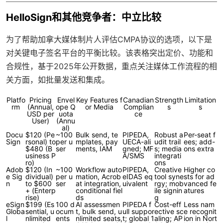
HelloSign和其他竞争者：中立比较
为了帮助加拿大媒体制片人评估CMPA协议的选项，以下是
对关键电子签名平台的平衡比较。该表格突出定价、功能和
合规性，基于2025年公开数据，重点关注媒体工作流程的相
关方面，如批量发送和集成。
Platfo
Pricing
Envel
Key Features f
Canadian
Strength
Limitation
rm
(Annual,
ope Q
or Media
Complian
s
s
USD per
uota
ce
User)
(Annu
al)
Docu
$120 (Pe
~100
Bulk send, te
PIPEDA,
Robust a
Per-seat f
Sign
rsonal) to
per u
mplates, pay
UECA-ali
udit trail
ees; add-
$480 (B
ser
ments, IAM
gned; MF
s; media
ons extra
usiness P
A/SMS
integrati
ro)
ons
Adob
$120 (In
~100
Workflow auto
PIPEDA,
Creative
Higher co
e Sig
dividual)
per u
mation, Acrob
eIDAS eq
tool syne
sts for ad
n
to $600
ser
at integration,
uivalent
rgy; mob
vanced fe
+ (Enterp
conditional fiel
ile signin
atures
rise)
ds
g
eSign
$199 (Es
100 d
AI assessmen
PIPEDA f
Cost-eff
Less nam
Globa
sential, u
ocum
t, bulk send, u
ull suppor
ective sc
e recognit
l
nlimited
ents
nlimited seats,
t; global 1
aling; AP
ion in Nort