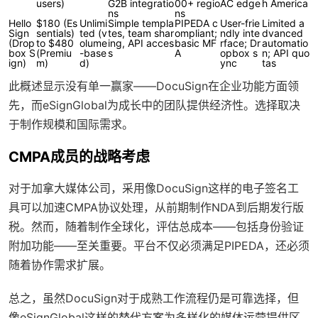
users)
G2B integratio
00+ regio
AC edge
h America
ns
ns
Hello
$180 (Es
Unlimi
Simple templa
PIPEDA c
User-frie
Limited a
Sign
sentials)
ted (v
tes, team shar
ompliant;
ndly inte
dvanced
(Drop
to $480
olume
ing, API acces
basic MF
rface; Dr
automatio
box S
(Premiu
-base
s
A
opbox s
n; API quo
ign)
m)
d)
ync
tas
此概述显示没有单一赢家——DocuSign在企业功能方面领
先，而eSignGlobal为成长中的团队提供经济性。选择取决
于制作规模和国际需求。
CMPA成员的战略考虑
对于加拿大媒体公司，采用像DocuSign这样的电子签名工
具可以加速CMPA协议处理，从前期制作NDA到后期发行版
税。然而，随着制作全球化，评估总成本——包括身份验证
附加功能——至关重要。平台不仅必须满足PIPEDA，还必须
随着协作需求扩展。
总之，虽然DocuSign对于成熟工作流程仍是可靠选择，但
像eSignGlobal这样的替代方案为多样化的媒体运营提供区