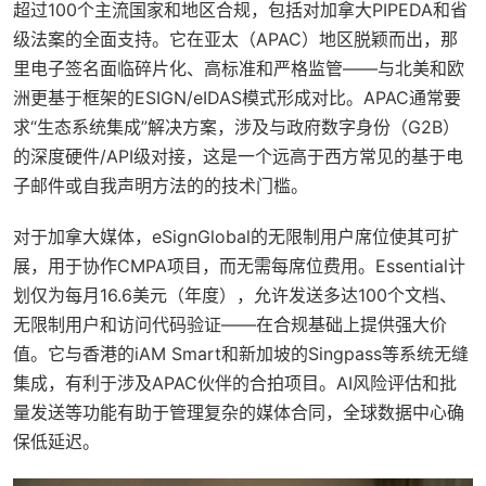
超过100个主流国家和地区合规，包括对加拿大PIPEDA和省
级法案的全面支持。它在亚太（APAC）地区脱颖而出，那
里电子签名面临碎片化、高标准和严格监管——与北美和欧
洲更基于框架的ESIGN/eIDAS模式形成对比。APAC通常要
求“生态系统集成”解决方案，涉及与政府数字身份（G2B）
的深度硬件/API级对接，这是一个远高于西方常见的基于电
子邮件或自我声明方法的的技术门槛。
对于加拿大媒体，eSignGlobal的无限制用户席位使其可扩
展，用于协作CMPA项目，而无需每席位费用。Essential计
划仅为每月16.6美元（年度），允许发送多达100个文档、
无限制用户和访问代码验证——在合规基础上提供强大价
值。它与香港的iAM Smart和新加坡的Singpass等系统无缝
集成，有利于涉及APAC伙伴的合拍项目。AI风险评估和批
量发送等功能有助于管理复杂的媒体合同，全球数据中心确
保低延迟。