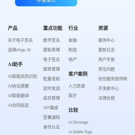
申请演示
产品
重点功能
行业
资源
关于电子签名
数字签名
金融
服务中心
选择eSign.AI
模板管理
制造
更新日志
电子签名
地产
用户手册
AI助手
图章管理
常见问题
客户案例
AI智能风险识别
批量发起
信任服务提供商
AI协议摘要
人力资源
定时发送
开发者中心
AI智能翻译
医疗
成员管理
法律合规
AI合同拟定
API集成
比较
签署通知
vs Docusign
身份认证
vs Adobe Sign