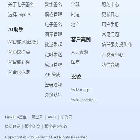
关于电子签名
数字签名
金融
服务中心
选择eSign.AI
模板管理
制造
更新日志
电子签名
地产
用户手册
AI助手
图章管理
常见问题
客户案例
AI智能风险识别
批量发起
信任服务提供商
AI协议摘要
人力资源
定时发送
开发者中心
AI智能翻译
医疗
成员管理
法律合规
AI合同拟定
API集成
比较
签署通知
vs Docusign
身份认证
vs Adobe Sign
Links:
e签宝
阿里云
AWS
华为云
|
|
|
隐私政策
服务条款
服务等级协议
|
|
Copyright © 2025 eSign.AI. All Rights Reserved.