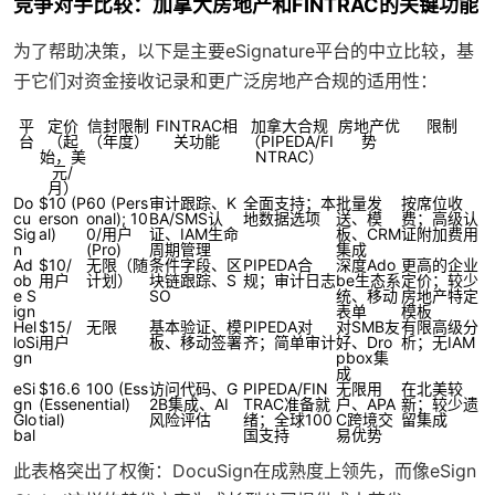
竞争对手比较：加拿大房地产和FINTRAC的关键功能
为了帮助决策，以下是主要eSignature平台的中立比较，基
于它们对资金接收记录和更广泛房地产合规的适用性：
平
定价
信封限制
FINTRAC相
加拿大合规
房地产优
限制
台
（起
（年度）
关功能
（PIPEDA/FI
势
始，美
NTRAC）
元/
月）
Do
$10 (P
60 (Pers
审计跟踪、K
全面支持；本
批量发
按席位收
cu
erson
onal); 10
BA/SMS认
地数据选项
送、模
费；高级认
Sig
al)
0/用户
证、IAM生命
板、CRM
证附加费用
n
(Pro)
周期管理
集成
Ad
$10/
无限（随
条件字段、区
PIPEDA合
深度Ado
更高的企业
ob
用户
计划）
块链跟踪、S
规；审计日志
be生态系
定价；较少
e S
SO
统、移动
房地产特定
ign
表单
模板
Hel
$15/
无限
基本验证、模
PIPEDA对
对SMB友
有限高级分
loSi
用户
板、移动签署
齐；简单审计
好、Dro
析；无IAM
gn
pbox集
成
eSi
$16.6
100 (Ess
访问代码、G
PIPEDA/FIN
无限用
在北美较
gn
(Essen
ential)
2B集成、AI
TRAC准备就
户、APA
新；较少遗
Glo
tial)
风险评估
绪；全球100
C跨境交
留集成
bal
国支持
易优势
此表格突出了权衡：DocuSign在成熟度上领先，而像eSign