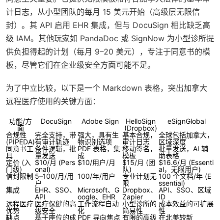
计日志，从小型团队的每月 15 美元开始（高级层无限信
封）。其 API 启用 EHR 集成，但与 DocuSign 相比缺乏高
级 IAM。其他玩家如 PandaDoc 或 SignNow 为小型诊所提
供负担得起的计划（每月 9–20 美元），专注于同意书的模
板，尽管它们在企业级安全方面可能不足。
为了中立比较，以下是一个 Markdown 表格，突出加拿大
远程医疗使用的关键方面：
功能/方
DocuSign
Adobe Sign
HelloSign
eSignGlobal
面
(Dropbox)
合规性
完全支持，带
强大，具有生
基本合规，
全球包括加拿大，
(PIPEDA)
有审计轨迹
物识别选项
审计日志
区域深度
同意书工
条件逻辑，批
PDF 表格，集
移动签名，
批量发送，AI 辅
具
量发送
成
模板
助表格
定价 (入
$10/月 (Pers
$10/用户/月
$15/月 (团
$16.6/月 (Essenti
门级)
onal)
队)
al，无限用户)
信封限制
5–100/月/用
100/年/用户
专业计划无
100 个文档/年 (E
户
限
ssential)
集成
EHR、SSO、
Microsoft、G
Dropbox、
API、SSO、区域
API
oogle、EHR
Zapier
ID
远程医疗
医疗保健的高
工作流程自动
小型诊所的
成本效益的可扩展
优势
级安全
化
简易性
性
缺点
基于座位的成
PDF 导向焦点
有限的高级
在北美较新