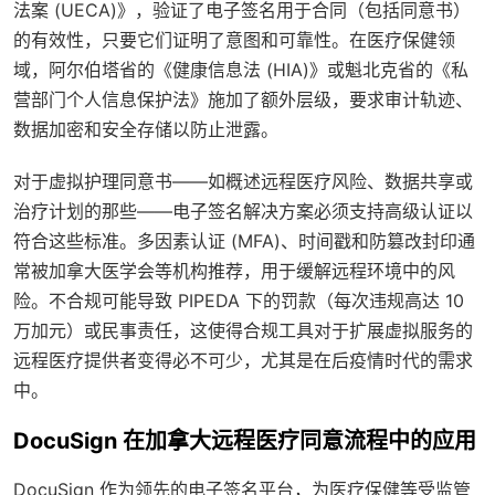
法案 (UECA)》，验证了电子签名用于合同（包括同意书）
的有效性，只要它们证明了意图和可靠性。在医疗保健领
域，阿尔伯塔省的《健康信息法 (HIA)》或魁北克省的《私
营部门个人信息保护法》施加了额外层级，要求审计轨迹、
数据加密和安全存储以防止泄露。
对于虚拟护理同意书——如概述远程医疗风险、数据共享或
治疗计划的那些——电子签名解决方案必须支持高级认证以
符合这些标准。多因素认证 (MFA)、时间戳和防篡改封印通
常被加拿大医学会等机构推荐，用于缓解远程环境中的风
险。不合规可能导致 PIPEDA 下的罚款（每次违规高达 10
万加元）或民事责任，这使得合规工具对于扩展虚拟服务的
远程医疗提供者变得必不可少，尤其是在后疫情时代的需求
中。
DocuSign 在加拿大远程医疗同意流程中的应用
DocuSign 作为领先的电子签名平台，为医疗保健等受监管