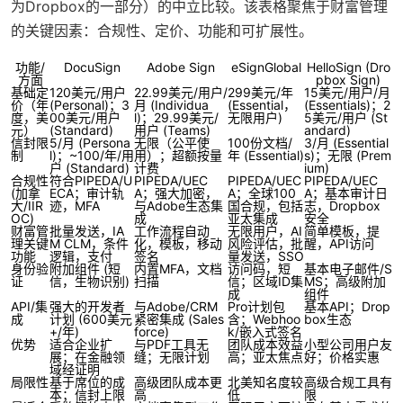
为Dropbox的一部分）的中立比较。该表格聚焦于财富管理
的关键因素：合规性、定价、功能和可扩展性。
功能/
DocuSign
Adobe Sign
eSignGlobal
HelloSign (Dro
方面
pbox Sign)
基础定
120美元/用户
22.99美元/用户/
299美元/年
15美元/用户/月
价（年
(Personal)；3
月 (Individua
(Essential，
(Essentials)；2
度，美
00美元/用户
l)；29.99美元/
无限用户)
5美元/用户 (St
元）
(Standard)
用户 (Teams)
andard)
信封限
5/月 (Persona
无限（公平使
100份文档/
3/月 (Essential
制
l)；~100/年/用
用）；超额按量
年 (Essential)
s)；无限 (Prem
户 (Standard)
计费
ium)
合规性
符合PIPEDA/U
PIPEDA/UEC
PIPEDA/UEC
PIPEDA/UEC
(加拿
ECA；审计轨
A；强大加密，
A；全球100
A；基本审计日
大/IIR
迹，MFA
与Adobe生态集
国合规，包括
志，Dropbox
OC)
成
亚太集成
安全
财富管
批量发送，IA
工作流程自动
无限用户，AI
简单模板，提
理关键
M CLM，条件
化，模板，移动
风险评估，批
醒，API访问
功能
逻辑，支付
签名
量发送，SSO
身份验
附加组件 (短
内置MFA，文档
访问码，短
基本电子邮件/S
证
信，生物识别)
扫描
信；区域ID集
MS；高级附加
成
组件
API/集
强大的开发者
与Adobe/CRM
Pro计划包
基本API；Drop
成
计划 (600美元
紧密集成 (Sales
含；Webhoo
box生态
+/年)
force)
k/嵌入式签名
优势
适合企业扩
与PDF工具无
团队成本效益
小型公司用户友
展；在金融领
缝；无限计划
高；亚太焦点
好；价格实惠
域经证明
局限性
基于席位的成
高级团队成本更
北美知名度较
高级合规工具有
本；信封上限
高
低
限