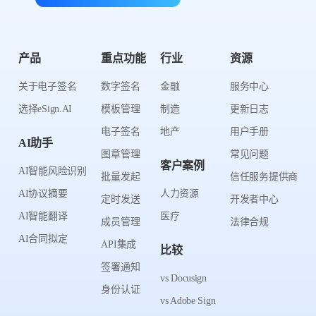
产品
重点功能
行业
资源
关于电子签名
数字签名
金融
服务中心
选择eSign.AI
模板管理
制造
更新日志
电子签名
地产
用户手册
AI助手
图章管理
常见问题
客户案例
AI智能风险识别
批量发起
信任服务提供商
AI协议摘要
人力资源
定时发送
开发者中心
AI智能翻译
医疗
成员管理
法律合规
AI合同拟定
API集成
比较
签署通知
vs Docusign
身份认证
vs Adobe Sign