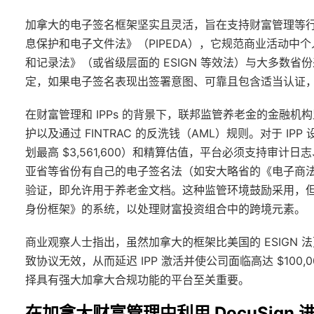
加拿大的电子签名框架坚实且灵活，旨在支持财富管理等
息保护和电子文件法》（PIPEDA），它规范商业活动
和记录法》（或省级层面的 ESIGN 等效法）与大多数省
定，如果电子签名表现出签署意图、可靠且包含适当认证
在财富管理和 IPPs 的背景下，联邦监管养老金的金融机构监
护以及通过 FINTRAC 的反洗钱（AML）规则。对于 I
划最高 $3,561,600）和精算估值，平台必须支持审
亚省等省份有自己的电子签名法（如安大略省的《电子商
验证，即允许用于养老金文档。这种监管环境鼓励采用，
身份框架》的系统，以处理财富投资组合中的跨境元素。
商业观察人士指出，虽然加拿大的框架比美国的 ESIGN
致协议无效，从而延迟 IPP 激活并使公司面临高达 $100,00
择具有强大加拿大合规功能的平台至关重要。
在加拿大财富管理中利用 DocuSign 进行