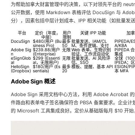
为帮助加拿大财富管理中的决策，以下对领先平台的 neutr
公开数据，使用 Markdown 表格评估 DocuSign 与 Adobe S
分），因素包括中层计划成本、IPP 相关功能（如批量发
平台
定价（年度，
用户
关键 IPP 功能
加拿
中层）
限制
DocuSign
$480/用户 (Bu
最多
批量发送、IAM/CL
PIPEDA/
siness Pro)
50
M、条件逻辑、支付
A/KBA
Adobe Sig
$239.88/用户
无限
Web 表单、生物识别
PIPEDA 
n
(Enterprise)
验证、工作流自动化
集成
eSignGlob
$299 (Essenti
无限
批量发送、AI 风险评
全球（100
al
al，无限用户)
估、SSO
IPEDA；区
HelloSign
$180/用户 (Es
最多
模板、提醒、基本 API
ESIGN/P
(Dropbox)
sentials)
20
本 MFA
Adobe Sign 概述
Adobe Sign 采用文档中心方法，利用 Adobe Acrob
件路由和表单电子签名确保符合 PBSA 备案要求。企业计
的 Microsoft 工具集成良好。定价从基础版每月 $10