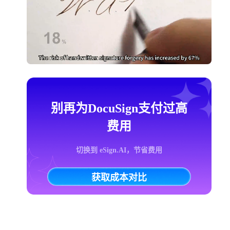
别再为DocuSign支付过高
费用
切换到 eSign.AI，节省费用
获取成本对比