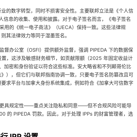
行业的数字转型，同时不损害安全性。主要联邦立法是《个人信
中个人信息的收集、使用和披露。对于电子签名而言，《电子签名
份采用的《统一电子商法》（UECA）保持一致。这些法律规
，则其法律效力等同于湿墨签名。
督办公室（OSFI）提供额外监督，强调 PIPEDA 下的数据保
PP 设置，这涉及敏感财务细节，如贡献限额（2025 年固定收益计
计日志、加密和身份验证以符合这些标准。安大略省和不列颠哥伦比
法》），但它们与联邦指南协调一致，只要电子签名防篡改且可
但要求平台与加拿大身份系统集成，例如符合《加拿大可信数字
 法更具规定性——重点关注隐私和同意——但不合规风险可能导
0 的 PIPEDA 罚款。因此，对于处理 IPPs 的财富管理者，选
 IPP 设置