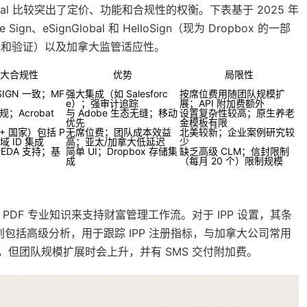
al 比较突出了定价、功能和合规性的权衡。下表基于 2025 年
ign、eSignGlobal 和 HelloSign（现为 Dropbox 的一部
送和验证）以及加拿大监管适应性。
大合规性
优势
局限性
ESIGN 一致；MF
强大集成（如 Salesforc
按席位费用随团队规模扩
e）；强审计追踪
展；API 附加费额外
合规；Acrobat
与 Adobe 生态无缝；移动
设置复杂性较高；原生养老
优先
金模板有限
+ 国家）包括 P
无席位费；团队成本效益
北美较新；企业案例研究较
域 ID 集成
高；亚太/加拿大低延迟
少
IPEDA 支持；基
简单 UI；Dropbox 存储集
缺乏高级 CLM；信封限制
成
（每月 20 个）限制规模
at 的 PDF 专业知识来支持财富管理工作流。对于 IPP 设置，其条
划包括高级分析，用于跟踪 IPP 注册指标，与加拿大公司常用
 开始，但团队规模扩展时会上升，并有 SMS 交付附加费。