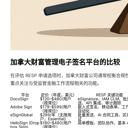
加拿大财富管理电子签名平台的比较
在评估 RESP 申请选项时，加拿大财富公司通常权衡合
重点关注与受监管金融工作流程相关的功能。
平台
定价（年度，美元）
RESP 关键功能
DocuSign
$120–$480/用户
eSignature、IAM CLM、
（按席位）
送、API 集成、审计跟踪
Adobe Sign
$179–$599/用户
嵌入式签名、移动表单、工
（按席位）
自动化
eSignGlobal
$299/年（无限用
批量发送、AI 合同工具、区域
户，Essential）
证
HelloSign (Drop
$180–$480/用户
简单模板、团队协作、基本 A
box Sign)
（按席位）