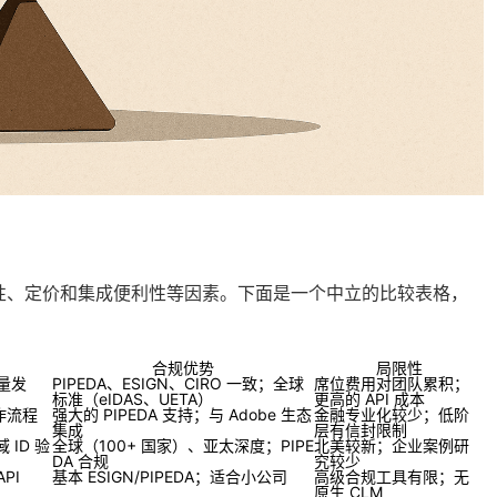
规性、定价和集成便利性等因素。下面是一个中立的比较表格，
合规优势
局限性
批量发
PIPEDA、ESIGN、CIRO 一致；全球
席位费用对团队累积；
标准（eIDAS、UETA）
更高的 API 成本
作流程
强大的 PIPEDA 支持；与 Adobe 生态
金融专业化较少；低阶
集成
层有信封限制
 ID 验
全球（100+ 国家）、亚太深度；PIPE
北美较新；企业案例研
DA 合规
究较少
PI
基本 ESIGN/PIPEDA；适合小公司
高级合规工具有限；无
原生 CLM