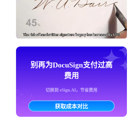
别再为DocuSign支付过高
费用
切换到 eSign.AI，节省费用
获取成本对比