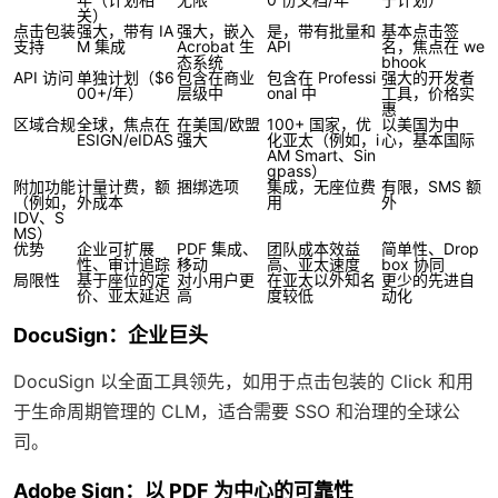
关）
点击包装
强大，带有 IA
强大，嵌入
是，带有批量和
基本点击签
支持
M 集成
Acrobat 生
API
名，焦点在 we
态系统
bhook
API 访问
单独计划（$6
包含在商业
包含在 Professi
强大的开发者
00+/年）
层级中
onal 中
工具，价格实
惠
区域合规
全球，焦点在
在美国/欧盟
100+ 国家，优
以美国为中
ESIGN/eIDAS
强大
化亚太（例如，i
心，基本国际
AM Smart、Sin
gpass）
附加功能
计量计费，额
捆绑选项
集成，无座位费
有限，SMS 额
（例如，
外成本
用
外
IDV、S
MS）
优势
企业可扩展
PDF 集成、
团队成本效益
简单性、Drop
性、审计追踪
移动
高、亚太速度
box 协同
局限性
基于座位的定
对小用户更
在亚太以外知名
更少的先进自
价、亚太延迟
高
度较低
动化
DocuSign：企业巨头
DocuSign 以全面工具领先，如用于点击包装的 Click 和用
于生命周期管理的 CLM，适合需要 SSO 和治理的全球公
司。
Adobe Sign：以 PDF 为中心的可靠性