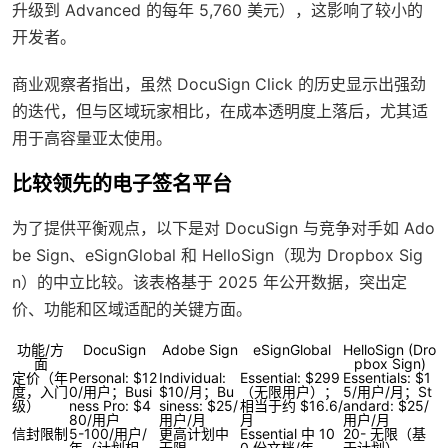
升级到 Advanced 的每年 5,760 美元），这影响了较小的
开发者。
商业观察者指出，虽然 DocuSign Click 的历史显示出强劲
的迭代，但与区域玩家相比，在成本透明度上落后，尤其适
用于高容量亚太使用。
比较领先的电子签名平台
为了提供平衡观点，以下是对 DocuSign 与竞争对手如 Ado
be Sign、eSignGlobal 和 HelloSign（现为 Dropbox Sig
n）的中立比较。该表格基于 2025 年公开数据，突出定
价、功能和区域适配的关键方面。
功能/方
DocuSign
Adobe Sign
eSignGlobal
HelloSign (Dro
面
pbox Sign)
定价（年
Personal: $12
Individual:
Essential: $299
Essentials: $1
度，入门
0/用户；Busi
$10/月；Bu
（无限用户）；
5/用户/月；St
级）
ness Pro: $4
siness: $25/
相当于约 $16.6/
andard: $25/
80/用户
用户/月
月
用户/月
信封限制
5-100/用户/
更高计划中
Essential 中 10
20- 无限（基
年（计划相
无限
0 份文档/年
于计划）