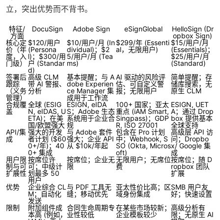
立，突出优势而不背书。
特征/
DocuSign
Adobe Sign
eSignGlobal
HelloSign (Dr
方面
opbox Sign)
核心定
$120/用户
$10/用户/月 (In
$299/年 (Essenti
$15/用户/月
价（年
(Persona
dividual)；$2
al，无限用户)
(Essentials)；
度，入
l)；$300/用
5/用户/月 (Tea
$25/用户/月
门级）
户 (Standar
ms)
(Standard)
d)
签署后
高级 CLM
基本提醒；与 A
AI 驱动的风险评
简单提醒；存
跟踪
带 AI 警报、
dobe Experien
估、可自定义警
储库搜索，无
（义务
分析
ce Manager 集
报；无限用户
原生 CLM
管理）
成用于工作流
合规覆
全球 (ESIG
ESIGN, eIDA
100+ 国家；亚太
ESIGN, UET
盖
N, eIDAS, U
S；Adobe 生态
重点 (iAM Smart,
A；通过 Drop
ETA)；在美
系统用于企业合
Singpass)；GDP
box 提供基本
国/欧盟强大
规
R, ISO 27001
全球支持
API/集
强大的开发
与 Adobe 套件
包含在 Pro 计划
高级层 API 访
成
者计划 ($60
强大；企业 API
中；Webhook, S
问；Dropbo
0+/年)；40
从 $10k/年起
SO (Okta, Micros
x/ Google 集
0+ 集成
oft)
成
用户限
按席位许
按席位；企业无
无限用户；无席位
按席位；随 D
制与可
可；中级计
限
费
ropbox 团队
扩展性
划最多 50
扩展
用户
优势
企业综合 CL
与 PDF 工具无
亚太性价比高；区
SMB 用户友
M；自动化
缝；移动优先
域身份集成
好；快速设置
发送
限制
附加组件成
合同生命周期专
在某些市场较新；
高级分析有
本高 (例如，
业性较低
企业模板较少
限；无原生 AI