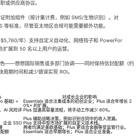
入职或供应商协议。
验证附加组件（按计量计费，例如 SMS/生物识别）。对
eIDAS 等标准，尽管亚太地区合规可能需要额外功能。
-$5,760/年）支持自定义自动化、网络钩子和 PowerFor
合扩展到 50 名以上用户的运营。
表现出色——想想国际销售或多部门协调——同时保持信封配额（约
快周期时间和减少错误实现 ROI。
s
对成长企业的影响
ro 基础) +
Essentials 适合注重成本的初创企业；Plus 适合年增长 2
0%+ 的扩展。
AI 风险评
Plus 加速高容量流程，将手动工作减少 60%。
Plus 辅助战略决策，例如识别合同中的收入泄漏。
、企业 SSO
Plus 支持中型市场扩展的自定义技术栈。
理
两者均满足美欧基础；Plus 更适合金融等受监管行业。
义配额
Essentials 适合早期增长；Plus 适合企业准备。