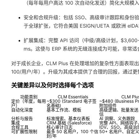
（每年每用户高达 100 次自动化发送）简化大规模
安全和合规升级
：包括 SSO、高级审计跟踪和身份
于全球扩张，它符合美国 ESIGN/UETA 或欧洲 
扩展集成
：完整 API 访问（中级/高级计划，$3,600
ms。这使与 ERP 系统的无缝连接成为可能，非常适
对于成长企业，CLM Plus 在处理增加的复杂性方面
100/用户/年）。升级为其成本提供了合理的回报，通过更
关键差异以及何时选择每个选项
功能类别
CLM Essentials
CLM Plu
定价（年度，每用
~$300 (Standard 电子签
~$480 (Business P
户）
名基础)
附加组件
自动化深度
基本工作流、模板
高级逻辑、批量发送、
估
分析与报告
标准搜索、基本仪表板
AI 洞察、义务跟踪
集成
CRM 基础 (Salesforce)
完整 API、网络钩子
合规工具
核心审计日志
IDV、SSO、高级治
可扩展性限制
最多 50 名用户，100 个信
50+ 名用户、自定
封/年