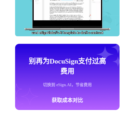
别再为DocuSign支付过高
费用
切换到 eSign.AI，节省费用
获取成本对比