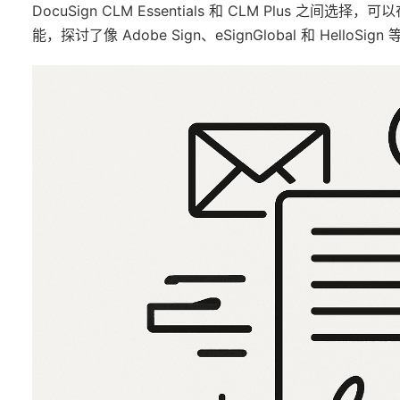
DocuSign CLM Essentials 和 CLM Plus
能，探讨了像 Adobe Sign、eSignGlobal 和 Hel