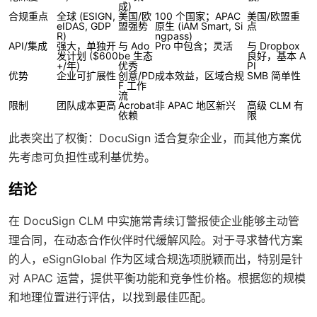
成)
合规重点
全球 (ESIGN,
美国/欧
100 个国家；APAC
美国/欧盟重
eIDAS, GDP
盟强势
原生 (iAM Smart, Si
点
R)
ngpass)
API/集成
强大，单独开
与 Ado
Pro 中包含；灵活
与 Dropbox
发计划 ($600
be 生态
良好，基本 A
+/年)
优秀
PI
优势
企业可扩展性
创意/PD
成本效益，区域合规
SMB 简单性
F 工作
流
限制
团队成本更高
Acrobat
非 APAC 地区新兴
高级 CLM 有
依赖
限
此表突出了权衡：DocuSign 适合复杂企业，而其他方案优
先考虑可负担性或利基优势。
结论
在 DocuSign CLM 中实施常青续订警报使企业能够主动管
理合同，在动态合作伙伴时代缓解风险。对于寻求替代方案
的人，eSignGlobal 作为区域合规选项脱颖而出，特别是针
对 APAC 运营，提供平衡功能和竞争性价格。根据您的规模
和地理位置进行评估，以找到最佳匹配。