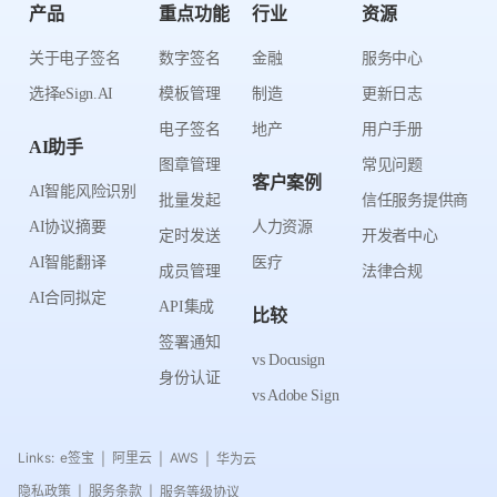
产品
重点功能
行业
资源
关于电子签名
数字签名
金融
服务中心
选择eSign.AI
模板管理
制造
更新日志
电子签名
地产
用户手册
AI助手
图章管理
常见问题
客户案例
AI智能风险识别
批量发起
信任服务提供商
AI协议摘要
人力资源
定时发送
开发者中心
AI智能翻译
医疗
成员管理
法律合规
AI合同拟定
API集成
比较
签署通知
vs Docusign
身份认证
vs Adobe Sign
Links:
e签宝
阿里云
AWS
华为云
|
|
|
隐私政策
服务条款
服务等级协议
|
|