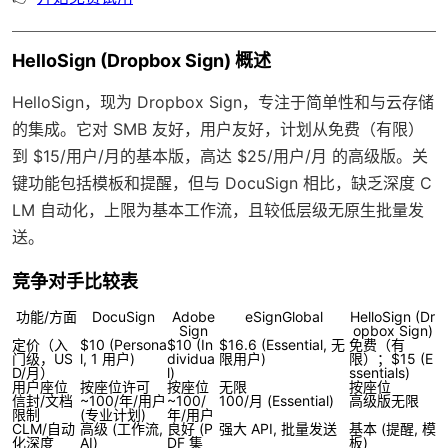
HelloSign (Dropbox Sign) 概述
HelloSign，现为 Dropbox Sign，专注于简单性和与云存储
的集成。它对 SMB 友好，用户友好，计划从免费（有限）
到 $15/用户/月的基本版，高达 $25/用户/月 的高级版。关
键功能包括模板和提醒，但与 DocuSign 相比，缺乏深度 C
LM 自动化，上限为基本工作流，且较低层级无原生批量发
送。
竞争对手比较表
功能/方面
DocuSign
Adobe
eSignGlobal
HelloSign (Dr
Sign
opbox Sign)
定价（入
$10 (Persona
$10 (In
$16.6 (Essential, 无
免费（有
门级，US
l, 1 用户)
dividua
限用户)
限）；$15 (E
D/月）
l)
ssentials)
用户座位
按座位许可
按座位
无限
按座位
信封/文档
~100/年/用户
~100/
100/月 (Essential)
高级版无限
限制
(专业计划)
年/用户
CLM/自动
高级 (工作流,
良好 (P
强大 API, 批量发送
基本 (提醒, 模
化深度
AI)
DF 集
板)