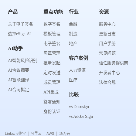
产品
重点功能
行业
资源
关于电子签名
数字签名
金融
服务中心
选择eSign.AI
模板管理
制造
更新日志
电子签名
地产
用户手册
AI助手
图章管理
常见问题
客户案例
AI智能风险识别
批量发起
信任服务提供商
AI协议摘要
人力资源
定时发送
开发者中心
AI智能翻译
医疗
成员管理
法律合规
AI合同拟定
API集成
比较
签署通知
vs Docusign
身份认证
vs Adobe Sign
Links:
e签宝
阿里云
AWS
华为云
|
|
|