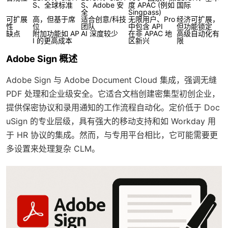
S、全球标准
S、Adobe 安
度 APAC (例如
国际
全
Singpass)
可扩展
高，但基于席
适合创意/科技
无限用户、Pro
经济可扩展，
性
位
团队
中包含 API
但功能锁定
缺点
附加功能如 AP
AI 深度较少
在非 APAC 地
高级自动化有
I 的更高成本
区新兴
限
Adobe Sign 概述
Adobe Sign 与 Adobe Document Cloud 集成，强调无缝
PDF 处理和企业级安全。它适合文档创建密集型初创企业，
提供保密协议和录用通知的工作流程自动化。定价低于 Doc
uSign 的专业层级，具有强大的移动支持和如 Workday 用
于 HR 协议的集成。然而，与专用平台相比，它可能需要更
多设置来处理复杂 CLM。