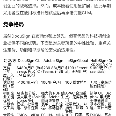
创企业的战略选择。然而，成本随着使用量扩展，因此早期
采用者应在使用标准计划试点后再承诺完整CLM。
竞争格局
虽然DocuSign 在市场份额上领先，但替代品为科技初创企
业提供不同的优势。下面是对关键玩家的中性比较，重点关
注定价、功能和早期阶段需求的适用性。
功能/方
DocuSign CL
Adobe Sign
eSignGlobal
HelloSign (Dr
面
M
opbox Sign)
定价
$480/用户 (Bu
$239.88/用户
$199 (Essenti
$180/用户 (E
（年
siness Pro；C
(Teams 计划)
al；无限用户)
ssentials)
度，入
LM 自定义)
门级）
信封限
~100/用户/年
100/用户/月
100 份文档/年
无限（高级功
制（基
能有限制）
础）
初创企
AI 条款分析、
强大的 PDF 编
APAC 合规重
简单 UI、Dro
业关键
强大集成 (Sale
辑、Adobe 生
点、无席位费
pbox 集成用
优势
sforce 等)
态系统集成
用
于快速设置
早期协
模板、批量发
表单、工作流
批量发送、AI
基本模板、提
议工具
送、条件逻辑
程、移动签名
摘要、区域 ID
醒、审计日志
集成
合规性
ESIGN、eIDA
ESIGN、eIDA
100+ 国家、深
ESIGN、基本