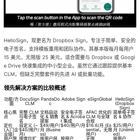
HelloSign，现更名为 Dropbox Sign，专注于简单、安全的
电子签名，支持模板重用和团队协作。其基本版每月每用户
15 美元，无限版 25 美元，适合需要与 Dropbox 或 Googl
e Drive 快速集成的中小型企业。虽然它通过跟踪提供基本
CLM，但缺乏完整套件的先进 AI 或批量功能。
领先解决方案的比较概述
功能/方
DocuSign
PandaDo
Adobe Sign
eSignGlobal
HelloSign
面
CLM
c
(Dropbox
Sign)
核心焦
完整 CLM
文档自动
安全电子签
APAC 优化的
简单电子签
点
与电子签
化 & 销售
名 & Acroba
CLM 与全球
名 & 协作
名
提案
t 集成
合规
定价
自定义 (~
$49/用户/
$40/用户/月
$16.6/月 (Es
$25/用户/
(入门企
$40/用户/
月 (Busine
sential，无限
月 (Unlimit
业级)
月)
ss)
用户)
ed)
用户限
按席位扩
按用户层
按用户
无限
按用户