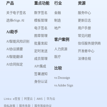
产品
重点功能
行业
资源
关于电子签名
数字签名
金融
服务中心
选择eSign.AI
模板管理
制造
更新日志
电子签名
地产
用户手册
AI助手
图章管理
常见问题
客户案例
AI智能风险识别
批量发起
信任服务提供商
AI协议摘要
人力资源
定时发送
开发者中心
AI智能翻译
医疗
成员管理
法律合规
AI合同拟定
API集成
比较
签署通知
vs Docusign
身份认证
vs Adobe Sign
Links:
e签宝
阿里云
AWS
华为云
|
|
|
隐私政策
服务条款
服务等级协议
|
|