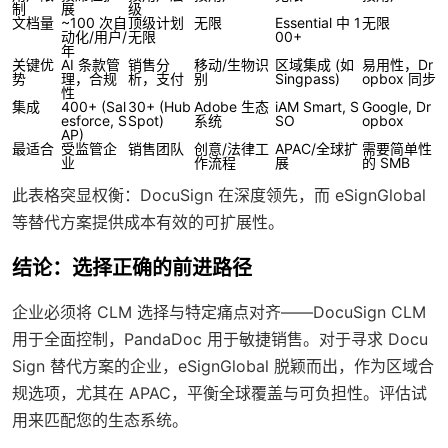
制
展
级
文档量
~100 次自
顶级计划
无限
Essential 中 1
无限
动化/用户/
无限
00+
年
关键优
AI 条款管
销售分
移动/生物识
区域集成 (如
易用性，Dr
势
理，合规
析，支付
别
Singpass)
opbox 同步
性
集成
400+ (Sal
30+ (Hub
Adobe 生态
iAM Smart, S
Google, Dr
esforce, S
Spot)
系统
SO
opbox
AP)
最适合
受监管企
销售团队
创意/法律工
APAC/全球扩
需要简单性
业
作流程
展
的 SMB
此表格突显权衡：DocuSign 在深度领先，而 eSignGlobal
等替代方案提供成本有效的可扩展性。
结论：选择正确的前进路径
企业必须将 CLM 选择与特定痛点对齐——DocuSign CLM
用于全面控制，PandaDoc 用于敏捷销售。对于寻求 Docu
Sign 替代方案的企业，eSignGlobal 脱颖而出，作为区域合
规选项，尤其在 APAC，平衡全球覆盖与可负担性。评估试
用来匹配您的生态系统。