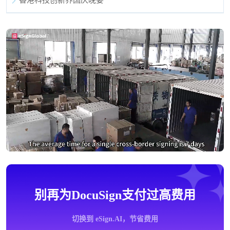
别再为DocuSign支付过高费用
切换到 eSign.AI，节省费用