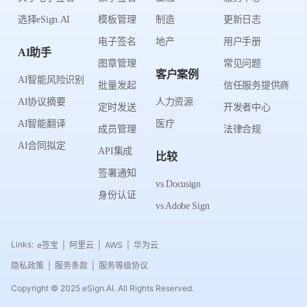
选择eSign.AI
模板管理
制造
更新日志
电子签名
地产
用户手册
AI助手
图章管理
常见问题
客户案例
AI智能风险识别
批量发起
信任服务提供商
AI协议摘要
人力资源
定时发送
开发者中心
AI智能翻译
医疗
成员管理
法律合规
AI合同拟定
API集成
比较
签署通知
vs Docusign
身份认证
vs Adobe Sign
Links:
e签宝
阿里云
AWS
华为云
|
|
|
隐私政策
服务条款
服务等级协议
|
|
Copyright © 2025 eSign.AI. All Rights Reserved.