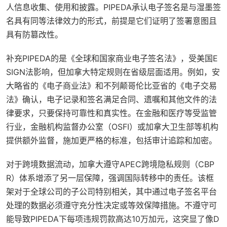
人信息收集、使用和披露。PIPEDA承认电子签名是与湿墨签
名具有同等法律效力的形式，前提是它们证明了签署意图且
具有防篡改性。
补充PIPEDA的是《全球和国家商业电子签名法》，受美国E
SIGN法影响，但加拿大特定规则在省级层面适用。例如，安
大略省的《电子商业法》和不列颠哥伦比亚省的《电子交易
法》确认，电子记录和签名满足合同、遗嘱和其他文件的法
律要求，只要保持可靠性和真实性。在金融和医疗等受监管
行业，金融机构监督办公室（OSFI）或加拿大卫生部等机构
提供额外监督，施加更严格的标准，包括审计追踪和加密。
对于跨境数据流动，加拿大遵守APEC跨境隐私规则（CBP
R）体系增添了另一层保障，强调国际转移中的责任。该框
架对于全球公司的子公司特别相关，其中通过电子签名平台
处理的数据必须遵守充分性决定或等效保障措施。不遵守可
能导致PIPEDA下每项违规罚款高达10万加元，这突显了像D