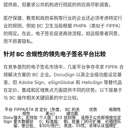
提供商，但要求公共机构进行彻底的供应商尽职调查。
医疗保健、教育和政府采购等行业的企业还必须考虑特定行
业的规则，例如 BC 卫生当局根据 PHIPA（类似于 FIPPA）
的规定。在此，电子签名促进高效流程，如远程患者同意，
而不损害隐私。
针对 BC 合规性的领先电子签名平台比较
在竞争激烈的电子签名市场中，几家平台争夺寻求 FIPPA 合
规解决方案的 BC 企业。DocuSign 以其企业级功能设定基
准，但 Adobe Sign、eSignGlobal 和 HelloSign 等替代品
在定价、集成和区域焦点方面提供不同的优势。以下是基于
与 BC 操作相关关键因素的中立比较。
平台
FIPPA/ETA 合
定价（年度，
BC 的关
优势
局限性
规性
美元）
键功能
Docu
强大；支持加
个人版：$12
信封限
适用于公共部
按座位定
Sign
拿大数据驻
0；标准版：
制、批量
门的可扩展
价随团队
留、审计轨
$300/用户；
发送、SS
性；全球认证
规模扩