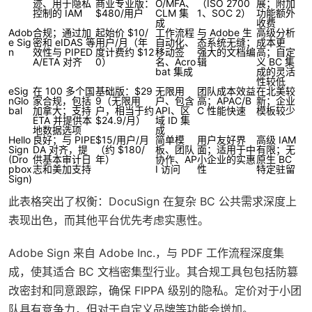
迹、用于隐私
商业专业版：
O/MFA、
（ISO 2700
展；附加
控制的 IAM
$480/用户
CLM 集
1、SOC 2）
功能额外
成
收费
Adob
合规；通过加
起始价 $10/
工作流程
与 Adobe 生
高级分析
e Sig
密和 eIDAS 等
用户/月（年
自动化、
态系统无缝；
成本更
n
效性与 PIPED
度计费约 $12
移动签
强大的文档编
高；自定
A/ETA 对齐
0）
名、Acro
辑
义 BC 集
bat 集成
成的灵活
性较低
eSig
在 100 多个国
基础版：$29
无限用
团队成本效益
在北美较
nGlo
家合规，包括
9（无限用
户、包含
高；APAC/B
新；企业
bal
加拿大；支持
户，相当于约
API、区
C 性能快速
模板较少
ETA 并提供本
$24.9/月）
域 ID 集
地数据选项
成
Hello
良好；与 PIPE
$15/用户/月
简单模
用户友好界
高级 IAM
Sign
DA 对齐，提
（约 $180/
板、团队
面；适用于中
有限；无
(Dro
供基本审计日
年）
协作、AP
小企业的实惠
原生 BC
pbox
志和美加支持
I 访问
性
特定驻留
Sign)
此表格突出了权衡：DocuSign 在复杂 BC 公共需求深度上
表现出色，而其他平台优先考虑实惠性。
Adobe Sign 来自 Adobe Inc.，与 PDF 工作流程深度集
成，使其适合 BC 文档密集型行业。其合规工具包包括防篡
改密封和同意跟踪，确保 FIPPA 级别的隐私。定价对于小团
队具有竞争力，但对于自定义品牌等功能会增加。