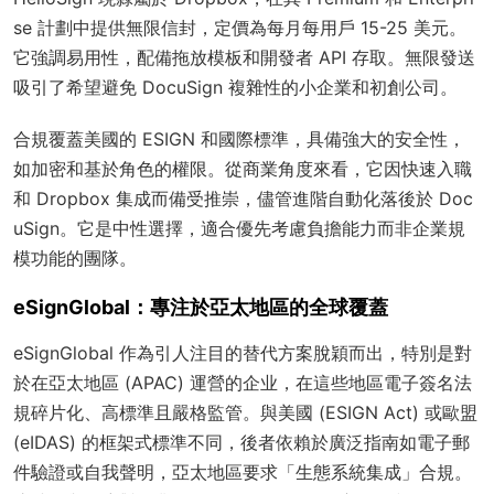
se 計劃中提供無限信封，定價為每月每用戶 15-25 美元。
它強調易用性，配備拖放模板和開發者 API 存取。無限發送
吸引了希望避免 DocuSign 複雜性的小企業和初創公司。
合規覆蓋美國的 ESIGN 和國際標準，具備強大的安全性，
如加密和基於角色的權限。從商業角度來看，它因快速入職
和 Dropbox 集成而備受推崇，儘管進階自動化落後於 Doc
uSign。它是中性選擇，適合優先考慮負擔能力而非企業規
模功能的團隊。
eSignGlobal：專注於亞太地區的全球覆蓋
eSignGlobal 作為引人注目的替代方案脫穎而出，特別是對
於在亞太地區 (APAC) 運營的企业，在這些地區電子簽名法
規碎片化、高標準且嚴格監管。與美國 (ESIGN Act) 或歐盟
(eIDAS) 的框架式標準不同，後者依賴於廣泛指南如電子郵
件驗證或自我聲明，亞太地區要求「生態系統集成」合規。