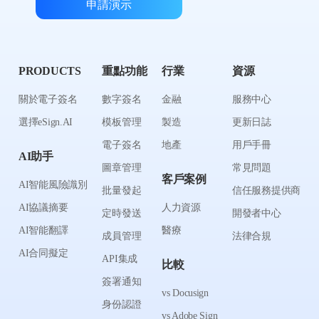
申請演示
PRODUCTS
重點功能
行業
資源
關於電子簽名
數字簽名
金融
服務中心
選擇eSign.AI
模板管理
製造
更新日誌
電子簽名
地產
用戶手冊
AI助手
圖章管理
常見問題
客戶案例
AI智能風險識別
批量發起
信任服務提供商
AI協議摘要
人力資源
定時發送
開發者中心
AI智能翻譯
醫療
成員管理
法律合規
AI合同擬定
API集成
比較
簽署通知
vs Docusign
身份認證
vs Adobe Sign