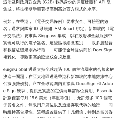
這涉及與政府對企業 (G2B) 數碼身份的深度硬體和 API 級
集成，將技術壁壘顯著提高到高於西方模式的水平。
例如，在香港，《電子交易條例》要求安全、可驗證的簽
名，通常與國家 ID 系統如 iAM Smart 綁定。新加坡的《電
子交易法》要求與 Singpass 集成，以在政府和金融服務中
實現可執行的電子簽名。這些區域細微差別——以多層監督
和數據駐留規則為特徵——可能使全球提供商如 DocuSign
複雜化，導致更高的延遲或合規差距。
eSignGlobal 透過支持全球超過 100 個主流國家的合規來解
決這一問題，在亞太地區透過香港和新加坡的本地數據中心
佔據強勢優勢。它在全球範圍內直接與 DocuSign 和 Adob
e Sign 競爭，提供更實惠的定價而無需席位費用。Essential
計劃僅需每月 16.6 美元（年度等值），允許最多 100 個電
子簽名文件、無限用戶席位以及透過存取代碼的驗證——同
時維持高合規性。這種設置提供了非凡價值，特別是當與香