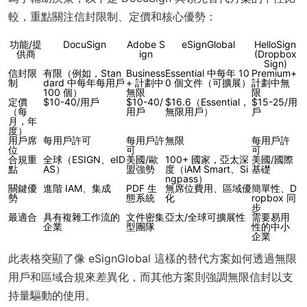
較，重點關注信封限制、定價和核心優勢：
功能/提
DocuSign
Adobe S
eSignGlobal
HelloSign
供商
ign
(Dropbox
Sign)
信封限
有限（例如，Stan
Business
Essential 中每年 10
Premium+
制
dard 中每年每用戶
+ 計劃中
0 個文件（可擴展）
計劃中無
100 個）
無限
限
定價
$10-40/用戶
$10-40/
$16.6（Essential，
$15-25/用
（每
用戶
無限用戶）
戶
月，年
度）
用戶席
每用戶許可
每用戶許
無限
每用戶許
位
可
可
合規重
全球（ESIGN、eID
美國/歐
100+ 國家，亞太深
美國/國際
點
AS）
盟強勢
度（iAM Smart、Si
基礎
ngpass）
關鍵優
進階 IAM、集成
PDF 生
無席位費用、區域優
簡單性、D
勢
態系統
化
ropbox 同
步
最適合
具有複雜工作流的
文件密集
亞太/全球可擴展性
需要易用
企業
型團隊
性的中小
企業
此表格突顯了像 eSignGlobal 這樣的替代方案如何透過無限
用戶和區域合規來差異化，而其他方案則強調無限信封以支
持量驅動的使用。