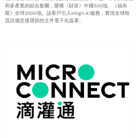
和多產業的綜合集團，榮獲《財富》中國500強、《福布
斯》全球2000強。該客戶引入eSign.AI服務，實現全球租
賃設備交接環節的文件電子化簽署。