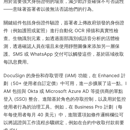
用於需要強大身份證明的場景，減少欺詐並確保不可否認性
——意味著簽署者以後無法否認他們的行為。
關鍵組件包括身份證件驗證，簽署者上傳政府頒發的身份證
件（例如護照或駕照）進行自動化 OCR 掃描和真實性檢
查。生物識別元素，如透過面部識別或語音分析的活體檢
測，透過確認人員在場且未使用靜態圖像來添加另一層保
護。SMS 或 WhatsApp 交付可以觸發這些，基於區域收取
每訊息費用。
DocuSign 的身份和存取管理 (IAM) 功能，在 Enhanced 計
劃（50+ 使用者自訂定價）中可用，進一步擴展了這一點。I
AM 包括與 Okta 或 Microsoft Azure AD 等提供商的單點
登入 (SSO) 整合、進階基於角色的存取控制，以及用於監控
使用者行為的治理工具。例如，在 Business Pro 計劃（每
年每使用者每月 40 美元）中，進階選項如條件邏輯欄位可
以將認證與工作流程步驟綁定，例如在合約中收取付款前要