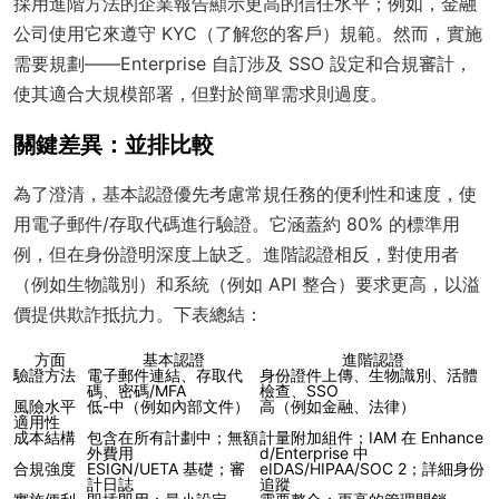
採用進階方法的企業報告顯示更高的信任水平；例如，金融
公司使用它來遵守 KYC（了解您的客戶）規範。然而，實施
需要規劃——Enterprise 自訂涉及 SSO 設定和合規審計，
使其適合大規模部署，但對於簡單需求則過度。
關鍵差異：並排比較
為了澄清，基本認證優先考慮常規任務的便利性和速度，使
用電子郵件/存取代碼進行驗證。它涵蓋約 80% 的標準用
例，但在身份證明深度上缺乏。進階認證相反，對使用者
（例如生物識別）和系統（例如 API 整合）要求更高，以溢
價提供欺詐抵抗力。下表總結：
方面
基本認證
進階認證
驗證方法
電子郵件連結、存取代
身份證件上傳、生物識別、活體
碼、密碼/MFA
檢查、SSO
風險水平
低-中（例如內部文件）
高（例如金融、法律）
適用性
成本結構
包含在所有計劃中；無額
計量附加組件；IAM 在 Enhance
外費用
d/Enterprise 中
合規強度
ESIGN/UETA 基礎；審
eIDAS/HIPAA/SOC 2；詳細身份
計日誌
追蹤