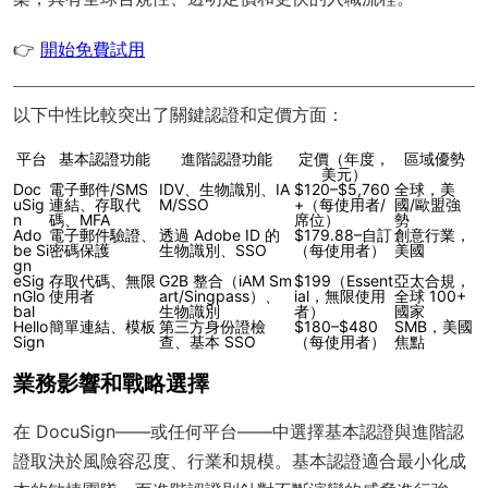
👉
開始免費試用
以下中性比較突出了關鍵認證和定價方面：
平台
基本認證功能
進階認證功能
定價（年度，
區域優勢
美元）
Doc
電子郵件/SMS
IDV、生物識別、IA
$120–$5,760
全球，美
uSig
連結、存取代
M/SSO
+（每使用者/
國/歐盟強
n
碼、MFA
席位）
勢
Ado
電子郵件驗證、
透過 Adobe ID 的
$179.88–自訂
創意行業，
be Si
密碼保護
生物識別、SSO
（每使用者）
美國
gn
eSig
存取代碼、無限
G2B 整合（iAM Sm
$199（Essent
亞太合規，
nGlo
使用者
art/Singpass）、
ial，無限使用
全球 100+
bal
生物識別
者）
國家
Hello
簡單連結、模板
第三方身份證檢
$180–$480
SMB，美國
Sign
查、基本 SSO
（每使用者）
焦點
業務影響和戰略選擇
在 DocuSign——或任何平台——中選擇基本認證與進階認
證取決於風險容忍度、行業和規模。基本認證適合最小化成