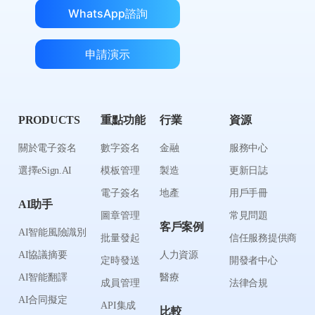
WhatsApp諮詢
申請演示
PRODUCTS
重點功能
行業
資源
關於電子簽名
數字簽名
金融
服務中心
選擇eSign.AI
模板管理
製造
更新日誌
電子簽名
地產
用戶手冊
AI助手
圖章管理
常見問題
客戶案例
AI智能風險識別
批量發起
信任服務提供商
AI協議摘要
人力資源
定時發送
開發者中心
AI智能翻譯
醫療
成員管理
法律合規
AI合同擬定
API集成
比較