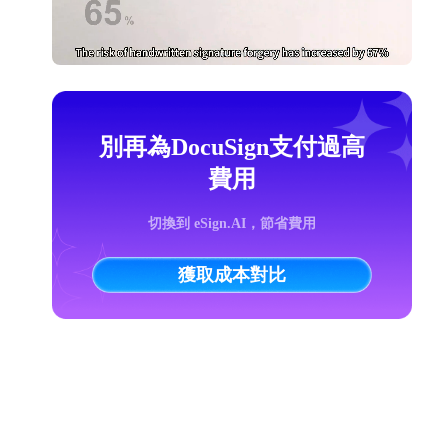
別再為DocuSign支付過高
費用
切換到 eSign.AI，節省費用
獲取成本對比