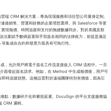
e 生態系統的雲端 CRM 解決方案，專為現場服務和項目型公司量身定制。
銷售、營運和財務的企業理想選擇。與 Salesforce 等更
s 相容性，實現報價、時間追蹤和支付的無縫數據同步。對於美國及類
符，該法案賦予數碼簽署與手寫簽名相同的法律效力，前提是滿足
gn 等集成在合約和發票方面具有可執行性。
RM 原生集成，允許用戶將電子簽名工作流直接嵌入 CRM 流程中。一旦
項目介面發起簽名請求。例如，在 Method 中生成報價後，用戶可
，並在即時追蹤狀態。這種設置對於遠端團隊特別有價值，因為它
痛點：數據碎片化和審批延遲。DocuSign 的平台支援服務協
 CRM 邏輯。