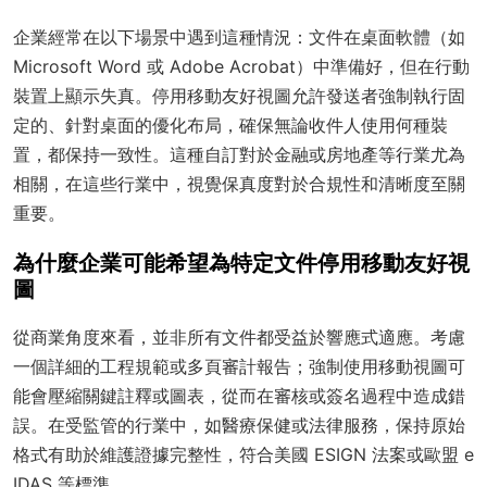
企業經常在以下場景中遇到這種情況：文件在桌面軟體（如
Microsoft Word 或 Adobe Acrobat）中準備好，但在行動
裝置上顯示失真。停用移動友好視圖允許發送者強制執行固
定的、針對桌面的優化布局，確保無論收件人使用何種裝
置，都保持一致性。這種自訂對於金融或房地產等行業尤為
相關，在這些行業中，視覺保真度對於合規性和清晰度至關
重要。
為什麼企業可能希望為特定文件停用移動友好視
圖
從商業角度來看，並非所有文件都受益於響應式適應。考慮
一個詳細的工程規範或多頁審計報告；強制使用移動視圖可
能會壓縮關鍵註釋或圖表，從而在審核或簽名過程中造成錯
誤。在受監管的行業中，如醫療保健或法律服務，保持原始
格式有助於維護證據完整性，符合美國 ESIGN 法案或歐盟 e
IDAS 等標準。