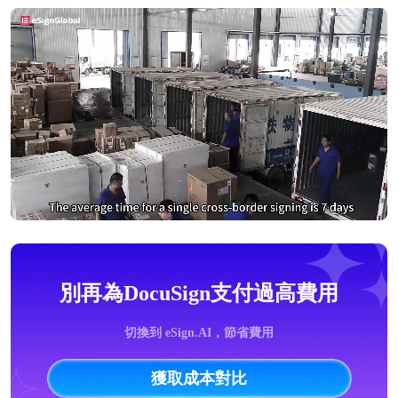
別再為DocuSign支付過高費用
切換到 eSign.AI，節省費用
獲取成本對比