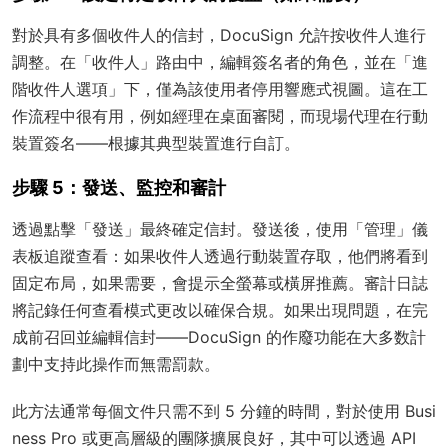
對於具有多個收件人的信封，DocuSign 允許按收件人進行
調整。在「收件人」路由中，編輯簽名者的角色，並在「進
階收件人選項」下，僅為該使用者停用響應式視圖。這在工
作流程中很有用，例如經理在桌面審閱，而現場代理在行動
裝置簽名——根據其典型裝置進行自訂。
步驟 5：發送、監控和審計
透過點擊「發送」最終確定信封。發送後，使用「管理」儀
表板追蹤查看：如果收件人透過行動裝置存取，他們將看到
固定布局，如果需要，會提示全螢幕或橫屏推薦。審計日誌
將記錄任何查看模式更改以確保合規。如果出現問題，在完
成前召回並編輯信封——DocuSign 的作廢功能在大多数計
劃中支持此操作而無需罰款。
此方法通常每個文件只需不到 5 分鐘的時間，對於使用 Busi
ness Pro 或更高層級的團隊擴展良好，其中可以透過 API