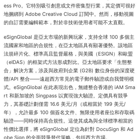
ess Pro。它特別吸引創意或文件密集型行業，其定價可很好
地捆綁到 Adobe Creative Cloud 訂閱中。然而，移動視圖
的自訂需要編輯範本，對於非技術使用者可能不太直觀。
eSignGlobal 是亞太市場的新興玩家，支持全球 100 多個主
流國家和地區的合規性，在亞太地區具有顯著優勢。該地區
法規碎片化、標準高且監督嚴格，與美國（ESIGN）和歐盟
（eIDAS）的框架式方法形成對比。亞太地區要求「生態整
合」解決方案，涉及與政府到企業 (G2B) 數位身份的深度硬
體/API 整合——遠超西方常見的電子郵件驗證或自我聲明模
式。eSignGlobal 在此表現出色，無縫整合香港的 iAM Sma
rt 和新加坡的 Singpass 以實現強大驗證。定價具有競爭
力，其基礎計劃僅需 16.6 美元/月（或相當於 199 美元/
年），允許最多 100 個簽名文件、無限使用者座位和存取碼
驗證——同時保持高合規性。這使其成為與全球標準相當的
性價比選擇，將 eSignGlobal 定位為針對 DocuSign 和 Ad
obe Sign 的全面競爭替代策略，包括西方市場。