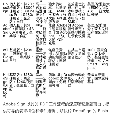
訂
Do
個人版：$120；
高——
強大的範
基於座位的
美國/歐盟強大
cuS
標準版：$300/
透過進
本、批量發
費用在大團
（ESIGN/eID
ign
使用者；Busine
階選項
送、IAM/CL
隊中累積；
AS）；亞太地
ss Pro：$480/
按文件
M 整合；強
附加元件成
區可變
使用者；企業
停用；A
大的 API 生
本較高（如
版：自訂
PI 支持
態系統
SMS）
Ad
個人版：$24
中等
無縫 Adobe
與 Adobe
美國/歐盟優
obe
0；商業版：$3
——範
生態系統整
套件綁定；
秀；亞太良好
Sig
60/使用者；企
本級控
合（如 Acro
某些地區移
但存在延遲問
n
業版：自訂
制；每
bat）；強
動優化較慢
題
個信封
大的 PDF
粒度較
處理
低
eSi
基礎版：$299
靈活
無座位費
在某些市場
100+ 國家合
gn
（無限使用
——裝
用；AI 驅動
較新；遺留
規；亞太優
Glo
者）；專業版：
置特定
功能如風險
整合較少
勢，整合生態
bal
自訂
切換；
評估；無限
標準（如 iAM
嵌入式
使用者
Smart、Sing
簽名選
pass）
項
Hell
基礎版：$180/
基本
簡單 UI；Dr
進階自動化
美國重點堅
oSi
使用者；商業
——全
opbox 文件
較少；API
實；國際支持
gn
版：$240/使用
球響應
同步；免費
配額限制性
基本
(Dr
者；企業版：自
式開/
層可用
強
op
訂
關；按
bo
文件有
x)
限
Adobe Sign 以其與 PDF 工作流程的深度聯繫脫穎而出，提
供可靠的表單欄位和條件邏輯，類似於 DocuSign 的 Busin