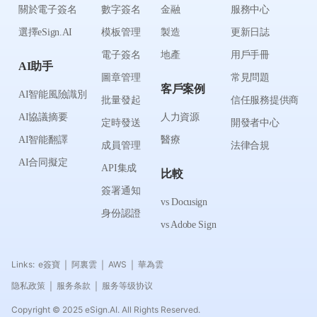
關於電子簽名
數字簽名
金融
服務中心
選擇eSign.AI
模板管理
製造
更新日誌
電子簽名
地產
用戶手冊
AI助手
圖章管理
常見問題
客戶案例
AI智能風險識別
批量發起
信任服務提供商
AI協議摘要
人力資源
定時發送
開發者中心
AI智能翻譯
醫療
成員管理
法律合規
AI合同擬定
API集成
比較
簽署通知
vs Docusign
身份認證
vs Adobe Sign
Links:
e簽寶
阿裏雲
AWS
華為雲
|
|
|
隐私政策
服务条款
服务等级协议
|
|
Copyright © 2025 eSign.AI. All Rights Reserved.