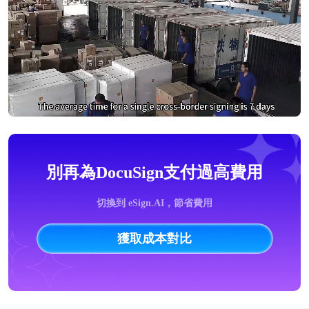
別再為DocuSign支付過高費用
切換到 eSign.AI，節省費用
獲取成本對比