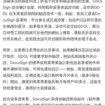
須確保流程捕捉到員工的電子同意和確認通知的意圖。Docu
Sign 提供審計追蹤、時間戳和簽署者認證功能，這些與GD
OL 在失業索賠期間的驗證需求一致。例如，當員工通過Do
cuSign 簽署時，平台會生成完成證書，包括IP日誌和可選的
生物識別選項，如果發生爭議，這些可提交給GDOL。喬治
亞州勞工部的指南可在他們的網站上獲取，重點在於及時交
付而非格式，從而隱含認可符合聯邦和州標準的電子簽名。
然而，企業應注意潛在的注意事項。如果離職涉及訴訟或欺
詐指控，GDOL 可能要求額外驗證，例如高風險案件的公
證。DocuSign 的標準或商業專業版計劃包括簽署者附件和
條件邏輯等功能，可簡化通知自訂——例如，附加遣散細節
或福利資訊。定價從個人版計劃的每月10美元（最多5個信
封）開始，擴展到商業專業版的每月每用戶40美元，該版支
持批量發送，適用於大規模裁員。
從合規角度來看，DocuSign 與身份驗證附加組件（額外費