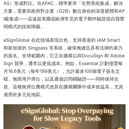
AS）形成對比。在APAC，標準要求「生態系統集成」解決
方案，需要與政府對企業（G2B）數位身份的深度硬體和AP
I級集成——這遠超美國或歐洲常見的電子郵件驗證或自我聲
明模式的技術障礙。
eSignGlobal 在此領域表現出色，支持香港的 iAM Smart
和新加坡的 Singpass 等系統，確保無縫且具有法律約束力
的簽名。全球範圍內，它正在擴展以與DocuSign 和 Adobe
Sign 競爭，通常以更低成本。例如，Essential 計劃僅需每
月16.6美元（每年199美元），允許最多100個電子簽名文
檔、無限用戶席位，以及通過訪問碼驗證——同時保持合
規。這種無席位費模式使其在擴展團隊中成本效益高，尤其
適用於多元化地區。