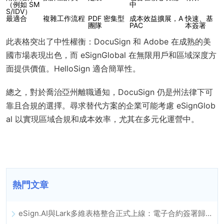
（例如 SM
中
S/IDV）
最適合
複雜工作流程
PDF 密集型
成本效益擴展，A
快速、基
團隊
PAC
本簽署
此表格突出了中性權衡：DocuSign 和 Adobe 在成熟的美
國市場表現出色，而 eSignGlobal 在無限用戶和區域深度方
面提供價值。HelloSign 適合簡單性。
總之，對於喬治亞州離職通知，DocuSign 仍是州法律下可
靠且合規的選擇。尋求替代方案的企業可能考慮 eSignGlob
al 以實現區域合規和成本效率，尤其在多元化運營中。
熱門文章
eSign.AI與Lark多維表格整合正式上線：電子合約簽署歸檔全程自動化