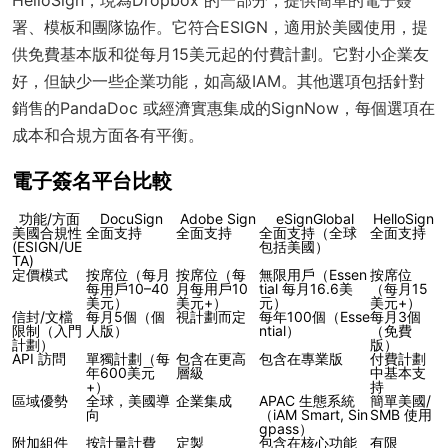
署、模板和團隊協作。它符合ESIGN，適用於美國使用，提
供免費基本版和從每月15美元起的付費計劃。它對小企業友
好，但缺少一些企業功能，如高級IAM。其他選項包括針對
銷售的PandaDoc 或經濟實惠集成的SignNow，每個選項在
成本和合規方面各有平衡。
電子簽名平台比較
功能/方面
DocuSign
Adobe Sign
eSignGlobal
HelloSign
美國合規性
全面支持
全面支持
全面支持（全球
全面支持
(ESIGN/UE
包括美國）
TA)
定價模式
按席位（每月
按席位（每
無限用戶（Essen
按席位
每用戶10–40
月每用戶10
tial 每月16.6美
（每月15
美元）
美元+）
元）
美元+）
信封/文檔
每月5個（個
視計劃而定
每年100個（Esse
每月3個
限制（入門
人版）
ntial）
（免費
計劃）
版）
API 訪問
單獨計劃（每
包含在更高
包含在專業版
付費計劃
年600美元
層級
中基本支
+）
持
區域優勢
全球，美國導
企業集成
APAC 生態系統
簡單美國/
向
（iAM Smart, Sin
SMB 使用
gpass）
附加組件
按計量計費
定製
包含在核心功能
有限