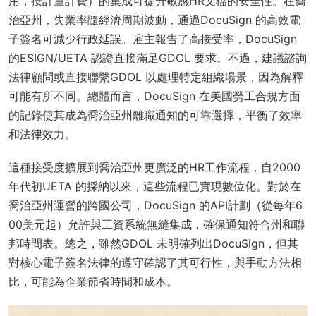
用，按計量計費）的集成可提升敏感HR文檔的安全性。在喬
治亞州，失業率隨經濟周期波動，通過DocuSign 的高效電
子簽名可減少行政延誤。雇主報告了高接受率，DocuSign
的ESIGN/UETA 認證直接滿足GDOL 要求。不過，建議諮詢
法律顧問或直接聯繫GDOL 以處理特定組織場景，因為解釋
可能有所不同。總體而言，DocuSign 在美國勞工合規方面
的記錄使其成為喬治亞州離職通知的可靠選擇，平衡了效率
和法律效力。
這種接受度擴展到喬治亞州更廣泛的HR工作流程，自2000
年代初UETA 的採納以來，這些流程已實現數位化。對於在
喬治亞州運營的跨國公司，DocuSign 的API計劃（從每年6
00美元起）允許與工資系統無縫集成，確保通知符合州和聯
邦時間表。總之，雖然GDOL 未明確列出DocuSign，但其
對核心電子簽名法律的遵守確認了其可行性，與手動方法相
比，可能為企業節省時間和成本。