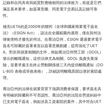
記錄和合同具有與紙質對應物相同的法律效力，前提是它們
滿足基本要求，如簽署意圖、同意電子交易以及記錄可靠
性。
補充UETA的是2000年的聯邦《全球和國家商業電子簽名
法》（ESIGN Act），該法在全國範圍內適用，僅在與州法
律衝突時才優先於州法。在喬治亞州，ESIGN 通過要求電子
簽名可歸屬於簽署者並以簽署意圖創建，從而強化了UET
A。對於與就業相關的文件，例如喬治亞州勞工部（GDOL）
發出的離職通知，這些法律尤為相關。GDOL 負責失業保
險，並要求雇主在終止勞動關係後三天內提供離職通知（DO
L-800 表格或等效表格），詳細說明離職原因以便於索賠處
理。
喬治亞州的法律在就業背景下強調消費者保護，要求簽名具
有明確的歸屬和不可否認性。喬治亞州的法院在勞資糾紛中
已支持電子簽名，例如涉及工資索賠的案件，其中符合UET