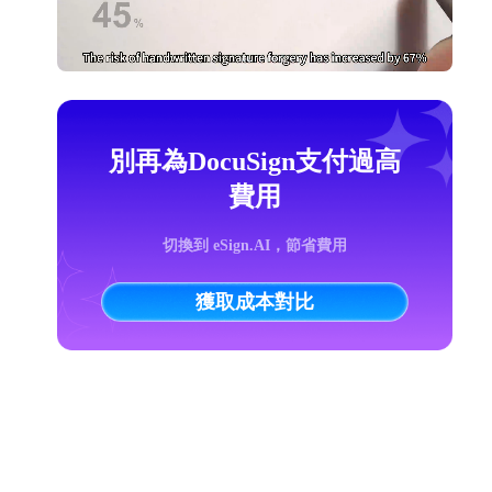
別再為DocuSign支付過高
費用
切換到 eSign.AI，節省費用
獲取成本對比