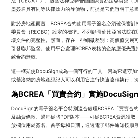
法（UECA）》。這些法律受聯合國國際貿易法委員會（U
墨簽名具有同等法律效力的等價物，前提是它們證明了意
對於房地產而言，BCREA合約使用電子簽名必須確保審
委員會（RECBC）設定的標準。不列顛哥倫比亞省法院
壞文件的完整性。然而，存在一些細微差別：高價值交易
引發聯邦監督。使用平台處理BCREA表格的企業應優先
致合約無效。
這一框架使DocuSign成為一個可行的工具，因為它遵守
或基洛納的房地產經紀人可以利用它進行快速遠程執行，
為BCREA「買賣合約」實施DocuSig
DocuSign的電子簽名平台特別適合處理BCREA「買賣
及融資條款。過程從將PDF版本——可從BCREA資源獲取
放欄位用於簽名、首字母和日期，通過電子郵件通知按順