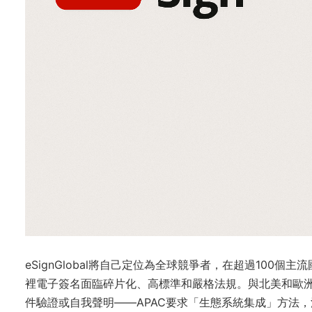
eSignGlobal將自己定位為全球競爭者，在超過100
裡電子簽名面臨碎片化、高標準和嚴格法規。與北美和歐洲基於
件驗證或自我聲明——APAC要求「生態系統集成」方法，