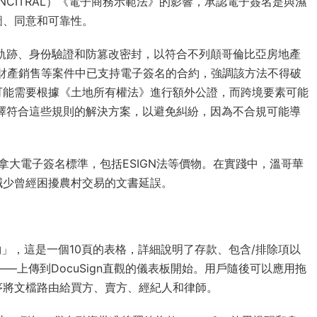
NCITRAL）《電子商務示範法》的影響，承認電子簽名是與濕
圖、同意和可靠性。
計軌跡、身份驗證和防篡改密封，以符合不列顛哥倫比亞房地產
在財產銷售等案件中已支持電子簽名的合約，強調該方法不得破
可能需要根據《土地所有權法》進行額外公證，而跨境要素可能
選擇符合這些規則的解決方案，以避免糾紛，因為不合規可能導
加拿大電子簽名標準，包括ESIGN法等價物。在實踐中，溫哥華
減少曾經困擾農村交易的文書延誤。
n
合約」，這是一個10頁的表格，詳細說明了存款、包含/排除項以
——上傳到DocuSign直觀的儀表板開始。用戶隨後可以應用拖
序將文檔路由給買方、賣方、經紀人和律師。