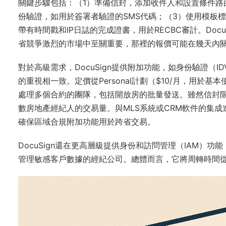
關鍵步驟包括：（1）準備信封，添加收件人和設置條件路
份驗證，如用於簽署者驗證的SMS代碼；（3）使用模板標
帶有時間戳和IP日誌的完成證書，用於RECBC審計。Do
省競爭激烈的市場中至關重要，那裡的報價可能在幾天內
對於高級需求，DocuSign提供附加功能，如身份驗證（
的重視相一致。定價從Personal計劃（$10/月，用於基本使
處理多個合約的團隊，包括開放房的批量發送。雖然信封限
數房地產經紀人的交易量。與MLS系統或CRM軟件的集
確保區域合規附加功能用於跨省交易。
DocuSign還在更高層級提供身份和訪問管理（IAM）功
管理敏感客戶數據的經紀公司。總體而言，它將周轉時間