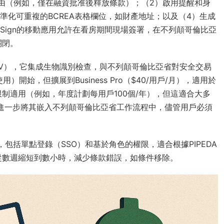
由（例如，僅在融資批准後釋放條款）；（2）啟用提醒和身
準化可重複的BCREA表格欄位，如財產地址；以及（4）生成
cuSign的移動應用允許在看房期間現場簽署，在不列顛哥倫比亞
關閉。
IDV），它集成生物識別檢查，與不列顛哥倫比亞省對安全交易
用）開始，但擴展到Business Pro（$40/用戶/月），適用於
制適用（例如，年度計劃每用戶100個/年），但這適合大多
成進一步將其嵌入不列顛哥倫比亞省工作流程中，儘管用戶必須
能，包括單點登錄（SSO）和基於角色的權限，適合根據PIPEDA
從數週縮短到數小時，減少條款錯誤，如條件移除。