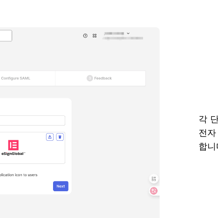
각 
전자
합니