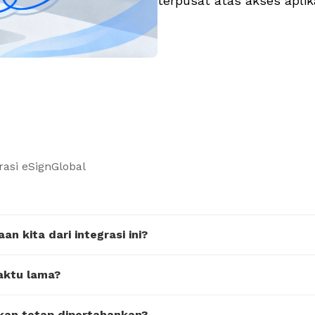
terpusat atas akses aplik
asi eSignGlobal
n kita dari integrasi ini?
waktu lama?
akan tetap dipertahankan?