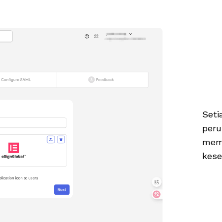
Seti
peru
memu
kese