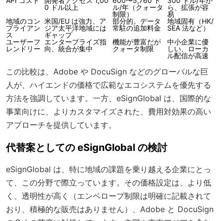
API コスト
開発者アクセス 1,00
600〜5,760 ド
300 ドル/年か
0 ドル以上
ル/年（クォータ
ら、拡張が容
制限）
易
地域のコン
米国/EU は強力、ア
部分的。データ
地域固有（HK/
プライアン
ジア太平洋地域には
常駐の追加料金
SEA 法など）
ス
ギャップ
ユーザーフ
エンタープライズ指
機能が豊富だが
中小企業に優
レンドリー
向、統合が集中
クォータ制限
しい、ローカ
ル配信が高速
この比較は、Adobe や DocuSign などのグローバルな巨
人が、ハイエンドの価格で広範なエコシステムを優先する
方法を強調しています。一方、eSignGlobal は、国際的な
事業向けに、よりカスタマイズされた、費用対効果の高い
アプローチを提供しています。
代替案としての eSignGlobal の検討
eSignGlobal は、特に地域の課題を乗り越える企業にとっ
て、この分野で際立っています。その価格設定は、より低
く、透明性が高く（エンベロープ制限は明確に記載されて
おり、積極的な販売はありません）、Adobe と DocuSign