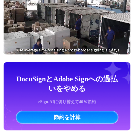
DocuSignとAdobe Signへの過払
いをやめる
eSign.AIに切り替えて40％節約
節約を計算