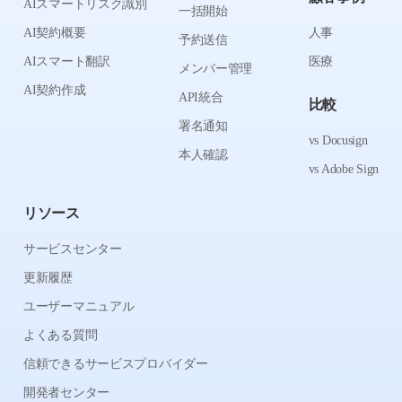
AIスマートリスク識別
一括開始
AI契約概要
人事
予約送信
AIスマート翻訳
医療
メンバー管理
AI契約作成
API統合
比較
署名通知
vs Docusign
本人確認
vs Adobe Sign
リソース
サービスセンター
更新履歴
ユーザーマニュアル
よくある質問
信頼できるサービスプロバイダー
開発者センター