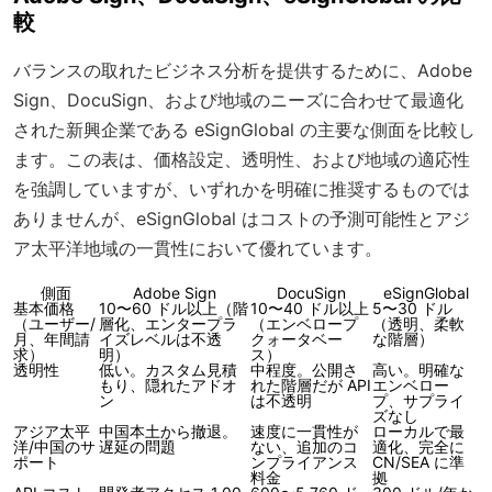
較
バランスの取れたビジネス分析を提供するために、Adobe
Sign、DocuSign、および地域のニーズに合わせて最適化
された新興企業である eSignGlobal の主要な側面を比較し
ます。この表は、価格設定、透明性、および地域の適応性
を強調していますが、いずれかを明確に推奨するものでは
ありませんが、eSignGlobal はコストの予測可能性とアジ
ア太平洋地域の一貫性において優れています。
側面
Adobe Sign
DocuSign
eSignGlobal
基本価格
10〜60 ドル以上（階
10〜40 ドル以上
5〜30 ドル
（ユーザー/
層化、エンタープラ
（エンベロープ
（透明、柔軟
月、年間請
イズレベルは不透
クォータベー
な階層）
求）
明）
ス）
透明性
低い。カスタム見積
中程度。公開さ
高い。明確な
もり、隠れたアドオ
れた階層だが API
エンベロー
ン
は不透明
プ、サプライ
ズなし
アジア太平
中国本土から撤退。
速度に一貫性が
ローカルで最
洋/中国のサ
遅延の問題
ない、追加のコ
適化、完全に
ポート
ンプライアンス
CN/SEA に準
料金
拠