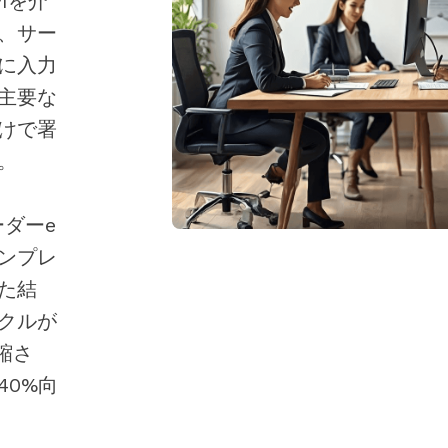
Iを介
、サー
に入力
主要な
けで署
。
ダーe
ンプレ
た結
クルが
縮さ
40%向