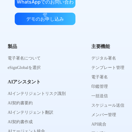
WhatsAppでのお問い合わ
せ
デモのお申し込み
製品
主要機能
電子署名について
デジタル署名
eSignGlobalを選択
テンプレート管理
電子署名
AIアシスタント
印鑑管理
AIインテリジェントリスク識別
一括送信
AI契約書要約
スケジュール送信
AIインテリジェント翻訳
メンバー管理
AI契約書作成
API統合
AIエージェント統合