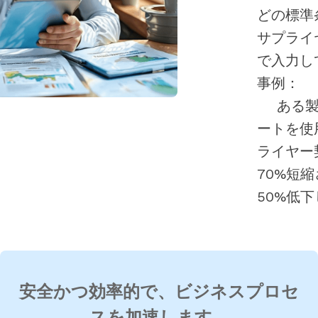
どの標準
サプライ
で入力し
事例
：
ある製
ートを使
ライヤー
70%短
50%低
安全かつ効率的で、ビジネスプロセ
スを加速します。