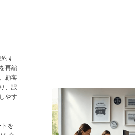
約す
を再編
、顧客
り、誤
しやす
トを