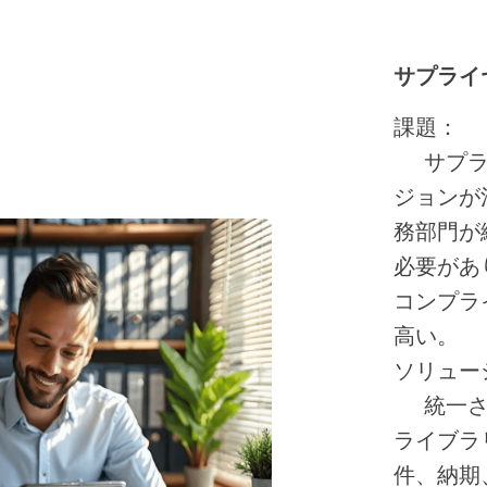
サプライ
課題
：
サプラ
ジョンが
務部門が
必要があ
コンプラ
高い。
ソリュー
統一さ
ライブラ
件、納期