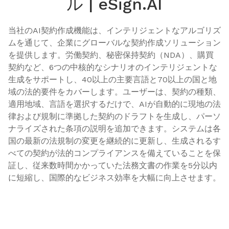
ル | eSign.AI
当社のAI契約作成機能は、インテリジェントなアルゴリズ
ムを通じて、企業にグローバルな契約作成ソリューション
を提供します。労働契約、秘密保持契約（NDA）、購買
契約など、6つの中核的なシナリオのインテリジェントな
生成をサポートし、40以上の主要言語と70以上の国と地
域の法的要件をカバーします。ユーザーは、契約の種類、
適用地域、言語を選択するだけで、AIが自動的に現地の法
律および規制に準拠した契約のドラフトを生成し、パーソ
ナライズされた条項の説明を追加できます。システムは各
国の最新の法規制の変更を継続的に更新し、生成されるす
べての契約が法的コンプライアンスを備えていることを保
証し、従来数時間かかっていた法務文書の作業を5分以内
に短縮し、国際的なビジネス効率を大幅に向上させます。