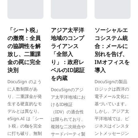
「シート税」
アジア太平洋
ソーシャルエ
の撤廃：全員
地域のコンプ
コシステム統
の協調性を解
ライアンス
合：メールに
放し、二重課
「全部入
別れを告げ、
金の罠に完全
り」：政府レ
IMオフィスを
決別
ベルのID認証
導入
を内蔵
DocuSign のよう
DocuSignの製品
に人数制限があ
ロジックは西洋の
DocuSignのアジ
り、二重課金が発
電子メール文化に
ア太平洋地域にお
生する硬直的なモ
基づいています。
けるID検証
デルとは異なり、
しかし、アジア太
（IDV）の適合性
eSign.AI は「シー
平洋地域では、ビ
は限られており、
ト税」の枷を完全
ジネスはインスタ
複雑な二次統合や
に打ち破り、無制
ントメッセージン
サードパーティ製