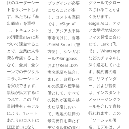
限のユーザーシー
グツールでクロー
プラグインが必要
トをサポートしま
ズされることがよ
になることが多
す。私たちは「産
くあります。
く、コストも高額
出価値」を重視
eSign.AIは、アジ
です。eSign.AI
し、ドキュメント
ア太平洋地域のオ
は、アジア太平洋
の消費量のみに基
フィス習慣に合わ
市場向けに、香港
づいて課金するこ
せて、Lark（飞
のiAM Smart（智
とで、企業は人件
书）、WhatsApp
方便）、シンガポ
費を考慮すること
などのチャネルに
ールのSingpass、
なく、全員、全シ
深く適応していま
およびReal IDの
ーンでのデジタル
す。契約書の送
実名認証を統合し
コラボレーション
信、リマインダ
ました。政府レベ
を実現できます。
ー、および督促
ルの認証を標準装
規模が拡大するに
は、インスタント
備として、すべて
つれて、この「従
メッセージングツ
の契約が国境を越
量制共有」モデル
ールを介して直接
えた取引におい
により、1シート
行われます。この
て、現地の法律の
あたりのコストは
「ソーシャル署
最高要件を満たす
ほぼゼロになり、
名」モデルは、メ
デジタルIDの裏付