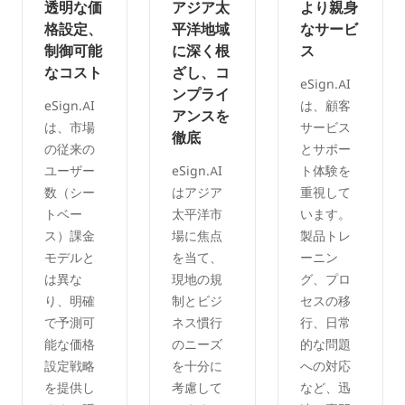
透明な価
アジア太
より親身
格設定、
平洋地域
なサービ
制御可能
に深く根
ス
なコスト
ざし、コ
eSign.AI
ンプライ
eSign.AI
は、顧客
アンスを
は、市場
サービス
徹底
の従来の
とサポー
ユーザー
eSign.AI
ト体験を
数（シー
はアジア
重視して
トベー
太平洋市
います。
ス）課金
場に焦点
製品トレ
モデルと
を当て、
ーニン
は異な
現地の規
グ、プロ
り、明確
制とビジ
セスの移
で予測可
ネス慣行
行、日常
能な価格
のニーズ
的な問題
設定戦略
を十分に
への対応
を提供し
考慮して
など、迅