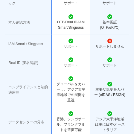
サポート
サポート
ック
OTP/Real ID/iAM
基本認証
本人確認方法
Smart/Singpass
(OTP/eKYC)
iAM Smart / Singpass
サポート
サポートしません
Real ID (実名認証)
サポート
サポート
グローバルをカバ
コンプライアンスと法的
ーし、アジア太平
主要な規制をカバ
適用性
洋地域での展開を
ー (eIDAS / ESIGN)
重視
香港、シンガポー
アジア太平洋地域
データセンターの分布
ル、フランクフル
は主に日本/オース
トを選択可能
トラリア