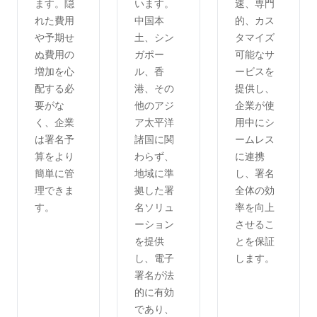
ます。隠
います。
速、専門
れた費用
中国本
的、カス
や予期せ
土、シン
タマイズ
ぬ費用の
ガポー
可能なサ
増加を心
ル、香
ービスを
配する必
港、その
提供し、
要がな
他のアジ
企業が使
く、企業
ア太平洋
用中にシ
は署名予
諸国に関
ームレス
算をより
わらず、
に連携
簡単に管
地域に準
し、署名
理できま
拠した署
全体の効
す。
名ソリュ
率を向上
ーション
させるこ
を提供
とを保証
し、電子
します。
署名が法
的に有効
であり、