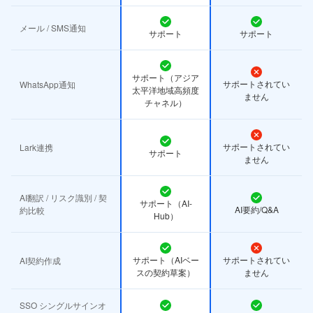
メール / SMS通知
サポート
サポート
サポート（アジア
サポートされてい
WhatsApp通知
太平洋地域高頻度
ません
チャネル）
サポートされてい
Lark連携
サポート
ません
AI翻訳 / リスク識別 / 契
サポート（AI-
AI要約/Q&A
約比較
Hub）
サポート（AIベー
サポートされてい
AI契約作成
スの契約草案）
ません
SSO シングルサインオ