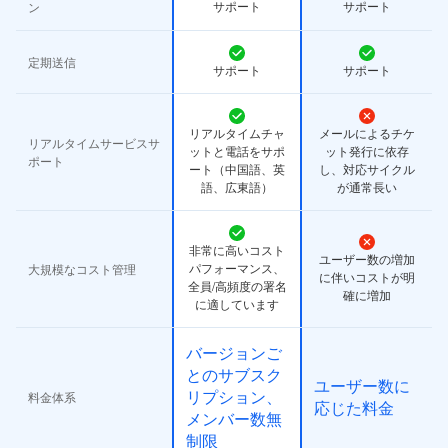
サポート
サポート
ン
定期送信
サポート
サポート
リアルタイムチャ
メールによるチケ
リアルタイムサービスサ
ットと電話をサポ
ット発行に依存
ポート
ート（中国語、英
し、対応サイクル
語、広東語）
が通常長い
非常に高いコスト
ユーザー数の増加
パフォーマンス、
大規模なコスト管理
に伴いコストが明
全員/高頻度の署名
確に増加
に適しています
バージョンご
とのサブスク
ユーザー数に
リプション、
料金体系
応じた料金
メンバー数無
制限