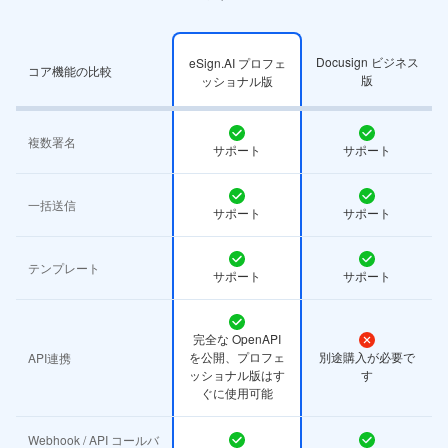
Docusign ビジネス
eSign.AI プロフェ
コア機能の比較
版
ッショナル版
複数署名
サポート
サポート
一括送信
サポート
サポート
テンプレート
サポート
サポート
完全な OpenAPI
を公開、プロフェ
別途購入が必要で
API連携
ッショナル版はす
す
ぐに使用可能
Webhook / API コールバ