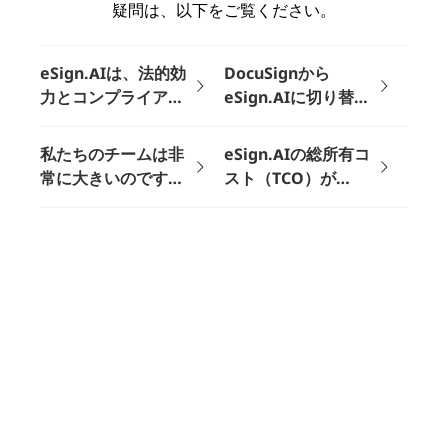
疑問は、以下をご覧ください。
eSign.AIは、法的効
DocuSignから
力とコンプライアン
eSign.AIに切り替え
スにおいて
た場合、既存の署名
DocuSignの代替と
プロセスをスムーズ
私たちのチームは非
eSign.AIの総所有コ
なりますか？
に移行できますか？
常に大きいのです
スト（TCO）が
が、eSign.AIは本当
DocuSignよりも低
にメンバー数に制限
いのはなぜですか？
がないのですか？