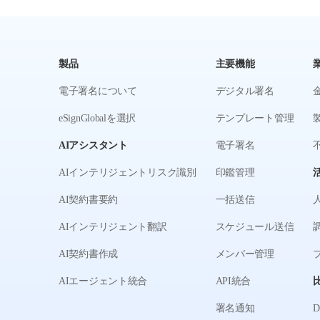
製品
主要機能
電子署名について
デジタル署名
eSignGlobalを選択
テンプレート管理
AIアシスタント
電子署名
AIインテリジェントリスク識別
印鑑管理
AI契約書要約
一括送信
AIインテリジェント翻訳
スケジュール送信
AI契約書作成
メンバー管理
AIエージェント統合
API統合
署名通知