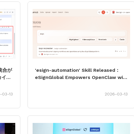
の統合が
'esign-automation' Skill Released：
カイブ
eSignGlobal Empowers OpenClaw with A
Signatures
-03-13
2026-03-13