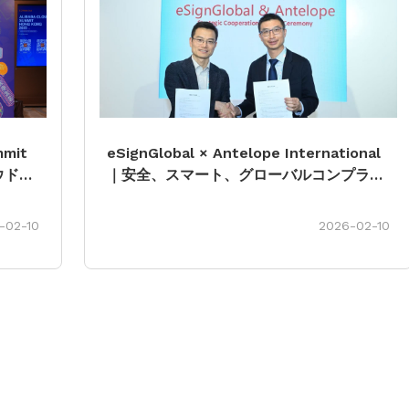
mmit
eSignGlobal × Antelope International
ウドイ
｜安全、スマート、グローバルコンプライ
未来を
アンスに対応したデジタルワークフローを
共同で推進
-02-10
2026-02-10