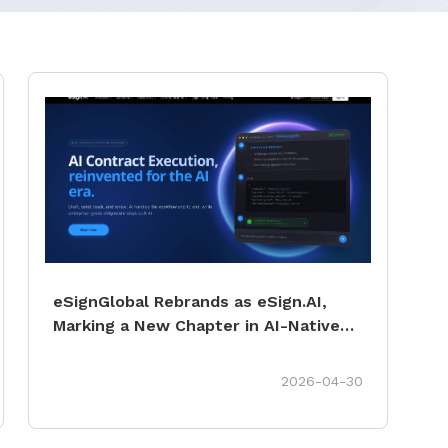
eSignGlobal Rebrands as eSign.AI,
Marking a New Chapter in AI-Native
Contract Automation
2026-04-30