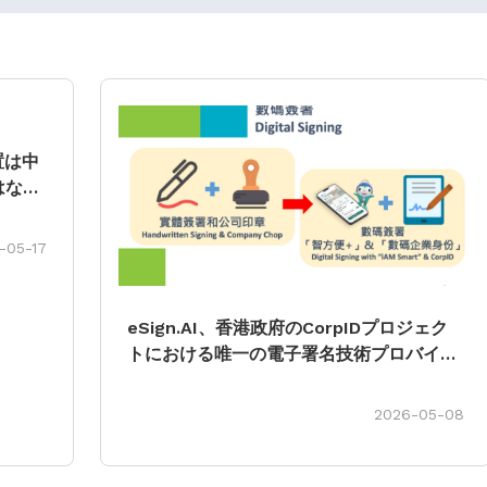
置は中
はなら
5日が
-05-17
eSign.AI、香港政府のCorpIDプロジェク
トにおける唯一の電子署名技術プロバイダ
ーに就任し、香港のデジタル署名インフラ
構築へ連携
2026-05-08