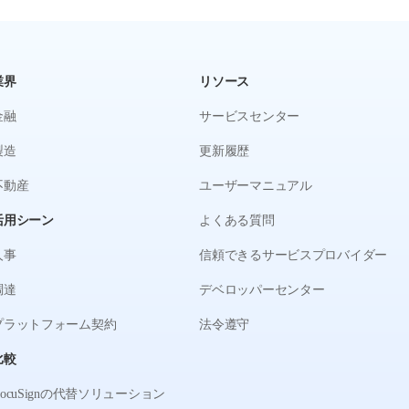
業界
リソース
金融
サービスセンター
製造
更新履歴
不動産
ユーザーマニュアル
活用シーン
よくある質問
人事
信頼できるサービスプロバイダー
調達
デベロッパーセンター
プラットフォーム契約
法令遵守
比較
DocuSignの代替ソリューション