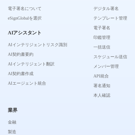
電子署名について
デジタル署名
eSignGlobalを選択
テンプレート管理
電子署名
AIアシスタント
印鑑管理
AIインテリジェントリスク識別
一括送信
AI契約書要約
スケジュール送信
AIインテリジェント翻訳
メンバー管理
AI契約書作成
API統合
AIエージェント統合
署名通知
本人確認
業界
金融
製造