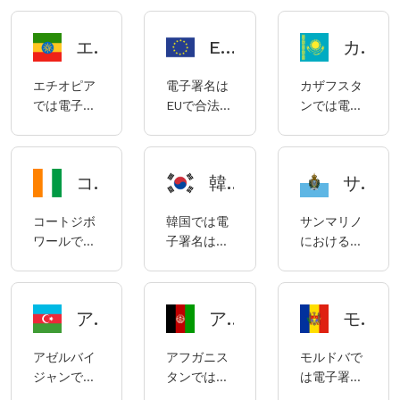
法であり、
り、イラク
府が公布し
制定、2021
イス債務
中国マカオ
の電子署名
た「個人情
年改正）の
法」
エチオピアの電子署名コンプライアンスに関する記述
EU電子署名コンプライアンスに関する説明
カザフスタンの電子署名コンプライアンスに関する説明
の電子署名
は主に2012
報保護およ
規制を受け
（「CO」）
は主に
年法律第78
び電子文書
ます。
の規制を受
エチオピア
電子署名は
カザフスタ
2005年の
号「電子署
法」、「カ
けていま
では電子署
EUで合法で
ンでは電子
「電子文書
名および電
ナダ統一電
す。「認証
名は合法で
す。EUの主
署名は合法
及び署名
子取引法」
子商取引
サービス条
あり、エチ
な電子署名
であり、カ
法」によっ
（以下「第
法」によっ
例」、およ
オピアの電
は、2014年
ザフスタン
て規制され
78号法」）
て統一的に
び連邦通信
コートジボワールにおける電子署名のコンプライアンスについて
韓国における電子署名のコンプライアンスに関する説明
サンマリノ電子署名コンプライアンスガイド
子署名は
7月23日に
の電子署名
ています。
によって規
規制されて
局OFCOM
2018年の公
可決された
は主にカザ
制されてい
います。
による電子
コートジボ
韓国では電
サンマリノ
告第
（EU）
フスタンの
ます。
署名および
ワールでは
子署名は合
における電
1072/2018
No.910/2014
「電子文書
その他のデ
電子署名は
法であり、
子署名のコ
号（以下
規則
および電子
ジタル証明
合法です。
主に「電子
ンプライア
「公告」）
（「eIDAS」
デジタル署
書アプリケ
署名法」、
ンス要件と
に準拠して
と呼ばれ
名に関する
ーション分
アゼルバイジャンの電子署名コンプライアンスに関する説明
アフガニスタンにおける電子署名の使用に関するコンプライアンスノート
モルドバにおける電子署名の使用に関するコンプライアンスノート
「電子署名
規制の概要
います。
る）の規制
法律」
野における
認証サービ
を受けま
（2003
認証サービ
アゼルバイ
アフガニス
モルドバで
スガイドラ
す。
年）および
スに関する
ジャンでは
タンでは電
は電子署名
イン」、
eIDAS（電
「カザフス
条例も、電
電子署名は
子署名は合
は合法であ
「電子文書