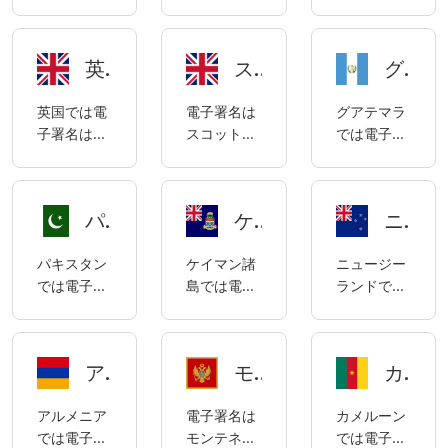
子署名は有
は合法で
合法であ
法（ECL）
（ETA、
「ETL」）
（「ET
効であり、
す。カター
り、ケニア
によって規
2017年改
によって規
法」））、
ウズベキス
ルの電子署
の電子署名
制されてい
正）、1995
制されてい
および
英国における電子署名のコンプライアンスに関する説明
スコットランド（イギリス）における電子署名のコンプライアンスについて
グアテマラの電子署名コンプライアンスに関する説明
タンの電子
名は、2010
は主に「ケ
ます。
年第14号証
ます。
2008年3月
署名は主に
年に制定さ
ニア情報通
拠（特別規
18日に公布
英国では電
電子署名は
グアテマラ
2022年第
れた「電子
信法」
定）法、お
されたサウ
子署名は合
スコットラ
では電子署
ZRU-793号
商取引およ
（“KICA”）
よびスリラ
ジアラビア
法であり、
ンドでは合
名は合法で
「電子デジ
び取引法」
および
ンカ認証局
施行規則第
英国の電子
法です。ス
あり、グア
タル署名に
（ECTL）
2020年
（SLCA）
1/1429号
署名は主に
コットラン
テマラの電
関する法
によって規
「商法（改
規則
（施行規
パキスタンの電子署名コンプライアンスに関する説明
ケイマン諸島における電子署名のコンプライアンスに関する説明
ニュージーランドの電子署名コンプライアンスに関する説明
2016年の
ドはイギリ
子署名は主
律」によっ
制されてい
正）法案」
（2017）に
則）の対象
「電子取引
スの法体系
に2008年
て規制され
ます。
によって規
よって規制
となりま
パキスタン
ケイマン諸
ニュージー
における電
の一部で
の「電子通
ています。
ECTLの主
制されてい
されていま
す。
では電子署
島では電子
ランドでは
子IDとトラ
す。
信および署
な目的は、
ます。
す。
名は合法で
署名は合法
電子署名は
ストサービ
名法」（略
電子署名の
あり、パキ
であり、ケ
合法であ
スに関する
称「ECS」
認証と法的
スタンの電
イマン諸島
り、ニュー
規則」、
法）によっ
有効性を提
アルメニアの電子署名コンプライアンスに関する説明
モンテネグロにおける電子署名の使用に関するコンプライアンスに関する説明
カメルーンの電子署名コンプライアンスに関する説明
子署名は主
における電
ジーランド
2000年の
て規制され
供すること
に2002年
子署名は主
の電子署名
「電子通信
ています。
です。
アルメニア
電子署名は
カメルーン
の電子取引
に（2003
は主に2017
法」
では電子署
モンテネグ
では電子署
条例（以下
年改正版）
年契約およ
（ECA）、