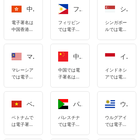
中国香港電子署名コンプライアンスに関する説明
フィリピンの電子署名コンプライアンスに関する説明
シンガポールの電子署名コンプライアンスに関する説明
電子署名は
フィリピン
シンガポー
中国香港で
では電子署
ルでは電子
合法です。
名は合法で
署名が法的
中国香港の
す。フィリ
に認められ
電子署名は
ピンの電子
ており、シ
マレーシアの電子署名コンプライアンスに関する説明
中国の電子署名コンプライアンスに関する説明
インドネシアの電子署名コンプライアンスに関する説明
主に香港の
署名は、主
ンガポール
「電子取引
に共和国法
2010年改正
マレーシア
中国では電
インドネシ
条例」（以
第 8792
電子取引法
では電子署
子署名は合
アでは電子
下ETO）に
号、2000
（第88章）
名は合法で
法であり、
署名は合法
よって規制
年電子商取
（「ETA」）
あり、マレ
中国の電子
であり、そ
されていま
引法、最高
および2010
ーシアの電
署名は主に
の使用は主
す。
裁判所の電
年電子取引
ベトナムの電子署名コンプライアンスに関する説明
パレスチナにおける電子署名の使用に関するコンプライアンスに関する注記
ウルグアイの電子署名コンプライアンスに関する説明
子署名は
2019年4月
に2008年
子証拠規則
（認証局）
2006年の
23日に修正
法律第11号
（REE）、
規則によっ
ベトナムで
パレスチナ
ウルグアイ
電子商取引
された「中
「電子情報
および貿易
て規制され
は電子署名
では電子署
では電子署
法（以下
華人民共和
および取引
産業省と科
ています。
は合法で
名は合法で
名は合法で
「ECA」）、
国電子署名
に関する法
学技術省の
す。ベトナ
あり、パレ
あり、ウル
1997年のデ
法」によっ
律」
第 2 号共同