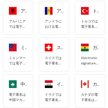
ja-JP
あり、バー
チリの電子
タル署名に
ビス法」に
1.383号に
な法律で
レーンにお
署名は主に
ついて」に
準拠してい
よって規制
す。
アルバニアの電子署名コンプライアンスに関する説明
アンドラ電子署名コンプライアンスガイド
トルコの電子署名コンプライアンスに関する説明
ける電子署
「電子署名
よって規制
ます。
されていま
名は主に
法」、「電
されていま
す。
アルバニア
アンドラに
トルコでは
2018年の電
子署名法条
す。
では電子署
おける電子
電子署名は
子通信およ
例」、およ
名は合法で
署名のコン
合法であ
び取引法に
び「デジタ
す。
プライアン
り、トルコ
よって規制
ル変革法」
スガイドお
の電子署名
されていま
によって規
ミャンマーにおける電子署名の使用に関するコンプライアンス説明
スイスの電子署名コンプライアンスに関する説明
ガーナの電子署名コンプライアンスに関する説明
よび要件
は主に以下
す。
制されてい
の法律によ
ます。
ミャンマー
スイスでは
Electronic
って規制さ
では電子署
電子署名は
signatures
れていま
名は合法で
合法であ
are legal in
す。
あり、ミャ
り、スイス
Ivory
ンマーの電
の電子署名
Coast.
中国マカオにおける電子署名のコンプライアンスについて
イラクにおける電子署名のコンプライアンスに関する記述
カナダの電子署名コンプライアンスに関する説明
子署名は主
は主に「連
に電子取引
邦電子署名
電子署名は
イラクでは
カナダの電
法（略称
法」
中国マカオ
電子署名は
子署名は、
「ETL」）
（「FAES」）
において合
合法であ
主に連邦政
（2004年
および「ス