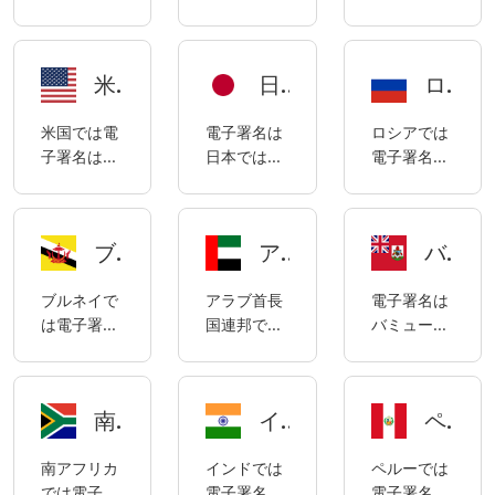
名は合法で
ロで合法で
名は合法で
「ETO」）
の「電子取
び商法法
および欧州
あり、アル
あり、モン
あり、カメ
によって規
引法」（以
（「CCLA」）
議会と理事
メニアの電
テネグロの
ルーンの電
制されてい
下「ETL」
および
会が2014年
米国の電子署名コンプライアンスに関する説明
日本の電子署名コンプライアンスに関する説明
ロシアの電子署名コンプライアンスに関する説明
子署名は主
電子署名は
子署名は主
ます。
という）に
2002年電
7月23日に
に「電子文
主に2017年
に「統一商
よって規制
子取引法に
採択した、
米国では電
電子署名は
ロシアでは
書および電
の「電子ID
法一般
されていま
よって規制
内部市場に
子署名は合
日本では合
電子署名は
子デジタル
および電子
法」、「サ
す。
されていま
おける電子
法であり、
法であり、
合法であ
署名法」に
署名法」
イバーセキ
す。
取引のため
米国の電子
日本の電子
り、ロシア
よって規制
（ZEIEP）
ュリティお
の電子IDと
署名は主に
署名は主に
の電子署名
されていま
によって規
よびサイバ
トラストサ
ブルネイにおける電子署名のコンプライアンスに関する説明
アラブ首長国連邦における電子署名のコンプライアンスに関する説明（ドバイ国際金融センター（DIFC）およびアブダビグローバルマーケット（ADGM）を含む）
バミューダ電子署名コンプライアンスに関する説明
「グローバ
「電子署名
は主に連邦
す。
制されてい
ー犯罪
ービス
ルおよび国
及び認証業
法第63-FZ
ます。
法」、およ
（eIDAS）
ブルネイで
アラブ首長
電子署名は
内商取引に
務に関する
号「電子署
び「電子通
に関する英
は電子署名
国連邦では
バミューダ
おける電子
法律」と
名につい
信法」の規
国版規則
は合法であ
電子署名は
で合法であ
署名法」
「電子委任
て」（「連
制を受けま
（EU）No
り、ブルネ
合法であ
り、バミュ
（“ESIGN”）
状活用促進
邦法63-
す。
910/2014に
イの電子署
り、主に以
ーダの電子
および「統
法」によっ
FZ」）など
よって規制
南アフリカの電子署名コンプライアンスに関する説明
インドにおける電子署名のコンプライアンスについて
ペルーにおける電子署名のコンプライアンスに関する説明
名は主に
下の法律に
署名は主に
一電子取引
て規制され
の法令によ
されていま
2001年の電
よって規制
1999年電子
法」
ています。
って規制さ
す。
南アフリカ
インドでは
ペルーでは
子取引法に
されていま
取引法
（“UETA”）
れていま
では電子署
電子署名は
電子署名は