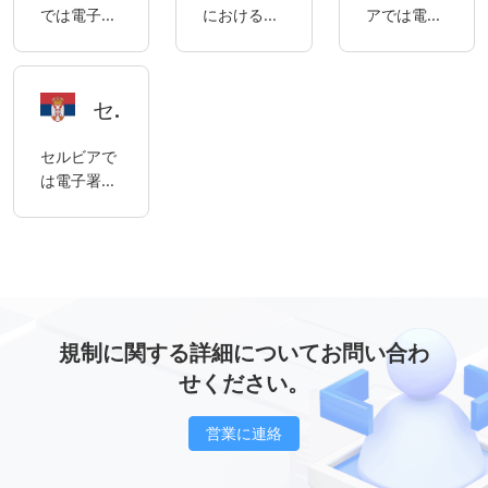
では電子署
における電
アでは電子
署名は主に
年3月13日
Civil
アルゼンチ
されていま
関連規定が
名は合法で
子署名の利
署名は合法
2006年の
の法律第
Federal）
ン民商法典
す。
あります。
あり、クウ
用に関する
であり、主
電子署名法
23/010号
および商法
の規制を受
ェートの電
コンプライ
に2011年の
によって規
「デジタル
典（Código
けます。
セルビアにおける電子署名の使用に関するコンプライアンスについて
子署名は主
アンスガイ
証拠法、
制されてい
法典」によ
de
に2014年の
ドと要件。
2007年の
ます。
って規制さ
Comercio）
セルビアで
電子取引法
国家情報技
れていま
によって規
は電子署名
（以下
術開発庁
す。
制されてい
は合法であ
「ETL」）
（NITDA）
ます。
り、セルビ
および施行
法、および
アの電子署
規則（以下
2020年の
名は主に
「ER」）の
会社法およ
「電子文
規制を受け
び関連事項
書、電子ID
ます。
法
認証および
規制に関する詳細についてお問い合わ
（CAMA）
電子商取引
によって規
せください。
信頼サービ
制されてい
ス法」
ます。
営業に連絡
（「セルビ
ア共和国官