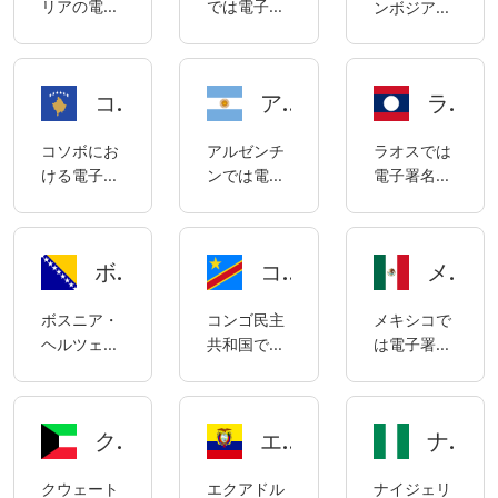
リアの電子
では電子署
ンボジアの
よって規制
法」に準拠
年、略称
制されてい
議（電子認
署名は、主
名は合法で
「電子商取
されていま
していま
「ETA」）
ます。
証サービス
に1999年電
あり、イス
引法」に
す。
す。
およびその
プロバイダ
子取引法
ラエルの電
は、電子署
改正法（略
ーのリスト
コソボ電子署名コンプライアンスガイド
アルゼンチンの電子署名コンプライアンスに関する説明
ラオスにおける電子署名の使用に関するコンプライアンスについて
（以下
子署名は主
名の合法性
称「法」）
を発行する
「ETA」）
に2001年の
と要件に関
です。法案
2008年経
コソボにお
アルゼンチ
ラオスでは
およびその
電子署名法
する規定が
の関連規定
済大臣決議
ける電子署
ンでは電子
電子署名は
施行規則で
および電子
含まれてい
によれば、
第1号） 民
名のコンプ
署名は合法
合法であ
ある2020
署名規則に
ます。ま
電子署名の
事証拠法
ライアンス
であり、ア
り、ラオス
年電子取引
よって規制
た、カンボ
使用は、手
（民商事取
要件と規制
ルゼンチン
の電子署名
規則（以下
されていま
ジア王国政
書き署名さ
引の証拠法
ボスニア・ヘルツェゴビナの電子署名コンプライアンスに関する注記電子署名コンプライアンスに関する注記
コンゴ民主共和国における電子署名のコンプライアンスに関する説明
メキシコの電子署名コンプライアンスに関する説明
の概要
の電子署名
は主に「電
「ETR」）
す。
府が2017年
れた文書の
を制定した
は主に2016
子取引法」
の規制を受
に公布した
使用と同等
2022年連邦
ボスニア・
コンゴ民主
メキシコで
年法律第
（2008年
けます。
デジタル署
の法的効力
法第35号）
ヘルツェゴ
共和国では
は電子署名
25,506号
制定、2012
名に関する
を持ちま
ビナでは電
電子署名は
は合法で
（2016年法
年改正）お
法令第246
す。
子署名は合
合法であ
す。メキシ
律第27,446
よび2020
号（「法令
法であり、
り、コンゴ
コの電子署
号により改
年の「電子
第246
クウェートにおける電子署名の使用に関するコンプライアンス説明
エクアドルにおける電子署名の利用に関するコンプライアンスガイド
ナイジェリアにおける電子署名のコンプライアンスに関する説明
ボスニア・
民主共和国
名は主に、
正されたデ
署名に関す
号」）に
ヘルツェゴ
の電子署名
連邦民法典
ジタル署名
る決定」に
は、電子署
クウェート
エクアドル
ナイジェリ
ビナの電子
は主に2023
（Código
法）および
よって規制
名に関する