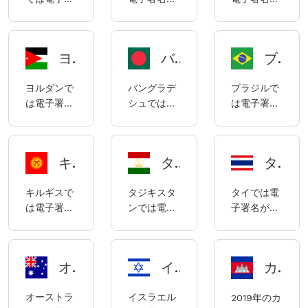
よって規制
す。 「アラ
（ETA、
によって規
す。
名は合法で
合法であ
合法であ
されていま
ブ首長国連
2021年改
制されてい
あり、
り、主に
り、主にデ
す。
邦電子取引
正）および
ます。
2002年法
2000年の
ジタル署名
法」（電子
2002年電
ヨルダンにおける電子署名の使用に関するコンプライアンスノート
バングラデシュにおける電子署名の使用に関するコンプライアンスについて
ブラジルの電子署名コンプライアンスに関する説明
律第25号
情報技術
と証明書に
取引および
子取引規則
「電子通信
法、2000
関する法律
信頼サービ
の規制を受
ヨルダンで
バングラデ
ブラジルで
および取引
年の情報技
第27269号
スに関する
けます。
は電子署名
シュでは電
は電子署名
法」
術（認証
によって規
2021年連邦
は合法で
子署名は合
は合法であ
（ECTA、
局）規則、
制されてい
法第(46)
す。ヨルダ
法であり、
り、ブラジ
2011年改
2015年のデ
ます。
号） アラブ
ンにおける
バングラデ
ルの電子署
正・施行）
ジタル署名
首長国連邦
キルギス電子署名コンプライアンスに関する説明
タジキスタンにおける電子署名のコンプライアンスについて
タイにおける電子署名のコンプライアンスに関する説明
電子署名
シュの電子
名は主にブ
および
（最終エン
電子取引施
は、主に
署名は主に
ラジル民法
ECTAに基
ティティ）
行規則（電
キルギスで
タジキスタ
タイでは電
2015年法律
「2006年
典および経
づいて公布
規則、およ
子取引に関
は電子署名
ンでは電子
子署名が合
第15号「電
情報通信技
済的自由法
された認証
び2004年
する連邦法
は合法であ
署名は合法
法です。タ
子取引法」
術法」（略
によって規
規則によっ
の情報技術
第46/2021
り、キルギ
であり、タ
イにおける
（以下
称「ICT
制されてい
て規制され
（電子記録
号の施行規
スの電子署
ジキスタン
電子署名の
「ETL」）
法」）によ
ます。
ています。
およびデジ
則に関する
オーストラリアの電子署名コンプライアンスに関する説明
イスラエルの電子署名コンプライアンスに関する説明
カンボジアの電子署名コンプライアンスに関する説明
名は主に
の電子署名
主な法律
によって規
って規制さ
タル署名の
2023年内閣
2017年の電
は「電子デ
は、電子取
制されてい
れていま
使用）規則
決定第(28)
オーストラ
イスラエル
2019年のカ
子署名法に
ジタル署名
引法（2001
ます。
す。
によって規
号） 大臣決