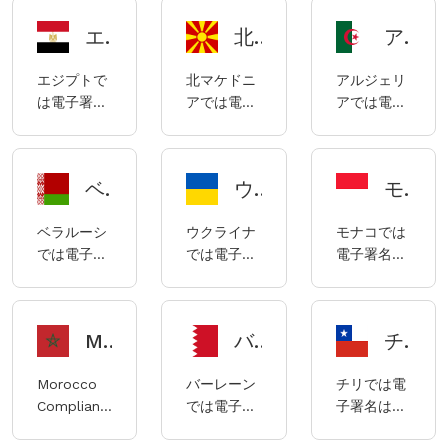
ムにおける
スチナの電
グアイの電
ジタル署名
て規制され
（CONCERNING
行政命令
エジプトの電子署名コンプライアンスに関する説明
北マケドニア共和国の電子署名コンプライアンスに関する説明
アルジェリアの電子署名コンプライアンスに関する説明
電子署名に
子署名は主
子署名は主
法（以下
ています。
ELECTRONIC
（JAO）に
関する主な
に2017年法
に「電子署
「DSA」）、
INFORMATION
よって規制
エジプトで
北マケドニ
アルジェリ
法律は、電
律第15号
名および認
および1998
AND
されていま
は電子署名
アでは電子
アでは電子
子取引法
「電子取引
証に関する
年のデジタ
TRANSACTION
す。
は合法であ
署名は合法
署名は合法
（第
法」の規制
一般規則」
ル署名規則
以下
り、エジプ
であり、主
であり、ア
20/2023/QH15
を受けま
（法律番号
（以下
「EIT」）
トの電子署
に2019年に
ルジェリア
号、以下
す。
15-04）に
「DSR」）
および2019
ベラルーシの電子署名コンプライアンスに関する説明
ウクライナの電子署名コンプライアンスに関する説明
モナコにおける電子署名の使用に関するコンプライアンス
名は主に
公布された
の電子署名
「ET法」）
よって規制
によって規
年政府規則
2004年法
「電子文
は主に法律
および第
されていま
制されてい
第71号（以
ベラルーシ
ウクライナ
モナコでは
律第15号
書、電子ID
番号15-
130/2018/ND-
す。
ます。
下「GR
では電子署
では電子署
電子署名は
「電子署名
認証および
04「電子署
CP号政令で
71/2019」）
名は合法で
名は合法で
合法であ
法」および
機密サービ
名および認
す。このう
によって規
あり、ベラ
あり、ウク
り、モナコ
2020年法
ス法」によ
証に関する
ち、第
制されてい
ルーシの電
ライナの電
における電
律第361号
って規制さ
一般規則」
130/2018/ND-
ます。
Morocco Compliance Law - ja-JP
バーレーンにおける電子署名の使用に関するコンプライアンスノート
チリの電子署名コンプライアンスに関する説明
子署名は主
子署名は主
子署名は主
電子署名施
れていま
（以下、法
CP号政令
に2009年
に2017年法
にモナコ民
行規則の規
す。
律番号15-
は、デジタ
Morocco
バーレーン
チリでは電
の法律「電
律第2155-
法典および
制を受けま
04）によっ
ル署名の規
Compliance
では電子署
子署名は合
子文書およ
VIII号「電
2011年8月2
す。
て規制され
制と作成を
Guide for -
名は合法で
法であり、
び電子デジ
子信頼サー
日の法律第
ています。
定める主要