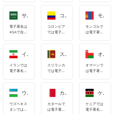
子ID識別お
タン民法」
子署名の適
合法であ
法であり、
り、モルド
および取引
よびトラス
によって規
用に関する
り、アゼル
アフガニス
バの電子署
フレームワ
トサービ
制されてい
関連規定を
サウジアラビアの電子署名コンプライアンスに関する説明
コロンビアの電子署名コンプライアンスに関する説明
モンゴルにおける電子署名の使用に関するコンプライアンスノート
バイジャン
タンの電子
名は主に
ーク法」に
ス）規則
ます。
定めていま
の電子署名
署名は主に
2022年5月
よって規制
は、欧州共
す。
電子署名は
コロンビア
モンゴルで
は主に「電
2020年の
19日法律第
されていま
同体の28の
KSAで合法
では電子署
は電子署名
子署名およ
「電子取引
124号「電
す。
加盟国にお
であり、サ
名は合法で
は合法であ
び電子文書
および署名
子識別およ
ける電子取
ウジアラビ
あり、コロ
り、モンゴ
法」によっ
法」によっ
びトラスト
引に関する
アの電子署
ンビアの電
ルにおける
て規制され
て規制され
サービスに
電子ID識別
イランの電子署名コンプライアンスに関する説明
スリランカの電子署名コンプライアンスに関する説明
オマーンにおける電子署名の使用に関するコンプライアンスについて
名は、
子署名は主
電子署名は
ています。
ています。
関する法
およびトラ
2007年3月
に1999年の
主に2021年
律」に準拠
ストサービ
イランでは
スリランカ
オマーンで
26日の勅令
法律第527
の電子署名
していま
スに関する
電子署名は
では電子署
は電子署名
第M/8号に
号および
法によって
す。
規則です。
合法であ
名は合法で
は合法であ
よって公布
2012年の法
規制されて
り、イラン
あり、スリ
り、オマー
されたサウ
令第2364号
います。
の電子署名
ランカの電
ンの電子署
ジアラビア
によって規
ウズベキスタンにおける電子署名のコンプライアンスについて
カタールにおける電子署名のコンプライアンスについて
ケニアにおける電子署名のコンプライアンスに関する説明
は主に
子署名は主
名は主に
内閣決定第
制されてい
2004年に
に2006年
2025年の電
80/1428号
ます。
ウズベキス
カタールで
ケニアでは
可決された
第19号電子
子取引法
（「電子取
タンでは電
は電子署名
電子署名は
電子商取引
取引法
（以下
引法」