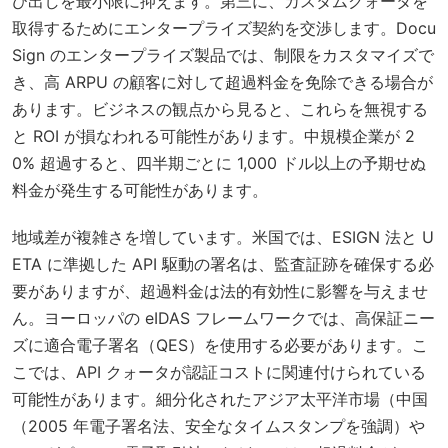
び出しを最小限に抑えます。第三に、カスタムクォータを
取得するためにエンタープライズ契約を交渉します。Docu
Sign のエンタープライズ製品では、制限をカスタマイズで
き、高 ARPU の顧客に対して超過料金を免除できる場合が
あります。ビジネスの観点から見ると、これらを無視する
と ROI が損なわれる可能性があります。中規模企業が 2
0% 超過すると、四半期ごとに 1,000 ドル以上の予期せぬ
料金が発生する可能性があります。
地域差が複雑さを増しています。米国では、ESIGN 法と U
ETA に準拠した API 駆動の署名は、監査証跡を確保する必
要がありますが、超過料金は法的有効性に影響を与えませ
ん。ヨーロッパの eIDAS フレームワークでは、高保証ニー
ズに適合電子署名（QES）を使用する必要があります。こ
こでは、API クォータが認証コストに関連付けられている
可能性があります。細分化されたアジア太平洋市場（中国
（2005 年電子署名法、安全なタイムスタンプを強調）や