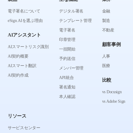
電子署名について
デジタル署名
金融
eSign.AIを選ぶ理由
テンプレート管理
製造
電子署名
不動産
AIアシスタント
印章管理
顧客事例
AIスマートリスク識別
一括開始
AI契約概要
人事
予約送信
AIスマート翻訳
医療
メンバー管理
AI契約作成
API統合
比較
署名通知
vs Docusign
本人確認
vs Adobe Sign
リソース
サービスセンター