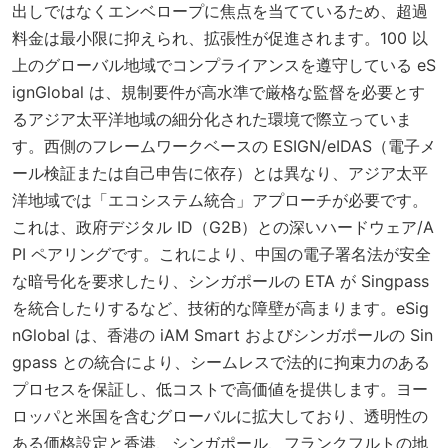
出しではなくエンベロープに焦点を当てているため、超過
料金は最小限に抑えられ、拡張性が促進されます。100 以
上のグローバル地域でコンプライアンスを遵守している eS
ignGlobal は、規制要件が高水準で厳格な監督を必要とす
るアジア太平洋地域の細分化された環境で際立っていま
す。西側のフレームワークベースの ESIGN/eIDAS（電子メ
ール検証または自己申告に依存）とは異なり、アジア太平
洋地域では「エコシステム統合」アプローチが必要です。
これは、政府デジタル ID（G2B）との深いハードウェア/A
PI ペアリングです。これにより、中国の電子署名法が安全
な暗号化を要求したり、シンガポールの ETA が Singpass
を統合したりするなど、技術的な障壁が高まります。eSig
nGlobal は、香港の iAM Smart およびシンガポールの Sin
gpass との統合により、シームレスで法的に拘束力のある
プロセスを保証し、低コストで高価値を提供します。ヨー
ロッパと米国を含むグローバルに拡大しており、透明性の
ある価格設定と香港、シンガポール、フランクフルトの地