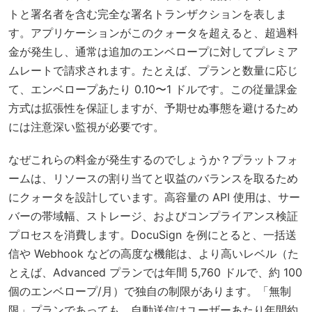
トと署名者を含む完全な署名トランザクションを表しま
す。アプリケーションがこのクォータを超えると、超過料
金が発生し、通常は追加のエンベロープに対してプレミア
ムレートで請求されます。たとえば、プランと数量に応じ
て、エンベロープあたり 0.10〜1 ドルです。この従量課金
方式は拡張性を保証しますが、予期せぬ事態を避けるため
には注意深い監視が必要です。
なぜこれらの料金が発生するのでしょうか？プラットフォ
ームは、リソースの割り当てと収益のバランスを取るため
にクォータを設計しています。高容量の API 使用は、サー
バーの帯域幅、ストレージ、およびコンプライアンス検証
プロセスを消費します。DocuSign を例にとると、一括送
信や Webhook などの高度な機能は、より高いレベル（た
とえば、Advanced プランでは年間 5,760 ドルで、約 100
個のエンベロープ/月）で独自の制限があります。「無制
限」プランであっても、自動送信はユーザーあたり年間約