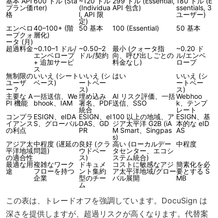
基本 API
600 ドル (Sta
~120 ドル
299 ドル (Essential,
180 ドル (E
プラン価
rter)
(Individua
API 包含)
ssentials, 3
格
l, API 限
ユーザー)
定)
エンベロ
40–100+ (階
50 基本
100 (Essential)
50 基本
ープクォ
層化)
ータ (月)
超過料金
~0.10–1 ドル/
~0.50–2
最小 (クォータ指
~0.20 ド
エンベロープ
ドル/契約
向、呼び出しごとの
ル/エンベ
+ 追加サービ
料金なし)
ロープ
ス
無制限の
いいえ (シート
いいえ (シ
はい
いいえ (シ
ユーザ
ベース)
ートベー
ートベー
ー？
ス)
ス)
主要な A
一括送信、We
埋め込み
AI リスク評価、一括
Webhoo
PI 機能
bhook、IAM
署名、PDF
送信、SSO
k、テンプ
統合
レート
コンプラ
ESIGN、eIDA
ESIGN、eI
100 以上の地域、ア
ESIGN、基
イアンス
S、グローバル
DAS、GD
ジア太平洋 G2B (iA
本的な eID
の利点
PR
M Smart、Singpas
AS
s)
アジア太
中程度 (遅延の
良好 (クラ
高い (ローカルデー
中程度
平洋地域
問題)
ウドベー
タセンター、エコシ
の適合性
ス)
ステム統合)
最適な用
複雑なワーク
ドキュメ
コストに敏感なアジ
簡素化を必
途
フローを持つ
ント集約
ア太平洋地域/グロー
要とする S
企業
型のチー
バル展開
MB
ム
この表は、トレードオフを強調しています。DocuSign は
深さを提供しますが、超過リスクが高くなります。代替案