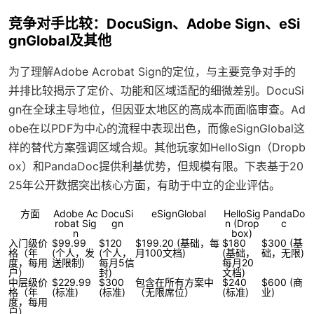
竞争对手比较：DocuSign、Adobe Sign、eSi
gnGlobal及其他
为了理解Adobe Acrobat Sign的定位，与主要竞争对手的
并排比较揭示了定价、功能和区域适配的细微差别。DocuSi
gn在全球主导地位，但因亚太地区的高成本而面临审查。Ad
obe在以PDF为中心的流程中表现出色，而像eSignGlobal这
样的替代方案强调区域合规。其他玩家如HelloSign（Dropb
ox）和PandaDoc提供利基优势，但规模有限。下表基于20
25年公开数据突出核心方面，有助于中立的企业评估。
方面
Adobe Ac
DocuSi
eSignGlobal
HelloSig
PandaDo
robat Sig
gn
n (Drop
c
n
box)
入门级价
$99.99
$120
$199.20 (基础，每
$180
$300 (基
格（年
(个人，发
(个人，
月100文档)
(基础，
础，无限)
度，每用
送限制)
每月5信
每月20
户）
封)
文档)
中层级价
$229.99
$300
包含在所有方案中
$240
$600 (商
格（年
(标准)
(标准)
（无限席位）
(标准)
业)
度，每用
户）