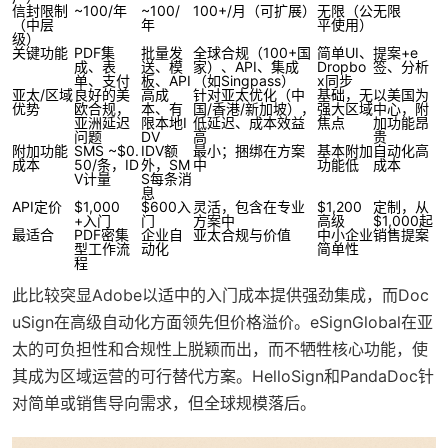
信封限制
~100/年
~100/
100+/月（可扩展）
无限（公
无限
（中层
年
平使用）
级）
关键功能
PDF集
批量发
全球合规（100+国
简单UI、
提案+e
成、表
送、模
家）、API、集成
Dropbo
签、分析
单、支付
板、API
（如Singpass）
x同步
亚太/区域
良好的美
高成
针对亚太优化（中
基础，无
以美国为
优势
欧合规，
本、有
国/香港/新加坡），
强大区域
中心，附
亚洲延迟
限本地I
低延迟、成本效益
焦点
加功能昂
问题
DV
高
贵
附加功能
SMS ~$0.
IDV额
最小；捆绑在方案
基本附加
自动化高
成本
50/条，ID
外，SM
中
功能低
成本
V计量
S每条消
息
API定价
$1,000
$600入
灵活，包含在专业
$1,200
定制，从
+入门
门
方案中
高级
$1,000起
最适合
PDF密集
企业自
亚太合规与价值
中小企业
销售提案
型工作流
动化
简单性
程
此比较突显Adobe以适中的入门成本提供强劲集成，而Doc
uSign在高级自动化方面领先但价格溢价。eSignGlobal在亚
太的可负担性和合规性上脱颖而出，而不牺牲核心功能，使
其成为区域运营的可行替代方案。HelloSign和PandaDoc针
对简单或销售导向需求，但全球规模落后。