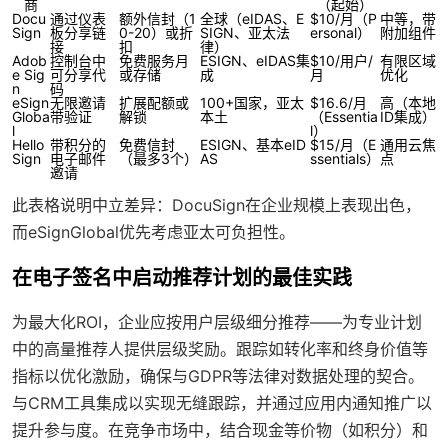
商
（起始）
Docu
通过仪表
额外信封（1
全球（eIDAS、E
$10/月（P
中等，带
Sign
板分享链
0-20）或折
SIGN、亚太法
ersonal）
附加组件
接
扣
律）
Adob
控制台中
免费服务月
ESIGN、eIDAS集
$10/用户/
有限区域
e Sig
可分享代
或存储
成
月
优化
n
码
eSign
无限邀请
扩展配额或
100+国家，亚太
$16.6/月
高（本地
Globa
带验证
解锁
本土
（Essentia
ID集成）
l
l）
Hello
带积分的
免费信封
ESIGN、基本eID
$15/月（E
通用云焦
Sign
电子邮件
（最多3个）
AS
ssentials）
点
邀请
此表格说明中立差异：DocuSign在企业规模上表现出色，
而eSignGlobal优先考虑亚太可负担性。
在电子签名中启动推荐计划的最佳实践
为最大化ROI，企业应按用户层级细分推荐——为专业计划
中的高量推荐人提供层级奖励。跟踪如转化率和终身价值等
指标以优化激励，确保与GDPR等法律对数据处理的契合。
与CRM工具集成以实现无缝跟踪，并通过应用内通知推广以
提升参与度。在竞争市场中，结合现金等价物（如积分）和