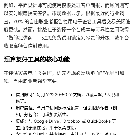
例如，平面设计师可能使用模板处理客户简报，而顾问则可
以实时跟踪提案签名。市场数据显示，根据最近的行业调
查，70% 的自由职业者报告使用电子签名工具后交易关闭速
度更快。然而，挑战在于选择一个在成本与可靠性之间取得
平衡的提供商——避免免费试用锁定到昂贵的升级，或平台
收取高额每信封费用。
预算友好工具的核心功能
在评估实惠电子签名时，优先考虑必需功能而非花哨附加
项。自由职业者通常需要：
信封限制
：每月至少 20-50 个文档，以覆盖客户入职和
修订。
用户席位
：单用户访问是标准配置，但无限协作者（例
如，分包商）可增加灵活性。
集成
：与 Google Drive、Dropbox 或 QuickBooks 等
工具的无缝连接，用于发票链接。
安全性和合规性
：基本加密、审计日志，以及针对国际