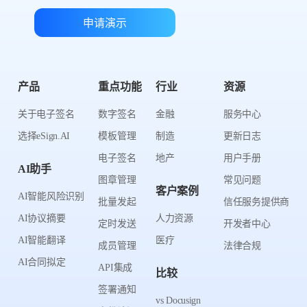
申请演示
产品
重点功能
行业
资源
关于电子签名
数字签名
金融
服务中心
选择eSign.AI
模板管理
制造
更新日志
电子签名
地产
用户手册
AI助手
图章管理
常见问题
客户案例
AI智能风险识别
批量发起
信任服务提供商
AI协议摘要
人力资源
定时发送
开发者中心
AI智能翻译
医疗
成员管理
法律合规
AI合同拟定
API集成
比较
签署通知
vs Docusign