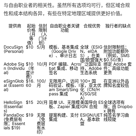
与自由职业者的相关性。虽然所有选项均可行，但区域合规
性和成本结构各异，有些在特定地理区域提供更好价值。
提供商
起始
信封
自由职业者关键
合规优势
独行者的缺点
价格
限制
功能
（月
（入
等
门计
值）
划）
DocuSign
$10
5/月
模板、基本集成
全球（ESIG
信封限制低；
(Personal)
（Google Driv
N、eIDA
附加功能额外
e）、审计日志
S），在美
（例如，SMS
国/欧盟强大
$0.50/条）
Adobe Sig
$10
10/月
PDF 编辑、Acro
广泛国际支
绑定 Adobe 套
n (Individu
（年
bat 集成、移动
持，Adobe
件；高级功能
al)
度计
签名
生态系统
更贵
费）
eSignGlob
$16.
100/
无限用户、访问
100+ 国
在亚洲以外品
al (Essenti
60
月
码验证、模板、I
家，亚太优
牌知名度较低
al)
am Smart/Sing
化（CN/H
pass 集成
K/SG/SE
A）
HelloSign
$15
20/月
简单 UI、无限模
美国导向 ES
全球选项有
(Essential
板、Zapier 集成
IGN 合规
限；由 Dropbo
s)
x 拥有
PandaDoc
$19
无限
提案构建、支付
ESIGN/UET
纯签名学习曲
(免费层有
（免
集成
A，基本欧
线较陡
限；Essent
费层
盟
ials $19)
有水
印）