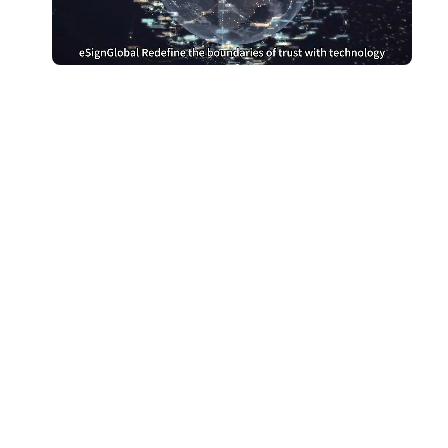
别再为DocuSign支付过高
费用
切换到 eSign.AI，节省费用
获取成本对比