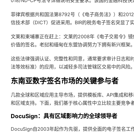
018/ND-CP号法令详细说明安全要求。该国的金融科技
菲律宾
根据共和国法第8792号（《电子商务法》）和20
信技术部（DICT）促进采用。BIR的税务电子签名突显了
文莱
和
柬埔寨
正在赶上：文莱的2008年《电子交易令》镜
价值的签名。老挝和缅甸在东盟协调努力下拥有新兴框架
这些法律强调认证、完整性和同意，通常要求审计日志和时间
法等效标准）的应用，以减轻多司法管辖区交易中的风险
东南亚数字签名市场的关键参与者
几款全球和区域应用主导市场，提供模板库、API集成和
和区域支持。下面，我们基于核心属性中立比较主要竞争
DocuSign：具有区域影响力的全球领导者
DocuSign自2003年起作为先驱，提供全面的电子签