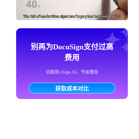
别再为DocuSign支付过高
费用
切换到 eSign.AI，节省费用
获取成本对比