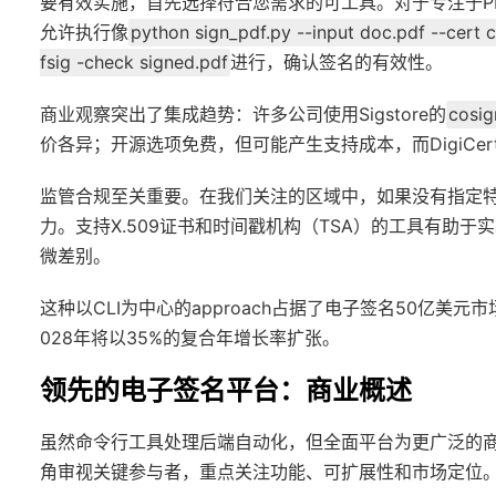
要有效实施，首先选择符合您需求的可工具。对于专注于PDF的签
允许执行像
python sign_pdf.py --input doc.pdf --cert 
fsig -check signed.pdf
进行，确认签名的有效性。
商业观察突出了集成趋势：许多公司使用Sigstore的
cosig
价各异；开源选项免费，但可能产生支持成本，而DigiCe
监管合规至关重要。在我们关注的区域中，如果没有指定特
力。支持X.509证书和时间戳机构（TSA）的工具有助
微差别。
这种以CLI为中心的approach占据了电子签名50亿
028年将以35%的复合年增长率扩张。
领先的电子签名平台：商业概述
虽然命令行工具处理后端自动化，但全面平台为更广泛的
角审视关键参与者，重点关注功能、可扩展性和市场定位