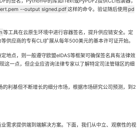
名，Python中的库如iText或PyPDF2提供CLI包装器，
cert.pem --output signed.pdf
这样的命令。验证随后使用
pd
n
等工具在云原生环境中进行容器签名，提升供应链安全。定
rt等供应商的专有CLI扩展从每年500美元的基本许可证开始。
定地点，则一般遵守欧盟eIDAS等框架可确保签名具有法律效
于实现这一点，但企业应咨询法律专家以了解特定司法管辖区的细
美元市场的利基但不断增长的细分市场，根据市场研究公司预测，到2
商业需求提供端到端解决方案。下面，我们从中立、观察性的视
。