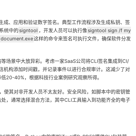
来生成、应用和验证数字签名。典型工作流程涉及生成私钥、签
态系统中的
signtool
，开发人员可以执行像
signtool sign /f my
m document.exe
这样的命令来签名可执行文件，确保软件分发
景中大放异彩。考虑一家SaaS公司将CLI签名集成到CI/
可信机构添加时间戳，并记录事件以进行合规审计。这减少了对
低20-40%，根据科技行业案例研究观察所得。
长，使其对非开发人员不太友好。安全风险，如脚本中的密钥管
处，通常选择混合方法，其中CLI工具输入到功能齐全的电子