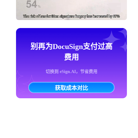
别再为DocuSign支付过高
费用
切换到 eSign.AI，节省费用
获取成本对比