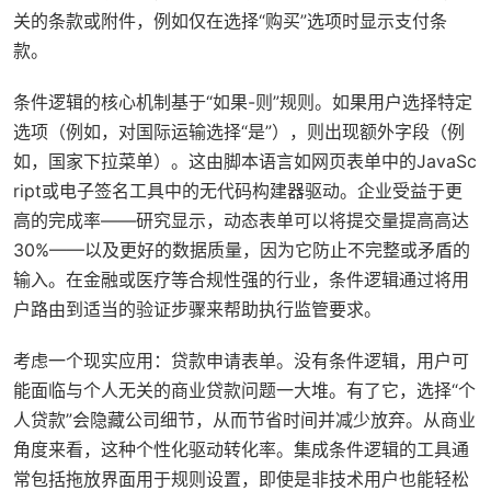
关的条款或附件，例如仅在选择“购买”选项时显示支付条
款。
条件逻辑的核心机制基于“如果-则”规则。如果用户选择特定
选项（例如，对国际运输选择“是”），则出现额外字段（例
如，国家下拉菜单）。这由脚本语言如网页表单中的JavaSc
ript或电子签名工具中的无代码构建器驱动。企业受益于更
高的完成率——研究显示，动态表单可以将提交量提高高达
30%——以及更好的数据质量，因为它防止不完整或矛盾的
输入。在金融或医疗等合规性强的行业，条件逻辑通过将用
户路由到适当的验证步骤来帮助执行监管要求。
考虑一个现实应用：贷款申请表单。没有条件逻辑，用户可
能面临与个人无关的商业贷款问题一大堆。有了它，选择“个
人贷款”会隐藏公司细节，从而节省时间并减少放弃。从商业
角度来看，这种个性化驱动转化率。集成条件逻辑的工具通
常包括拖放界面用于规则设置，即使是非技术用户也能轻松