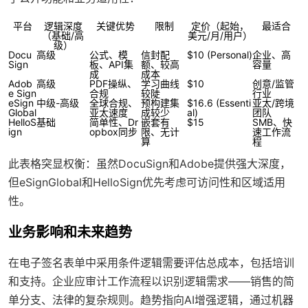
平台
逻辑深度
关键优势
限制
定价（起始，
最适合
（基础/高
美元/月/用户）
级）
Docu
高级
公式、模
信封配
$10 (Personal)
企业、高
Sign
板、API集
额、较高
容量
成
成本
Adob
高级
PDF操纵、
学习曲线
$10
创意/监管
e Sign
合规
较陡
行业
eSign
中级-高级
全球合规、
预构建集
$16.6 (Essenti
亚太/跨境
Global
亚太速度
成较少
al)
团队
HelloS
基础
简单性、Dr
嵌套有
$15
SMB、快
ign
opbox同步
限、无计
速工作流
算
程
此表格突显权衡：虽然DocuSign和Adobe提供强大深度，
但eSignGlobal和HelloSign优先考虑可访问性和区域适用
性。
业务影响和未来趋势
在电子签名表单中采用条件逻辑需要评估总成本，包括培训
和支持。企业应审计工作流程以识别逻辑需求——销售的简
单分支、法律的复杂规则。趋势指向AI增强逻辑，通过机器