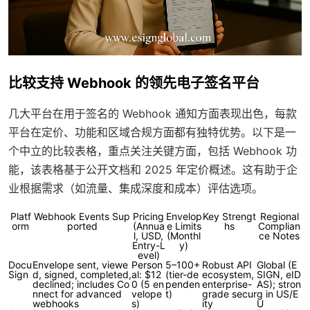
比较支持 Webhook 的领先电子签名平台
几大平台在用于签名的 Webhook 通知方面表现出色，每款
平台在定价、功能和区域合规方面都有独特优势。以下是一
个中立的比较表格，重点关注关键方面，包括 Webhook 功
能，该表格基于公开文档和 2025 年定价概述。这有助于企
业根据需求（如流量、集成深度和成本）评估选项。
Platf
Webhook Events Sup
Pricing
Envelop
Key Strengt
Regional
orm
ported
(Annua
e Limits
hs
Complian
l, USD,
(Monthl
ce Notes
Entry-L
y)
evel)
Docu
Envelope sent, viewe
Person
5–100+
Robust API
Global (E
Sign
d, signed, completed,
al: $12
(tier-de
ecosystem,
SIGN, eID
declined; includes Co
0 (5 en
penden
enterprise-
AS); stron
nnect for advanced
velope
t)
grade secur
g in US/E
webhooks
s)
ity
U