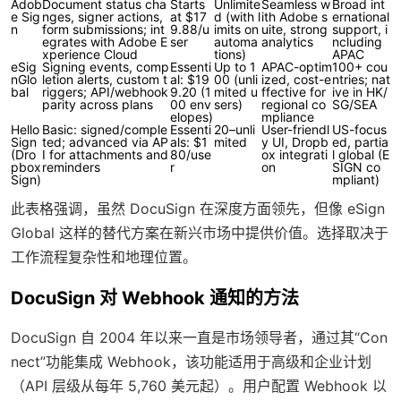
Adob
Document status cha
Starts
Unlimite
Seamless w
Broad int
e Sig
nges, signer actions,
at $17
d (with l
ith Adobe s
ernational
n
form submissions; int
9.88/u
imits on
uite, strong
support, i
egrates with Adobe E
ser
automa
analytics
ncluding
xperience Cloud
tions)
APAC
eSig
Signing events, comp
Essenti
Up to 1
APAC-optim
100+ cou
nGlo
letion alerts, custom t
al: $19
00 (unli
ized, cost-e
ntries; nat
bal
riggers; API/webhook
9.20 (1
mited u
ffective for
ive in HK/
parity across plans
00 env
sers)
regional co
SG/SEA
elopes)
mpliance
Hello
Basic: signed/comple
Essenti
20–unli
User-friendl
US-focus
Sign
ted; advanced via AP
als: $1
mited
y UI, Dropb
ed, partia
(Dro
I for attachments and
80/use
ox integrati
l global (E
pbox
reminders
r
on
SIGN co
Sign)
mpliant)
此表格强调，虽然 DocuSign 在深度方面领先，但像 eSign
Global 这样的替代方案在新兴市场中提供价值。选择取决于
工作流程复杂性和地理位置。
DocuSign 对 Webhook 通知的方法
DocuSign 自 2004 年以来一直是市场领导者，通过其“Con
nect”功能集成 Webhook，该功能适用于高级和企业计划
（API 层级从每年 5,760 美元起）。用户配置 Webhook 以