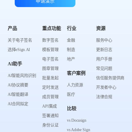
申请演示
产品
重点功能
行业
资源
关于电子签名
数字签名
金融
服务中心
选择eSign.AI
模板管理
制造
更新日志
电子签名
地产
用户手册
AI助手
图章管理
常见问题
客户案例
AI智能风险识别
批量发起
信任服务提供商
AI协议摘要
人力资源
定时发送
开发者中心
AI智能翻译
医疗
成员管理
法律合规
AI合同拟定
API集成
比较
签署通知
vs Docusign
身份认证
vs Adobe Sign