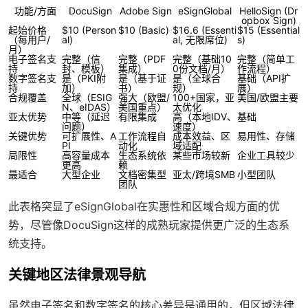
功能/方面
DocuSign
Adobe Sign
eSignGlobal
HelloSign (Dr
opbox Sign)
起始价格
$10 (Person
$10 (Basic)
$16.6 (Essenti
$15 (Essential
（每用户/
al)
al, 无限席位)
s)
月）
电子签名支
完整（信
完整（PDF
完整（基础10
完整（简单工
持
封、模板）
集成）
0份文档/月）
作流程）
数字签名支
是（PKI附
是（基于证
是（全球合
基础（API扩
持
加）
书）
规）
展）
合规覆盖
全球（ESIG
强大（欧盟/
100+国家，亚
美国/欧盟主要
N、eIDAS）
美国重点）
太优化
亚太优势
中等（延迟
有限集成
高（本地IDV、
基础
问题）
速度）
关键优势
可扩展性、A
工作流程自
成本效益、区
易用性、存储
PI
动化
域适配
局限性
高容量成本
生态系统依
某些市场较新
企业工具较少
更高
赖
最适合
大型企业
文档密集型
亚太/跨境SMB
小型团队
团队
此表格突显了eSignGlobal在实惠性和区域合规方面的优
势，尽管像DocuSign这样的成熟玩家提供更广泛的生态系
统支持。
关键地区法律景观导航
虽然电子签名和数字签名的核心差异是通用的，但区域法律