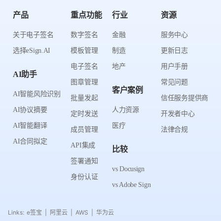
产品
重点功能
行业
资源
关于电子签名
数字签名
金融
服务中心
选择eSign.AI
模板管理
制造
更新日志
电子签名
地产
用户手册
AI助手
图章管理
常见问题
客户案例
AI智能风险识别
批量发起
信任服务提供商
AI协议摘要
人力资源
定时发送
开发者中心
AI智能翻译
医疗
成员管理
法律合规
AI合同拟定
API集成
比较
签署通知
vs Docusign
身份认证
vs Adobe Sign
Links:
e签宝
阿里云
AWS
华为云
|
|
|