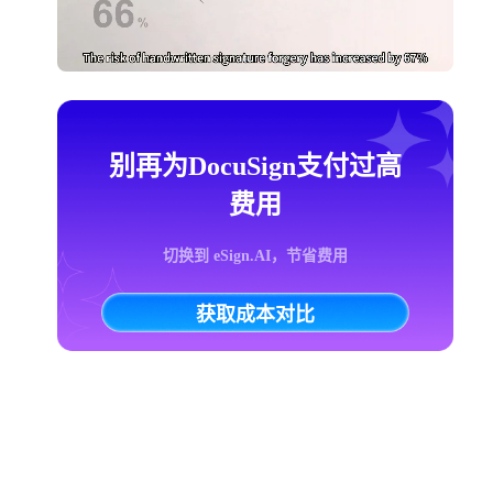
别再为DocuSign支付过高
费用
切换到 eSign.AI，节省费用
获取成本对比