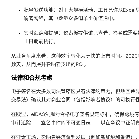
批量发送功能
：对于大规模活动，工具允许从Exce
响者网络，其中数量众多但单个价值适中。
实时跟踪和提醒
：仪表板提供谁已查看、签名或需要
止日期前执行。
从业务角度来看，这种效率转化为更快的上市时间。202
数天，从而提升影响者支出的ROI。
法律和合规考虑
电子签名在大多数司法管辖区具有法律约束力，但地区差异存在
交易法）确认其对商业合同（包括影响者协议）的可执行
在欧盟，eIDAS法规为合格电子签名设定标准，确保跨
审计追踪——签名事件的不可变日志——以在争议中证明
在亚太市场，影响者经济蓬勃发展（例如新加坡和香港），