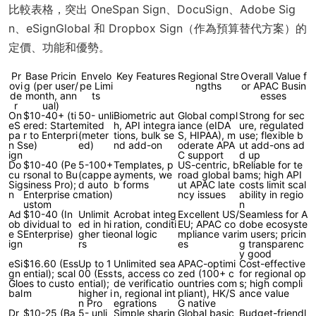
比較表格，突出 OneSpan Sign、DocuSign、Adobe Sig
n、eSignGlobal 和 Dropbox Sign（作為預算替代方案）的
定價、功能和優勢。
Pr
Base Pricin
Envelo
Key Features
Regional Stre
Overall Value f
ovi
g (per user/
pe Limi
ngths
or APAC Busin
de
month, ann
ts
esses
r
ual)
On
$10-40+ (ti
50- unli
Biometric aut
Global compl
Strong for sec
eS
ered: Starte
mited
h, API integra
iance (eIDA
ure, regulated
pa
r to Enterpri
(meter
tions, bulk se
S, HIPAA), m
use; flexible b
n S
se)
ed)
nd add-on
oderate APA
ut add-ons ad
ign
C support
d up
Do
$10-40 (Pe
5-100+
Templates, p
US-centric, b
Reliable for te
cu
rsonal to Bu
(cappe
ayments, we
road global b
ams; high API
Sig
siness Pro);
d auto
b forms
ut APAC late
costs limit scal
n
Enterprise c
mation)
ncy issues
ability in regio
ustom
n
Ad
$10-40 (In
Unlimit
Acrobat integ
Excellent US/
Seamless for A
ob
dividual to
ed in hi
ration, conditi
EU; APAC co
dobe ecosyste
e S
Enterprise)
gher tie
onal logic
mpliance vari
m users; pricin
ign
rs
es
g transparenc
y good
eSi
$16.60 (Ess
Up to 1
Unlimited sea
APAC-optimi
Cost-effective
gn
ential); scal
00 (Ess
ts, access co
zed (100+ c
for regional op
Glo
es to custo
ential);
de verificatio
ountries com
s; high compli
bal
m
higher i
n, regional int
pliant), HK/S
ance value
n Pro
egrations
G native
Dr
$10-25 (Ba
5- unli
Simple sharin
Global basic
Budget-friendl