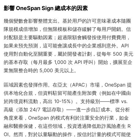
影響 OneSpan Sign 總成本的因素
幾個變數會影響整體支出。基於用戶的許可意味著成本隨團
隊規模成倍增加，但無限模板和儲存緩解了每用戶開銷。信
封配額是主要驅動因素；超過限額會觸發按使用付費費用，
如果未預先預測，這可能會讓成長中的企業感到意外。API
使用對自動化至關重要，屬於開發者計劃，從每年 500 美元
的基本存取（每月最多 1,000 次 API 呼叫）開始，擴展至企
業無限整合時的 5,000 美元以上。
區域因素也發揮作用。在亞太（APAC）市場，OneSpan 提
供本地化合規，但資料駐留可能產生附加費（例如在中國由
於跨境資料流動，高出 10-15%）。支持級別——標準 vs.
高級（添加 24/7 電話存取）——進一步自訂成本。從分析
角度來看，OneSpan 的模式有利於注重安全的行業，如金
融和醫療保健，在這些領域，投資透過降低欺詐風險產生 R
OI。然而，對於以量驅動的操作，按信封計量的模式可能使