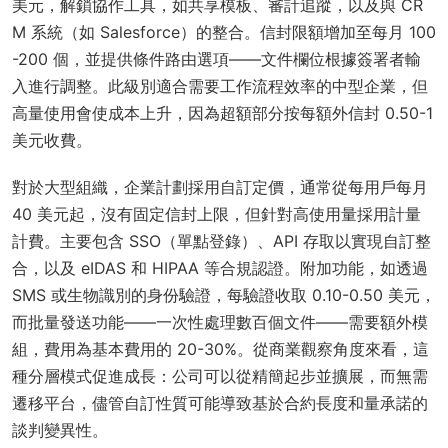
美元，解鎖協作工具，如共享模板、審計追蹤，以及與 CR
M 系統（如 Salesforce）的整合。信封限額增加至每月 100
-200 個，並提供條件路由選項——文件欄位根據簽署者輸
入進行調整。此級別適合需要工作流程效率的中型企業，但
高量使用會使成本上升，因為超額部分按每額外信封 0.50-1
美元收費。
對於大型組織，企業計劃採用自訂定價，通常從每用戶每月
40 美元起，沒有固定信封上限，但針對高使用量採用計量
計費。主要包含 SSO（單點登錄）、API 存取以實現自訂整
合，以及 eIDAS 和 HIPAA 等合規認證。附加功能，如透過
SMS 或生物識別的身份驗證，每驗證收取 0.10-0.50 美元，
而批量發送功能——一次性處理數百個文件——需要額外模
組，費用為基本費用的 20-30%。從商業觀察角度來看，這
種分層模式促進成長：公司可以從精簡起步並擴展，而無需
遷移平台，儘管自訂性質可能導致基於合約長度和量承諾的
談判變異性。