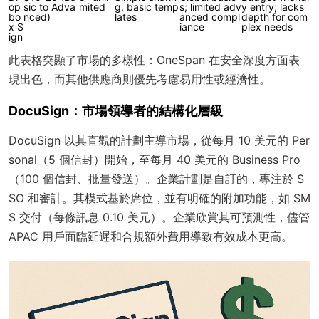
op
sic to Adva
mited
g, basic temp
s; limited adv
y entry; lacks
bo
nced)
lates
anced compl
depth for com
x S
iance
plex needs
ign
此表格突顯了市場的多樣性：OneSpan 在安全深度方面表
現出色，而其他供應商則優先考慮易用性或經濟性。
DocuSign：市場領導者的結構化層級
DocuSign 以其直觀的計劃主導市場，從每月 10 美元的 Per
sonal（5 個信封）開始，至每月 40 美元的 Business Pro
（100 個信封、批量發送）。企業計劃是自訂的，專注於 S
SO 和審計。其模式基於席位，並有明確的附加功能，如 SM
S 交付（每條訊息 0.10 美元）。企業欣賞其可預測性，儘管
APAC 用戶面臨延遲和合規額外費用導致有效成本更高。