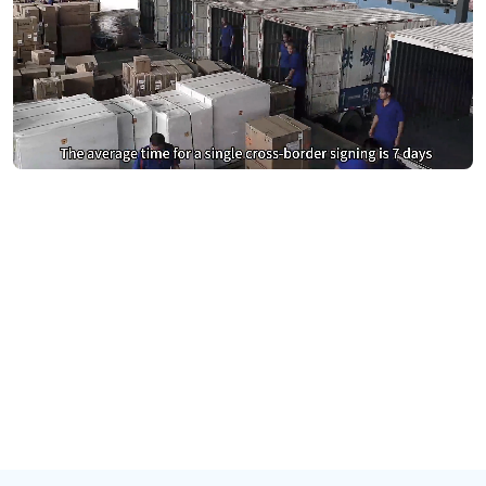
別再為DocuSign支付過高費用
切換到 eSign.AI，節省費用
獲取成本對比