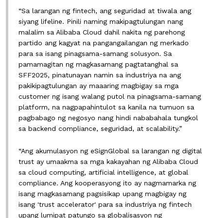
“Sa larangan ng fintech, ang seguridad at tiwala ang
siyang lifeline. Pinili naming makipagtulungan nang
malalim sa Alibaba Cloud dahil nakita ng parehong
partido ang kagyat na pangangailangan ng merkado
para sa isang pinagsama-samang solusyon. Sa
pamamagitan ng magkasamang pagtatanghal sa
SFF2025, pinatunayan namin sa industriya na ang
pakikipagtulungan ay maaaring magbigay sa mga
customer ng isang walang putol na pinagsama-samang
platform, na nagpapahintulot sa kanila na tumuon sa
pagbabago ng negosyo nang hindi nababahala tungkol
sa backend compliance, seguridad, at scalability.”
“Ang akumulasyon ng eSignGlobal sa larangan ng digital
trust ay umaakma sa mga kakayahan ng Alibaba Cloud
sa cloud computing, artificial intelligence, at global
compliance. Ang kooperasyong ito ay nagmamarka ng
isang magkasamang pagsisikap upang magbigay ng
isang 'trust accelerator' para sa industriya ng fintech
upang lumipat patungo sa globalisasyon ng