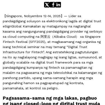
【Singapore, Nobyembre 12-14, 2025】
— Lider sa
pandaigdigang solusyon sa elektronikong lagda at digital trust
eSignGlobal
Kamakailan ay matagumpay na nagtanghal
kasama ang nangungunang pandaigdigang provider ng serbisyo
sa cloud computing na
阿里云（Alibaba Cloud）
sa Singapore
Fintech Festival (SFF2025), at magkasamang nag-organisa ng
isang technical seminar na may temang
“Digital Trust
Infrastructure for Fintech”
. Ang estratehikong pagtutulungan
na ito ay naglalayong magbigay ng isang
ligtas, sumusunod, at
globally scalable na digital trust framework
para sa mga
pandaigdigang kumpanya ng fintech sa pamamagitan ng
malalim na pagsasama ng mga teknolohikal na kalamangan ng
parehong partido, upang sama-samang harapin ang mga
pangunahing hamon sa pagpapatupad ng kontrata,
pamamahala, at kontrol sa peligro.
Pagsasama-sama ng mga lakas, pagbuo
ng isang closed-loop ng digital trust mula