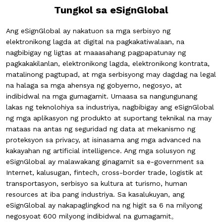
Tungkol sa eSignGlobal
Ang eSignGlobal ay nakatuon sa mga serbisyo ng
elektronikong lagda at digital na pagkakatiwalaan, na
nagbibigay ng ligtas at maaasahang pagpapatunay ng
pagkakakilanlan, elektronikong lagda, elektronikong kontrata,
matalinong pagtupad, at mga serbisyong may dagdag na legal
na halaga sa mga ahensya ng gobyerno, negosyo, at
indibidwal na mga gumagamit. Umaasa sa nangungunang
lakas ng teknolohiya sa industriya, nagbibigay ang eSignGlobal
ng mga aplikasyon ng produkto at suportang teknikal na may
mataas na antas ng seguridad ng data at mekanismo ng
proteksyon sa privacy, at isinasama ang mga advanced na
kakayahan ng artificial intelligence. Ang mga solusyon ng
eSignGlobal ay malawakang ginagamit sa e-government sa
Internet, kalusugan, fintech, cross-border trade, logistik at
transportasyon, serbisyo sa kultura at turismo, human
resources at iba pang industriya. Sa kasalukuyan, ang
eSignGlobal ay nakapaglingkod na ng higit sa
6 na milyong
negosyo
at
600 milyong indibidwal na gumagamit
。