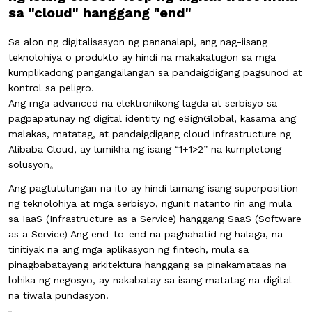
sa "cloud" hanggang "end"
Sa alon ng digitalisasyon ng pananalapi, ang nag-iisang
teknolohiya o produkto ay hindi na makakatugon sa mga
kumplikadong pangangailangan sa pandaigdigang pagsunod at
kontrol sa peligro.
Ang mga advanced na elektronikong lagda at serbisyo sa
pagpapatunay ng digital identity ng eSignGlobal, kasama ang
malakas, matatag, at pandaigdigang cloud infrastructure ng
Alibaba Cloud, ay lumikha ng isang
“1+1>2” na kumpletong
solusyon
。
Ang pagtutulungan na ito ay hindi lamang isang superposition
ng teknolohiya at mga serbisyo, ngunit natanto rin ang mula
sa
IaaS (Infrastructure as a Service) hanggang SaaS (Software
as a Service)
Ang end-to-end na paghahatid ng halaga, na
tinitiyak na ang mga aplikasyon ng fintech, mula sa
pinagbabatayang arkitektura hanggang sa pinakamataas na
lohika ng negosyo, ay nakabatay sa isang matatag na
digital
na tiwala
pundasyon.