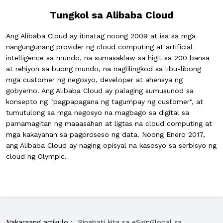
Tungkol sa Alibaba Cloud
Ang Alibaba Cloud ay itinatag noong 2009 at isa sa mga
nangungunang provider ng cloud computing at artificial
intelligence sa mundo, na sumasaklaw sa higit sa 200 bansa
at rehiyon sa buong mundo, na naglilingkod sa libu-libong
mga customer ng negosyo, developer at ahensya ng
gobyerno. Ang Alibaba Cloud ay palaging sumusunod sa
konsepto ng "pagpapagana ng tagumpay ng customer", at
tumutulong sa mga negosyo na magbago sa digital sa
pamamagitan ng maaasahan at ligtas na cloud computing at
mga kakayahan sa pagproseso ng data. Noong Enero 2017,
ang Alibaba Cloud ay naging opisyal na kasosyo sa serbisyo ng
cloud ng Olympic.
Nakaraang artikulo：
Binabati kita sa eSignGlobal sa