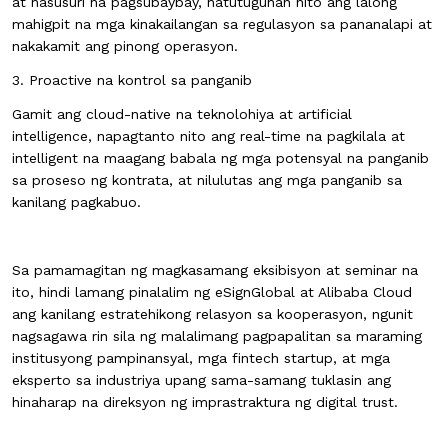
at nasusuri na pagsubaybay, natutugunan nito ang lalong
mahigpit na mga kinakailangan sa regulasyon sa pananalapi at
nakakamit ang pinong operasyon.
3. Proactive na kontrol sa panganib
Gamit ang cloud-native na teknolohiya at artificial
intelligence, napagtanto nito ang real-time na pagkilala at
intelligent na maagang babala ng mga potensyal na panganib
sa proseso ng kontrata, at nilulutas ang mga panganib sa
kanilang pagkabuo.
Sa pamamagitan ng magkasamang eksibisyon at seminar na
ito, hindi lamang pinalalim ng eSignGlobal at Alibaba Cloud
ang kanilang estratehikong relasyon sa kooperasyon, ngunit
nagsagawa rin sila ng malalimang pagpapalitan sa maraming
institusyong pampinansyal, mga fintech startup, at mga
eksperto sa industriya upang sama-samang tuklasin ang
hinaharap na direksyon ng imprastraktura ng digital trust.