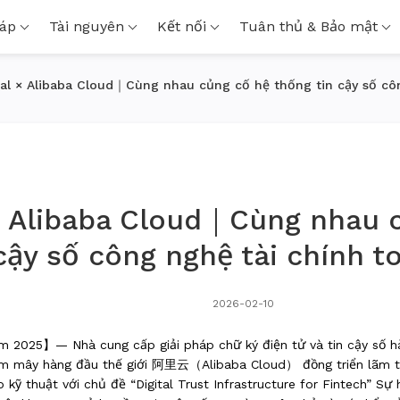
háp
Tài nguyên
Kết nối
Tuân thủ & Bảo mật
al × Alibaba Cloud｜Cùng nhau củng cố hệ thống tin cậy số côn
× Alibaba Cloud｜Cùng nhau c
cậy số công nghệ tài chính t
2026-02-10
năm 2025】
— Nhà cung cấp giải pháp chữ ký điện tử và tin cậy số h
ám mây hàng đầu thế giới
阿里云（Alibaba Cloud）
đồng triển lãm t
o kỹ thuật với chủ đề
“Digital Trust Infrastructure for Fintech”
Sự h