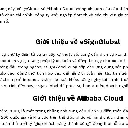
hung này, eSignGlobal và Alibaba Cloud không chỉ làm sâu sắc thê
 tổ chức tài chính, công ty khởi nghiệp fintech và các chuyên gia
n số.
Giới thiệu về eSignGlobal
vụ chữ ký điện tử và tin cậy kỹ thuật số, cung cấp dịch vụ xác th
các dịch vụ gia tăng pháp lý an toàn và đáng tin cậy cho các cơ 
hàng đầu trong ngành, eSignGlobal cung cấp các ứng dụng sản ph
cấp cao, đồng thời tích hợp các khả năng trí tuệ nhân tạo tiên ti
 chính phủ internet, chăm sóc sức khỏe, công nghệ tài chính, thươn
, v.v. Tính đến nay, eSignGlobal đã phục vụ hơn
6 triệu doanh nghi
Giới thiệu về Alibaba Cloud
năm 2009, là một trong những nhà cung cấp dịch vụ điện toán đám
200 quốc gia và khu vực trên thế giới, phục vụ hàng chục nghìn k
 tuân thủ triết lý "giúp khách hàng thành công", đồng thời hỗ trợ