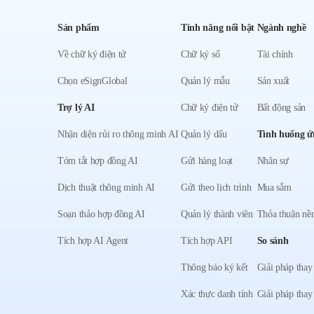
Sản phẩm
Tính năng nổi bật
Ngành nghề
Về chữ ký điện tử
Chữ ký số
Tài chính
Chọn eSignGlobal
Quản lý mẫu
Sản xuất
Trợ lý AI
Chữ ký điện tử
Bất động sản
Nhận diện rủi ro thông minh AI
Quản lý dấu
Tình huống ứ
Tóm tắt hợp đồng AI
Gửi hàng loạt
Nhân sự
Dịch thuật thông minh AI
Gửi theo lịch trình
Mua sắm
Soạn thảo hợp đồng AI
Quản lý thành viên
Thỏa thuận nền
Tích hợp AI Agent
Tích hợp API
So sánh
Thông báo ký kết
Giải pháp thay
Xác thực danh tính
Giải pháp thay