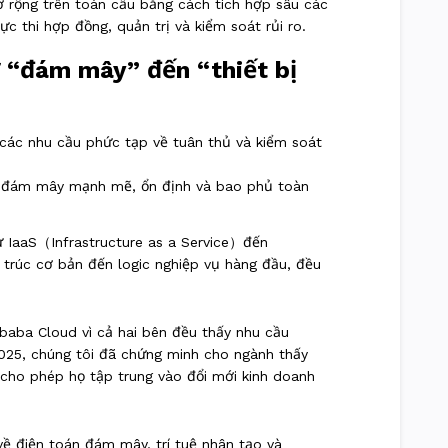
ở rộng trên toàn cầu
bằng cách tích hợp sâu các
c thi hợp đồng, quản trị và kiểm soát rủi ro.
 “đám mây” đến “thiết bị
các nhu cầu phức tạp về tuân thủ và kiểm soát
ầng đám mây mạnh mẽ, ổn định và bao phủ toàn
từ
IaaS（Infrastructure as a Service）đến
 trúc cơ bản đến logic nghiệp vụ hàng đầu, đều
libaba Cloud vì cả hai bên đều thấy nhu cầu
F2025, chúng tôi đã chứng minh cho ngành thấy
 cho phép họ tập trung vào đổi mới kinh doanh
về điện toán đám mây, trí tuệ nhân tạo và