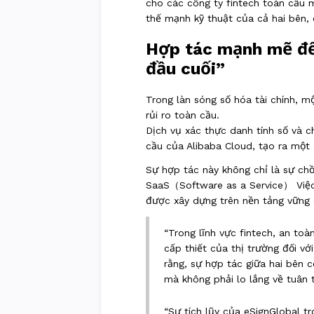
cho các công ty fintech toàn cầu
thế mạnh kỹ thuật của cả hai bên, 
Hợp tác mạnh mẽ để 
đầu cuối”
Trong làn sóng số hóa tài chính, 
rủi ro toàn cầu.
Dịch vụ xác thực danh tính số và 
cầu của Alibaba Cloud, tạo ra một
Sự hợp tác này không chỉ là sự ch
SaaS（Software as a Service）
Việc
được xây dựng trên nền tảng vững
“Trong lĩnh vực fintech, an toà
cấp thiết của thị trường đối v
rằng, sự hợp tác giữa hai bên 
mà không phải lo lắng về tuân 
“Sự tích lũy của eSignGlobal t