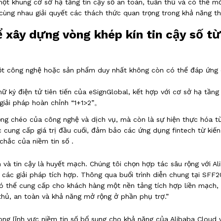
 một
khung cơ sở hạ tầng tin cậy số an toàn, tuân thủ và có thể m
cùng nhau giải quyết các thách thức quan trọng trong khả năng thự
xây dựng vòng khép kín tin cậy số từ
một công nghệ hoặc sản phẩm duy nhất không còn có thể đáp ứng 
chữ ký điện tử tiên tiến của eSignGlobal, kết hợp với cơ sở hạ t
giải pháp hoàn chỉnh “1+1>2”
。
ồng chéo của công nghệ và dịch vụ, mà còn là sự hiện thực hóa 
 cung cấp giá trị đầu cuối, đảm bảo các ứng dụng fintech từ kiến
 chắc của
niềm tin số
.
n và tin cậy là huyết mạch. Chúng tôi chọn hợp tác sâu rộng với A
ới các giải pháp tích hợp. Thông qua buổi trình diễn chung tại SF
có thể cung cấp cho khách hàng một nền tảng tích hợp liền mạch,
thủ, an toàn và khả năng mở rộng ở phần phụ trợ.”
rong lĩnh vực niềm tin số bổ sung cho khả năng của Alibaba Cloud 