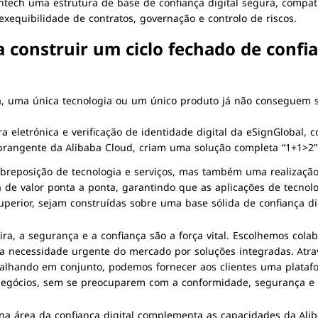
fintech uma
estrutura de base de confiança digital segura, compat
exequibilidade de contratos, governação e controlo de riscos.
a construir um ciclo fechado de confi
ra, uma única tecnologia ou um único produto já não conseguem s
a eletrónica e verificação de identidade digital da eSignGlobal
abrangente da Alibaba Cloud, criam uma
solução completa “1+1>2”
obreposição de tecnologia e serviços, mas também uma realizaçã
de valor ponta a ponta, garantindo que as aplicações de tecnolo
superior, sejam construídas sobre uma base sólida de
confiança di
eira, a segurança e a confiança são a força vital. Escolhemos co
 necessidade urgente do mercado por soluções integradas. Atra
balhando em conjunto, podemos fornecer aos clientes uma platafo
negócios, sem se preocuparem com a conformidade, segurança e e
 na área da confiança digital complementa as capacidades da A