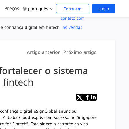
Preços
português
Login
Entre em
contato com
e confiança digital em fintech
as vendas
Artigo anterior
Próximo artigo
fortalecer o sistema
 fintech
confiança digital
eSignGlobal
anunciou
em
Alibaba Cloud
expôs com sucesso no Singapore
ure for Fintech”
. Esta sinergia estratégica visa