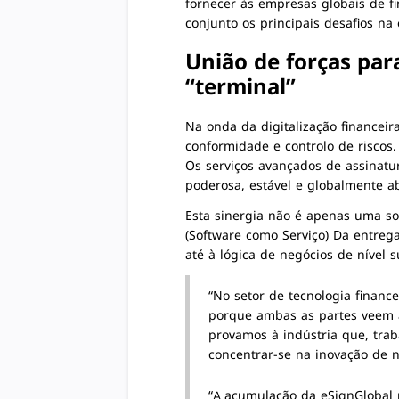
fornecer às empresas globais de 
conjunto os principais desafios na 
União de forças par
“terminal”
Na onda da digitalização financei
conformidade e controlo de riscos.
Os serviços avançados de assinatur
poderosa, estável e globalmente 
Esta sinergia não é apenas uma s
(Software como Serviço)
Da entrega 
até à lógica de negócios de nível 
“No setor de tecnologia financ
porque ambas as partes veem a
provamos à indústria que, tra
concentrar-se na inovação de 
“A acumulação da eSignGlobal