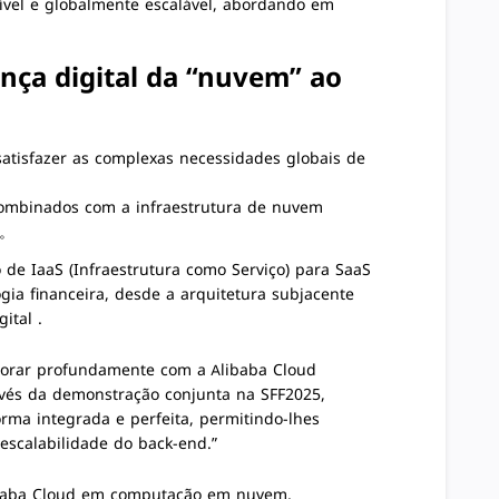
ível e globalmente escalável
, abordando em
ança digital da “nuvem” ao
atisfazer as complexas necessidades globais de
, combinados com a infraestrutura de nuvem
。
o de
IaaS (Infraestrutura como Serviço) para SaaS
gia financeira, desde a arquitetura subjacente
gital
.
laborar profundamente com a Alibaba Cloud
vés da demonstração conjunta na SFF2025,
rma integrada e perfeita, permitindo-lhes
scalabilidade do back-end.”
libaba Cloud em computação em nuvem,