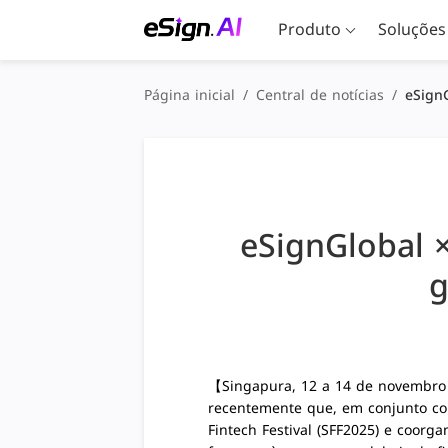
Produto
Soluções
Página inicial
/
Central de notícias
/
eSignG
eSignGlobal ×
g
【Singapura, 12 a 14 de novembr
recentemente que, em conjunto co
Fintech Festival (SFF2025) e coor