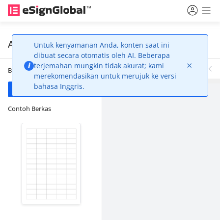
Alat Penentuan Posisi Kontrol
Untuk kenyamanan Anda, konten saat ini
dibuat secara otomatis oleh AI. Beberapa
×
i
terjemahan mungkin tidak akurat; kami
Berkas
merekomendasikan untuk merujuk ke versi
bahasa Inggris.
Unggah Berkas
Contoh Berkas