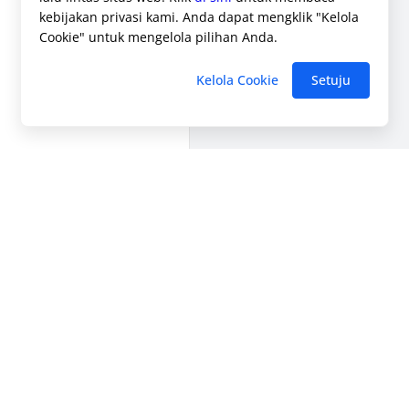
kebijakan privasi kami. Anda dapat mengklik "Kelola
Cookie" untuk mengelola pilihan Anda.
Kelola Cookie
Setuju
Hubungi Kami
+852-69190348
sales@esign.ai
support@esign.ai
Konsultasi Online