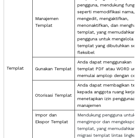
pengguna, mendukung fungsi
seperti memodifikasi nama,
Manajemen
mengedit, mengaktifkan,
Templat
menonaktifkan, dan mengha
templat, yang memudahkan
pengguna untuk mengelola
templat yang dibutuhkan sec
fleksibel
Anda dapat menggunakan
Templat
Gunakan Templat
templat PDF atau WORD unt
memulai amplop dengan cep
Anda dapat membagikan tem
kepada anggota ruang kerja 
Otorisasi Templat
menetapkan izin penggunaan
manajemen
Impor dan
Mendukung pengguna untuk
Ekspor Templat
mengimpor dan mengekspor
templat, yang memudahkan
migrasi templat lintas lingku