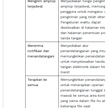
Mengirim amplop
Menyediakan fungsi pengirim
terjadwal
amplop terjadwal, memungk
pengguna untuk mengatur w
pengiriman yang telah ditent
Pengaturan waktu dapat
diselesaikan di halaman inisia
dan halaman penentuan posi
tanda tangan
Menerima
Menyediakan alur
notifikasi dan
penandatanganan yang intuiti
menandatangani
memungkinkan penandatang
untuk menyelesaikan tanda
tangan elektronik dalam hitu
menit
Terapkan ke
Memungkinkan penandatang
semua
untuk menerapkan operasi
penandatanganan tunggal se
massal ke semua area kontro
yang sama dalam file itu ata
beberapa file saat