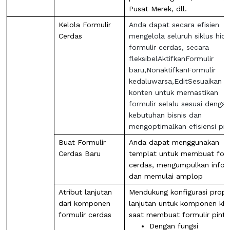
Pusat Merek, dll.
Kelola Formulir
Anda dapat secara efisien
Cerdas
mengelola seluruh siklus hid
formulir cerdas, secara
fleksibel
Aktifkan
Formulir
baru,
Nonaktifkan
Formulir
kedaluwarsa,
Edit
Sesuaikan
konten untuk memastikan
formulir selalu sesuai dengan
kebutuhan bisnis dan
mengoptimalkan efisiensi pr
Buat Formulir
Anda dapat menggunakan
Cerdas Baru
templat untuk membuat form
cerdas, mengumpulkan infor
dan memulai amplop
Atribut lanjutan
Mendukung konfigurasi prope
dari komponen
lanjutan untuk komponen kh
formulir cerdas
saat membuat formulir pinta
Dengan fungsi