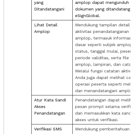
yang
amplop dapat mengunduh
Ditandatangani
dokumen yang ditandatangan
eSignGlobal.
Lihat Detail
Mendukung tampilan detail
Amplop
aktivitas penandatanganan
amplop, termasuk informasi
dasar seperti subjek amplop,
status, tanggal mulai, pesert
periode validitas, serta file
amplop, lampiran, dan catat
Melalui fungsi catatan aktivit
Anda juga dapat melihat cat
operasi peserta seperti meli
dan menandatangani amplop
Atur Kata Sandi
Penandatangan dapat meliha
Akses
pesan prompt selama verifika
Penandatangan
dan memasukkan kata sandi
akses untuk verifikasi.
Verifikasi SMS
Mendukung pemberitahuan