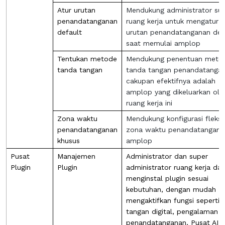
Atur urutan
Mendukung administrator su
penandatanganan
ruang kerja untuk mengatur
default
urutan penandatanganan def
saat memulai amplop
Tentukan metode
Mendukung penentuan meto
tanda tangan
tanda tangan penandatangan
cakupan efektifnya adalah
amplop yang dikeluarkan ole
ruang kerja ini
Zona waktu
Mendukung konfigurasi fleksi
penandatanganan
zona waktu penandatangana
khusus
amplop
Pusat
Manajemen
Administrator dan super
Plugin
Plugin
administrator ruang kerja da
menginstal plugin sesuai
kebutuhan, dengan mudah
mengaktifkan fungsi seperti 
tangan digital, pengalaman
penandatanganan, Pusat AI,