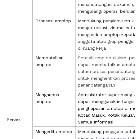
menandatangani dokumen,
mengurangi operasi berulang
Otorisasi amplop
Mendukung pengirim untuk
mengotorisasi izin melihat d
mengunduh amplop kepada
anggota atau grup pengguna 
di ruang kerja
Membatalkan
Setelah amplop dikirim, peng
amplop
dapat membatalkan amplop
dalam proses penandatanga
untuk menghentikan proses
penandatanganan
Menghapus
Administrator super ruang ke
amplop
dapat menggunakan fungsi
penghapusan amplop di me
Kotak Masuk, Kotak Keluar, 
Berkas
Semua Informasi
Mengedit amplop
Mendukung pengguna untuk
mengedit amplop yang belu