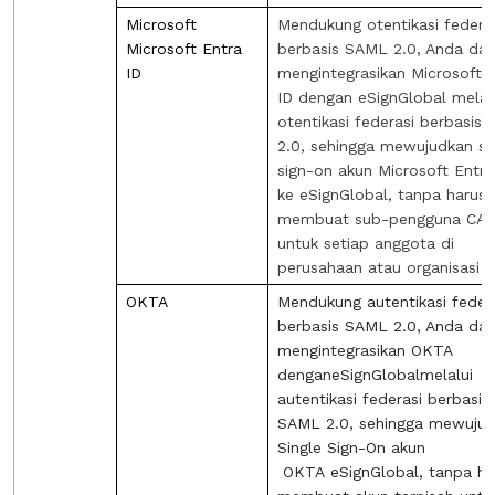
Microsoft
Mendukung otentikasi federa
Microsoft Entra
berbasis SAML 2.0, Anda da
ID
mengintegrasikan Microsoft 
ID dengan eSignGlobal melal
otentikasi federasi berbasis
2.0, sehingga mewujudkan si
sign-on akun Microsoft Entra
ke eSignGlobal, tanpa harus
membuat sub-pengguna CA
untuk setiap anggota di
perusahaan atau organisasi
OKTA
Mendukung autentikasi feder
berbasis SAML 2.0, Anda da
mengintegrasikan OKTA
dengan
eSignGlobal
melalui
autentikasi federasi berbasis
SAML 2.0, sehingga mewuju
Single Sign-On akun
OKTA
eSignGlobal
, tanpa ha