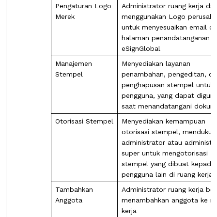
Pengaturan Logo
Administrator ruang kerja da
Merek
menggunakan Logo perusah
untuk menyesuaikan email d
halaman penandatanganan
eSignGlobal
Manajemen
Menyediakan layanan
Stempel
penambahan, pengeditan, d
penghapusan stempel untuk
pengguna, yang dapat digun
saat menandatangani dokum
Otorisasi Stempel
Menyediakan kemampuan
otorisasi stempel, mendukun
administrator atau administr
super untuk mengotorisasi
stempel yang dibuat kepada
pengguna lain di ruang kerja
Tambahkan
Administrator ruang kerja be
Anggota
menambahkan anggota ke ru
kerja