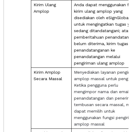
Kirim Ulang
Anda dapat menggunakan fu
Amplop
kirim ulang amplop yang
disediakan oleh eSignGlobal
untuk mengingatkan tugas y
sedang ditandatangani; atau 
pemberitahuan penandatang
belum diterima, kirim tugas
penandatanganan ke
penandatangan melalui
pengiriman ulang amplop
Kirim Amplop
Menyediakan layanan pengir
Secara Massal
amplop massal untuk pengg
Ketika pengguna perlu
mengimpor nama dan email
penandatangan dan penerim
tembusan secara massal, me
dapat memilih untuk
menggunakan fungsi pengiri
amplop massal