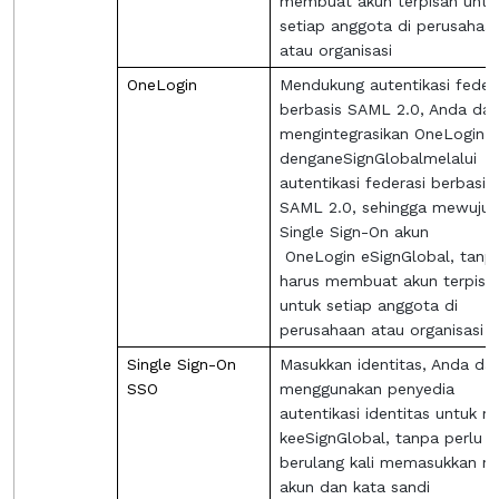
membuat akun terpisah untu
setiap anggota di perusahaa
atau organisasi
OneLogin
Mendukung autentikasi feder
berbasis SAML 2.0, Anda da
mengintegrasikan OneLogin
dengan
eSignGlobal
melalui
autentikasi federasi berbasis
SAML 2.0, sehingga mewuju
Single Sign-On akun
OneLogin
eSignGlobal
, tanp
harus membuat akun terpisa
untuk setiap anggota di
perusahaan atau organisasi
Single Sign-On
Masukkan identitas, Anda da
SSO
menggunakan penyedia
autentikasi identitas untuk 
ke
eSignGlobal
, tanpa perlu
berulang kali memasukkan n
akun dan kata sandi