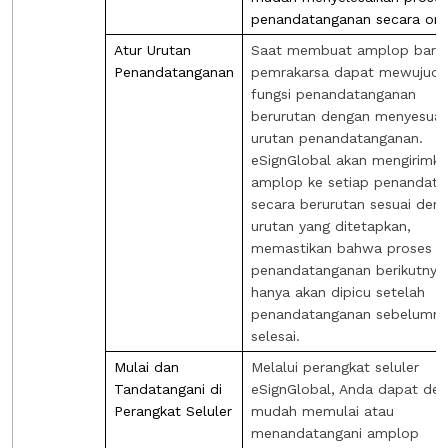
penandatanganan secara onl
Atur Urutan
Saat membuat amplop baru,
Penandatanganan
pemrakarsa dapat mewujudk
fungsi penandatanganan
berurutan dengan menyesuai
urutan penandatanganan.
eSignGlobal akan mengirimk
amplop ke setiap penandata
secara berurutan sesuai den
urutan yang ditetapkan,
memastikan bahwa proses
penandatanganan berikutnya
hanya akan dipicu setelah
penandatanganan sebelumn
selesai.
Mulai dan
Melalui perangkat seluler
Tandatangani di
eSignGlobal, Anda dapat de
Perangkat Seluler
mudah memulai atau
menandatangani amplop