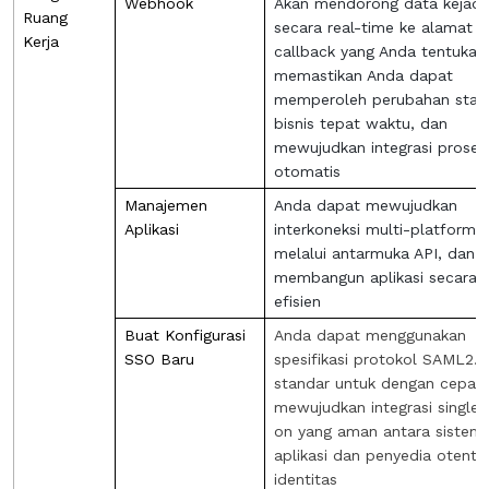
Webhook
Akan mendorong data kejadi
Ruang
secara real-time ke alamat
Kerja
callback yang Anda tentukan
memastikan Anda dapat
memperoleh perubahan stat
bisnis tepat waktu, dan
mewujudkan integrasi proses
otomatis
Manajemen
Anda dapat mewujudkan
Aplikasi
interkoneksi multi-platform
melalui antarmuka API, dan
membangun aplikasi secara
efisien
Buat Konfigurasi
Anda dapat menggunakan
SSO Baru
spesifikasi protokol SAML2.0
standar untuk dengan cepat
mewujudkan integrasi single 
on yang aman antara sistem
aplikasi dan penyedia otentik
identitas