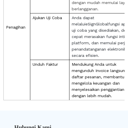
dengan mudah memulai laya
berlangganan.
Ajukan Uji Coba
Anda dapat
melalui
eSignGlobal
fungsi apli
Penagihan
uji coba yang disediakan, de
cepat merasakan fungsi inti
platform, dan memulai perja
penandatanganan elektronik
secara efisien.
Unduh Faktur
Mendukung Anda untuk
mengunduh Invoice langsung 
daftar pesanan, membantu 
mengelola keuangan dan
menyelesaikan penggantian b
dengan lebih mudah.
Hubungi Kami